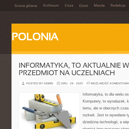
Archiwum
Cisza
Maryla
Redakcja
Strona główna
Dzień
POLONIA
INFORMATYKA, TO AKTUALNIE 
PRZEDMIOT NA UCZELNIACH
POSTED BY ADMIN
GRU - 29 - 2025
MOŻLIWOŚĆ KOMENTOWA
Informatyka, to dla wielu o
Komputery, to wynalazek, kt
temu, ale w obecnych czas
rozkwit. Jest to wywołane t
dziedzina technologii, a wię
również inne maszyny ster