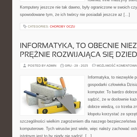
Komputery jeszcze nie tak dawno, były ograniczone w swoich czy
spowodowane tym, że ich twórcy nie posiadali jeszcze aż […]
CATEGORIES:
CHOROBY OCZU
INFORMATYKA, TO OBECNIE NIE
PRĘŻNIE ROZWIJAJĄCA SIĘ DZIE
POSTED BY ADMIN
GRU - 29 - 2025
MOŻLIWOŚĆ KOMENTOWA
Informatyka, to niezwykle 
gospodarki człowieka Dzisi
komputer. To bardzo dobrze
sądzić, że w dosłownie ka
dobrze wiedzą, co trzeba z
kłopotu korzystać ze sprz
szczególności wielkim zagrożeniem dla naszego bezpieczeństwa 
komputerowe. Tych wirusów jest wiele, więc należy zachować o
istotnym jest to by nigdy nie sądzić, […]