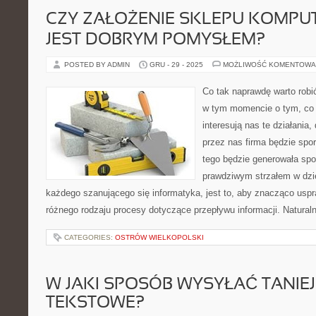
CZY ZAŁOŻENIE SKLEPU KOMP
JEST DOBRYM POMYSŁEM?
POSTED BY ADMIN
GRU - 29 - 2025
MOŻLIWOŚĆ KOMENTOWA
Co tak naprawdę warto rob
w tym momencie o tym, co t
interesują nas te działania
przez nas firma będzie spor
tego będzie generowała spo
prawdziwym strzałem w dzie
każdego szanującego się informatyka, jest to, aby znacząco uspr
różnego rodzaju procesy dotyczące przepływu informacji. Natural
CATEGORIES:
OSTRÓW WIELKOPOLSKI
W JAKI SPOSÓB WYSYŁAĆ TANIE
TEKSTOWE?