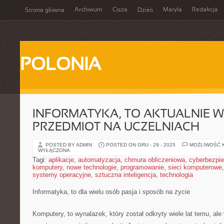
Archiwum
Cisza
Maryla
Redakcja
Strona główna
Dzień
POLONIA
INFORMATYKA, TO AKTUALNIE 
PRZEDMIOT NA UCZELNIACH
POSTED BY ADMIN
POSTED ON GRU - 29 - 2025
MOŻLIWOŚĆ 
WYŁĄCZONA
Tagi:
aplikacje
,
automatyzacja
,
chmura obliczeniowa
,
cyberbezpi
komputery
,
nowe technologie
,
programowanie
,
sieci komputerowe
systemy operacyjne
,
sztuczna inteligencja
,
technologia
Informatyka, to dla wielu osób pasja i sposób na życie
Komputery, to wynalazek, który został odkryty wiele lat temu, a