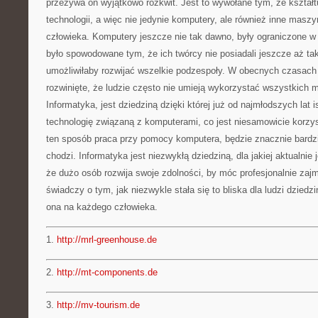
przeżywa on wyjątkowo rozkwit. Jest to wywołane tym, że kształtu
technologii, a więc nie jedynie komputery, ale również inne masz
człowieka. Komputery jeszcze nie tak dawno, były ograniczone w
było spowodowane tym, że ich twórcy nie posiadali jeszcze aż ta
umożliwiłaby rozwijać wszelkie podzespoły. W obecnych czasach
rozwinięte, że ludzie często nie umieją wykorzystać wszystkich mo
Informatyka, jest dziedziną dzięki której już od najmłodszych lat 
technologię związaną z komputerami, co jest niesamowicie korz
ten sposób praca przy pomocy komputera, będzie znacznie bardzie
chodzi. Informatyka jest niezwykłą dziedziną, dla jakiej aktualnie 
że dużo osób rozwija swoje zdolności, by móc profesjonalnie zajm
świadczy o tym, jak niezwykle stała się to bliska dla ludzi dziedzi
ona na każdego człowieka.
1.
http://mrl-greenhouse.de
2.
http://mt-components.de
3.
http://mv-tourism.de