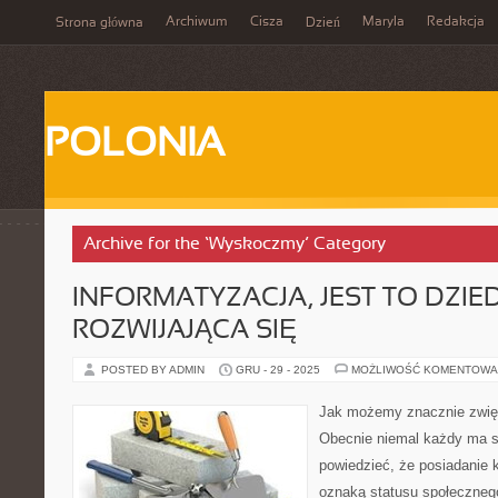
Archiwum
Cisza
Maryla
Redakcja
Strona główna
Dzień
POLONIA
Archive for the ‘Wyskoczmy’ Category
INFORMATYZACJA, JEST TO DZI
ROZWIJAJĄCA SIĘ
POSTED BY ADMIN
GRU - 29 - 2025
MOŻLIWOŚĆ KOMENTOWA
Jak możemy znacznie zwię
Obecnie niemal każdy ma s
powiedzieć, że posiadanie k
oznaką statusu społecznego