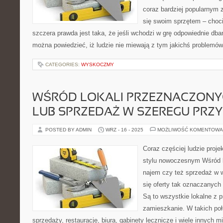
coraz bardziej popularnym 
się swoim sprzętem – choc
szczera prawda jest taka, że jeśli wchodzi w grę odpowiednie dban
można powiedzieć, iż ludzie nie miewają z tym jakichś problemów
CATEGORIES:
WYSKOCZMY
WŚRÓD LOKALI PRZEZNACZONY
LUB SPRZEDAŻ W SZEREGU PR
POSTED BY ADMIN
WRZ - 16 - 2025
MOŻLIWOŚĆ KOMENTOWA
Coraz częściej ludzie proj
stylu nowoczesnym Wśród l
najem czy też sprzedaż w 
się oferty tak oznaczanych
Są to wszystkie lokalne z 
zamieszkanie. W takich po
sprzedaży, restauracje, biura, gabinety lecznicze i wiele innych 