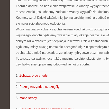
ludzi, w szczególności mowa w tym momencie o paniach, zwraca
I bardzo dobrze, bo bez cienia wątpliwości o własny wygląd trze
można zrobić, jeśli chcemy zadbać o własny wygląd? Np. doskon
Kosmetyczka! Dzięki właśnie niej jak najbardziej można zadbać 
się nareszcie zbędnego owłosienia.
Włoski na twarzy kobiety są utrapieniem – jednakowoż porządna
większego kłopotu będziemy wreszcie miały okazję pozbyć się w
dobrym rozwiązaniem jest depilacja laserowa! Dzięki zastosowaniu
będziemy miały okazję nareszcie pożegnać się z niepotrzebnym 
trzeba także mieć na uwadze, że lakiery hybrydowe oraz inne zabie
To znaczy są ważne, lecz także musimy bardziej skupić się na t
czy faktycznie uprawiamy odpowiednie ilości sportu.
1.
Zobacz, o co chodzi
2.
Poznaj wszystkie szczegóły
3.
mapa strony