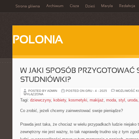
Archiwum
Cisza
Maryla
Redakcja
Strona główna
Dzień
POLONIA
W JAKI SPOSÓB PRZYGOTOWAĆ S
STUDNIÓWKI?
POSTED BY ADMIN
POSTED ON GRU - 4 - 2025
MOŻLIWOŚĆ 
WYŁĄCZONA
Tagi:
dziewczyny
,
kobiety
,
kosmetyki
,
makijaż
,
moda
,
styl
,
uroda
Co zrobić, jeżeli chcemy zainwestować swoje pieniądze?
Prawda jest taka, że chociaż w wielu przypadkach ludzie niejako 
zewnętrzny nie jest ważny, to tak naprawdę trudno się z tym zgo