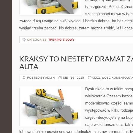
tym zgodzić. Przecież znac
szczególności mowa w tym
zwraca dużą uwagę na swój wygląd. I bardzo dobrze, bo bez cieni
wygląd trzeba zadbać. No dobrze, zatem można zrobić, jeśli ch
CATEGORIES:
TRENING SIŁOWY
KRAKSY TO NIESTETY DRAMAT 
AUTA
POSTED BY ADMIN
SIE - 16 - 2025
MOŻLIWOŚĆ KOMENTOWA
Dysfunkcje to w takim przy
wielokrotnie Czasem każde
modernizować części samo
występować w kilku rodzaja
część- decyduje się na kup
są o wiele tańsze oraz tak 
lub ewentualnie prawie sprawne. Jednakże nie zawsze musi tak b