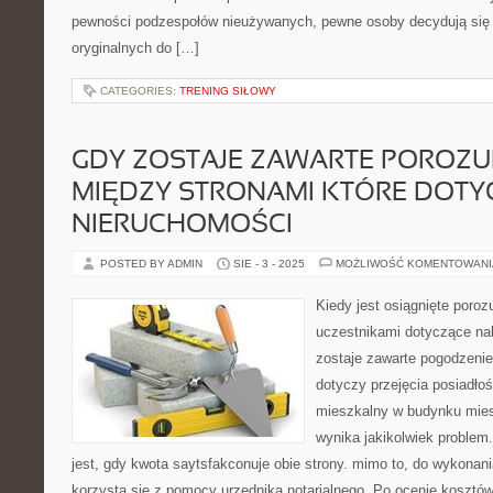
pewności podzespołów nieużywanych, pewne osoby decydują się
oryginalnych do […]
CATEGORIES:
TRENING SIŁOWY
GDY ZOSTAJE ZAWARTE POROZU
MIĘDZY STRONAMI KTÓRE DOTY
NIERUCHOMOŚCI
POSTED BY ADMIN
SIE - 3 - 2025
MOŻLIWOŚĆ KOMENTOWAN
Kiedy jest osiągnięte poro
uczestnikami dotyczące na
zostaje zawarte pogodzenie
dotyczy przejęcia posiadłoś
mieszkalny w budynku mie
wynika jakikolwiek problem
jest, gdy kwota saytsfakconuje obie strony. mimo to, do wykonan
korzysta się z pomocy urzędnika notarialnego. Po ocenie kosztów 