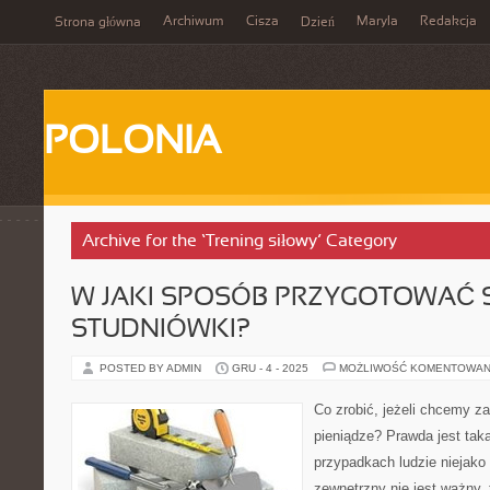
Archiwum
Cisza
Maryla
Redakcja
Strona główna
Dzień
POLONIA
Archive for the ‘Trening siłowy’ Category
W JAKI SPOSÓB PRZYGOTOWAĆ S
STUDNIÓWKI?
POSTED BY ADMIN
GRU - 4 - 2025
MOŻLIWOŚĆ KOMENTOWAN
Co zrobić, jeżeli chcemy z
pieniądze? Prawda jest taka
przypadkach ludzie niejako
zewnętrzny nie jest ważny, 