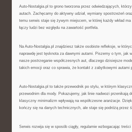
Auto-Nostalgia.pl to grono tworzona przez odwiedzających, którz
autach. Zachęcamy do aktywny udział, wymiany spostrzeżeń oraz
temu serwis staje się żywym miejscem, w której każdy wkład ma 
łączy ludzi bez względu na zawartość portfela.
Na Auto-Nostalgia.pl znajdziesz także osobiste refleksje, w któ
naprawdę jest tęsknota za dawnymi autami. Piszemy o tym, jak 
nasze postrzeganie współczesnych aut, dlaczego dzisiejsze mode
takich emocji oraz co sprawia, że kontakt z zabytkowymi autami p
Auto-Nostalgia.pl to także przewodnik po stylu, w którym klasyc
przewodnim dla mody. Pokazujemy, jak linie nadwozi przenikają d
klasyczny minimalizm wpływają na współczesne aranżacje. Dzięki
kończy się na danych technicznych, ale staje się podróżą przez ś
Serwis rozwija się w sposób ciągły, regularnie wzbogacając treści 