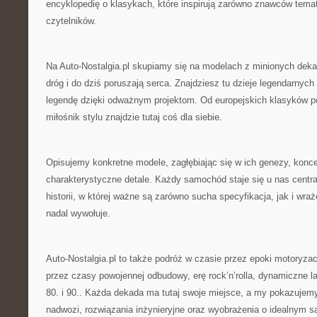
encyklopedię o klasykach, które inspirują zarówno znawców temat
czytelników.
Na Auto-Nostalgia.pl skupiamy się na modelach z minionych dekad
dróg i do dziś poruszają serca. Znajdziesz tu dzieje legendarnych
legendę dzięki odważnym projektom. Od europejskich klasyków p
miłośnik stylu znajdzie tutaj coś dla siebie.
Opisujemy konkretne modele, zagłębiając się w ich genezy, konce
charakterystyczne detale. Każdy samochód staje się u nas centr
historii, w której ważne są zarówno sucha specyfikacja, jak i wraże
nadal wywołuje.
Auto-Nostalgia.pl to także podróż w czasie przez epoki motoryzac
przez czasy powojennej odbudowy, erę rock’n’rolla, dynamiczne la
80. i 90.. Każda dekada ma tutaj swoje miejsce, a my pokazujemy, 
nadwozi, rozwiązania inżynieryjne oraz wyobrażenia o idealnym 