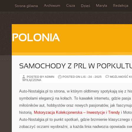
Archiwum
Cisza
Maryla
Redakcja
Strona główna
Dzień
POLONIA
SAMOCHODY Z PRL W POPKULT
POSTED BY ADMIN
POSTED ON LIS - 24 - 2025
MOŻLIWOŚĆ 
WYŁĄCZONA
Auto-Nostalgia.pl to strona, w którym oldtimery spotykają się z his
symbolami elegancji na kołach. To kawałek internetu, gdzie pasj
miłośników aut, hobbystów oraz nowych pasjonatów, jak fascynu
historią.
Motoryzacja Kolekcjonerska – Inwestycje i Trendy
i Moto
Auto-Nostalgia.pl to punkt spotkań, gdzie brzmienie klasycznego s
zobaczyć oczami wyobraźni, a każda linia nadwozia opowiada s