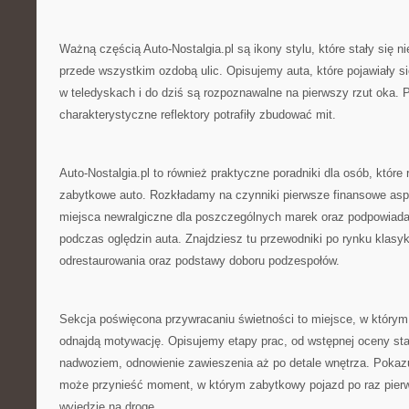
Ważną częścią Auto-Nostalgia.pl są ikony stylu, które stały się ni
przede wszystkim ozdobą ulic. Opisujemy auta, które pojawiały si
w teledyskach i do dziś są rozpoznawalne na pierwszy rzut oka. 
charakterystyczne reflektory potrafiły zbudować mit.
Auto-Nostalgia.pl to również praktyczne poradniki dla osób, które
zabytkowe auto. Rozkładamy na czynniki pierwsze finansowe asp
miejsca newralgiczne dla poszczególnych marek oraz podpowiad
podczas oględzin auta. Znajdziesz tu przewodniki po rynku klasy
odrestaurowania oraz podstawy doboru podzespołów.
Sekcja poświęcona przywracaniu świetności to miejsce, w który
odnajdą motywację. Opisujemy etapy prac, od wstępnej oceny sta
nadwoziem, odnowienie zawieszenia aż po detale wnętrza. Pokazu
może przynieść moment, w którym zabytkowy pojazd po raz pier
wyjedzie na drogę.