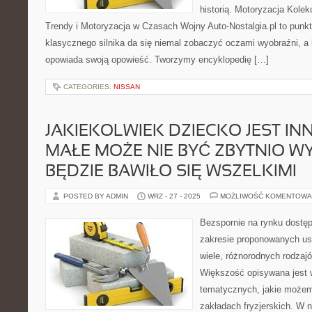
historią. Motoryzacja Kolek
Trendy i Motoryzacja w Czasach Wojny Auto-Nostalgia.pl to punkt
klasycznego silnika da się niemal zobaczyć oczami wyobraźni, a 
opowiada swoją opowieść. Tworzymy encyklopedię […]
CATEGORIES:
NISSAN
JAKIEKOLWIEK DZIECKO JEST INN
MAŁE MOŻE NIE BYĆ ZBYTNIO W
BĘDZIE BAWIŁO SIĘ WSZELKIMI
POSTED BY ADMIN
WRZ - 27 - 2025
MOŻLIWOŚĆ KOMENTOWA
Bezspornie na rynku dostę
zakresie proponowanych usł
wiele, różnorodnych rodzajó
Większość opisywana jest 
tematycznych, jakie możem
zakładach fryzjerskich. W