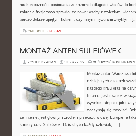
ma konieczności posiadania wskazanych długości włosów do kon
zakresie fryzjerstwa sprawia, że nawet osoby z zwięzłymi włosami
bardzo dobrze upiętym kokiem, czy innymi fryzurami zwykłymi [
CATEGORIES:
NISSAN
MONTAŻ ANTEN SULEJÓWEK
POSTED BY ADMIN
SIE - 6 - 2025
MOŻLIWOŚĆ KOMENTOWAN
Montaż anten Warszawa Inte
dzisiejszych czasach wsze
każdego kraju oraz na całym
Internet jest również w kraj
wysokim stopniu, jak i w tyc
zaczynają się rozwijać. Dz
że Internet jest głównym źródłem przekazu w całej Europie, a ta
kamery cctv Sulejówek. Dziś chyba każdy człowiek, […]