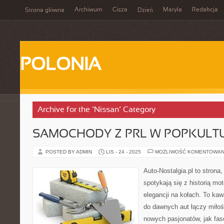
Archiwum
Cisza
Maryla
Redakcja
Strona główna
Dzień
POLONIA
Archive for the ‘Nissan’ Category
SAMOCHODY Z PRL W POPKULT
POSTED BY ADMIN
LIS - 24 - 2025
MOŻLIWOŚĆ KOMENTOWAN
Auto-Nostalgia.pl to strona
spotykają się z historią mo
elegancji na kołach. To kaw
do dawnych aut łączy miłoś
nowych pasjonatów, jak fa