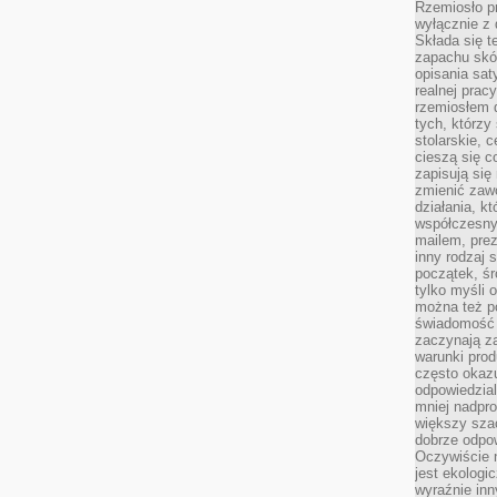
Rzemiosło pr
wyłącznie z 
Składa się t
zapachu skóry
opisania sat
realnej prac
rzemiosłem d
tych, którzy
stolarskie, c
cieszą się c
zapisują się 
zmienić zawó
działania, k
współczesny
mailem, prez
inny rodzaj 
początek, śr
tylko myśli 
można też p
świadomość 
zaczynają z
warunki prod
często okazu
odpowiedzial
mniej nadpro
większy szac
dobrze odpo
Oczywiście 
jest ekologi
wyraźnie in