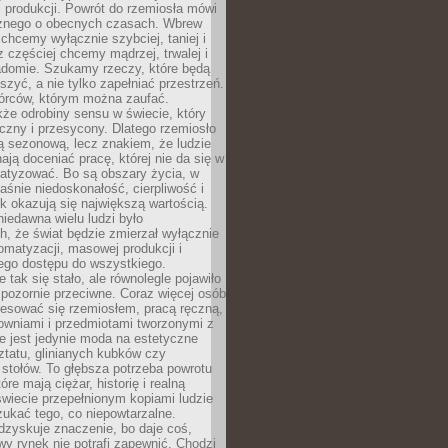
 produkcji. Powrót do rzemiosła mówi
żnego o obecnych czasach. Wbrew
chcemy wyłącznie szybciej, taniej i
z częściej chcemy mądrzej, trwalej i
iadomie. Szukamy rzeczy, które będą
zyć, a nie tylko zapełniać przestrzeń.
rców, którym można zaufać.
że odrobiny sensu w świecie, który
czny i przesycony. Dlatego rzemiosło
ą sezonową, lecz znakiem, że ludzie
ją doceniać pracę, której nie da się w
matyzować. Bo są obszary życia, w
łaśnie niedoskonałość, cierpliwość i
ek okazują się największą wartością.
iedawna wielu ludzi było
, że świat będzie zmierzał wyłącznie
omatyzacji, masowej produkcji i
ego dostępu do wszystkiego.
 tak się stało, ale równolegle pojawiło
 pozornie przeciwne. Coraz więcej osób
resować się rzemiosłem, pracą ręczną,
owniami i przedmiotami tworzonymi z
e jest jedynie moda na estetyczne
ztatu, glinianych kubków czy
stołów. To głębsza potrzeba powrotu
óre mają ciężar, historię i realną
wiecie przepełnionym kopiami ludzie
ukać tego, co niepowtarzalne.
dzyskuje znaczenie, bo daje coś,
y rynek nie potrafi zapewnić. Chodzi