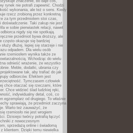
dzyskuje znaczenie, bo daje coś,
y rynek nie potrafi zapewnić. Chodzi
jakość wykonania, ale też o sens. Kiedy
uje rzecz zrobioną przez konkretną
że za tym przedmiotem stoi czas,
i doświadczenie. Taki zakup nie jest
a w sobie pierwiastek relacji, nawet
i odbiorca nigdy się nie spotkają.
ręcznie przedmiot bywa droższy, ale
e często okazuje się bardziej
 służy dłużej, lepiej się starzeje i nie
 razu odpadem. Dla wielu osób
anie rzemiosłem wynika także ze
owtarzalnością. Wchodząc do wielu
żna odnieść wrażenie, że wszystko
bnie. Meble, dodatki, ubrania czy
projektowane tak, aby trafiać do jak
grupy odbiorców. Efektem jest
przeciętność. Tymczasem człowiek
ej chce otaczać się rzeczami, które
er. Chce widzieć ślad ludzkiej ręki,
wność, indywidualny detal, coś, co
en egzemplarz od drugiego. To właśnie
cechy sprawiają, że przedmiot zaczyna
je. Warto też zauważyć, że
się rzemiosło nie jest wrogiem
i. Dzisiejsi twórcy potrafią łączyć
techniki z nowoczesnym
em, sprzedażą online i świadomą
z klientem. Dzięki temu niewielka