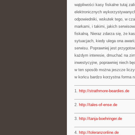
wątpliwości kasy fiskalne tutaj za
elektronicznych wykorzystywanych
odpowiedniki, wskutek tego, w cz
markami, i takimi, jakich serwiso
fiskalną. Nieraz zdarza się, że ka
sytuacjach, kiedy ulega ona awari
serwisu. Poprawniej jest przygoto
każdym interesie, dmuchać na zi
inwestycyjne, poprawniej niech bę
w ten sposób można jeszcze liczyć
w końcu bardzo korzystna forma na
1.
http://strathmore-beardies.de
2.
http://tales-of-ense.de
3.
http://tanja-boehringer.de
4.
http://toleranzonline.de