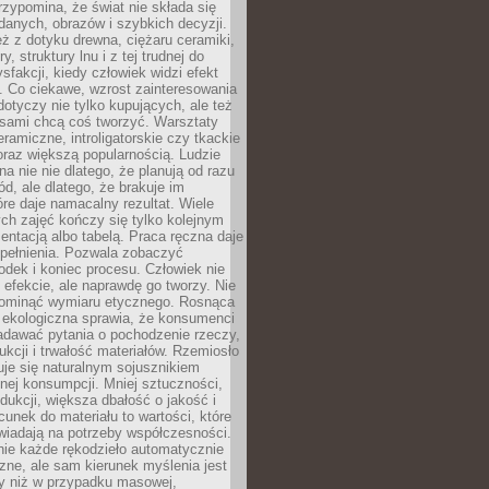
zypomina, że świat nie składa się
danych, obrazów i szybkich decyzji.
eż z dotyku drewna, ciężaru ceramiki,
, struktury lnu i z tej trudnej do
ysfakcji, kiedy człowiek widzi efekt
y. Co ciekawe, wzrost zainteresowania
otyczy nie tylko kupujących, ale też
 sami chcą coś tworzyć. Warsztaty
eramiczne, introligatorskie czy tkackie
oraz większą popularnością. Ludzie
na nie nie dlatego, że planują od razu
d, ale dlatego, że brakuje im
tóre daje namacalny rezultat. Wiele
ch zajęć kończy się tylko kolejnym
entacją albo tabelą. Praca ręczna daje
spełnienia. Pozwala zobaczyć
odek i koniec procesu. Człowiek nie
o efekcie, ale naprawdę go tworzy. Nie
ominąć wymiaru etycznego. Rosnąca
ekologiczna sprawia, że konsumenci
adawać pytania o pochodzenie rzeczy,
ukcji i trwałość materiałów. Rzemiosło
je się naturalnym sojusznikiem
nej konsumpcji. Mniej sztuczności,
dukcji, większa dbałość o jakość i
unek do materiału to wartości, które
wiadają na potrzeby współczesności.
nie każde rękodzieło automatycznie
czne, ale sam kierunek myślenia jest
ny niż w przypadku masowej,