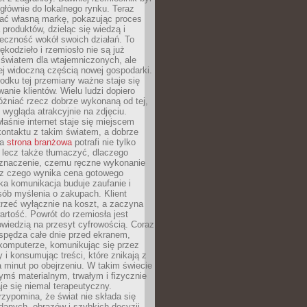
głównie do lokalnego rynku. Teraz
ć własną markę, pokazując proces
produktów, dzieląc się wiedzą i
eczność wokół swoich działań. To
ękodzieło i rzemiosło nie są już
światem dla wtajemniczonych, ale
ej widoczną częścią nowej gospodarki.
dku tej przemiany ważne staje się
anie klientów. Wielu ludzi dopiero
óżniać rzecz dobrze wykonaną od tej,
e wygląda atrakcyjnie na zdjęciu.
aśnie internet staje się miejscem
ontaktu z takim światem, a dobrze
na
strona branżowa
potrafi nie tylko
 lecz także tłumaczyć, dlaczego
 znaczenie, czemu ręczne wykonanie
i z czego wynika cena gotowego
ka komunikacja buduje zaufanie i
ób myślenia o zakupach. Klient
trzeć wyłącznie na koszt, a zaczyna
artość. Powrót do rzemiosła jest
wiedzią na przesyt cyfrowością. Coraz
spędza całe dnie przed ekranem,
komputerze, komunikując się przez
 i konsumując treści, które znikają z
a minut po obejrzeniu. W takim świecie
ymś materialnym, trwałym i fizycznie
e się niemal terapeutyczny.
zypomina, że świat nie składa się
danych, obrazów i szybkich decyzji.