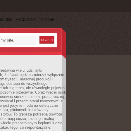
SCRIBE
FACEBOOK
TWITTER
iedawna wielu ludzi było
, że świat będzie zmierzał wyłącznie
omatyzacji, masowej produkcji i
ego dostępu do wszystkiego.
 tak się stało, ale równolegle pojawiło
 pozornie przeciwne. Coraz więcej osób
resować się rzemiosłem, pracą ręczną,
owniami i przedmiotami tworzonymi z
e jest jedynie moda na estetyczne
ztatu, glinianych kubków czy
stołów. To głębsza potrzeba powrotu
óre mają ciężar, historię i realną
wiecie przepełnionym kopiami ludzie
ukać tego, co niepowtarzalne.