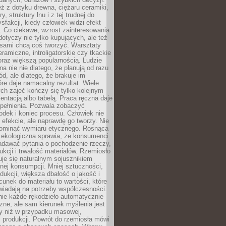
eż z dotyku drewna, ciężaru ceramiki,
, struktury lnu i z tej trudnej do
ysfakcji, kiedy człowiek widzi efekt
y. Co ciekawe, wzrost zainteresowania
otyczy nie tylko kupujących, ale też
 sami chcą coś tworzyć. Warsztaty
eramiczne, introligatorskie czy tkackie
oraz większą popularnością. Ludzie
na nie nie dlatego, że planują od razu
d, ale dlatego, że brakuje im
tóre daje namacalny rezultat. Wiele
ch zajęć kończy się tylko kolejnym
entacją albo tabelą. Praca ręczna daje
spełnienia. Pozwala zobaczyć
odek i koniec procesu. Człowiek nie
o efekcie, ale naprawdę go tworzy. Nie
ominąć wymiaru etycznego. Rosnąca
ekologiczna sprawia, że konsumenci
adawać pytania o pochodzenie rzeczy,
ukcji i trwałość materiałów. Rzemiosło
je się naturalnym sojusznikiem
nej konsumpcji. Mniej sztuczności,
dukcji, większa dbałość o jakość i
unek do materiału to wartości, które
wiadają na potrzeby współczesności.
nie każde rękodzieło automatycznie
czne, ale sam kierunek myślenia jest
ny niż w przypadku masowej,
 produkcji. Powrót do rzemiosła mówi