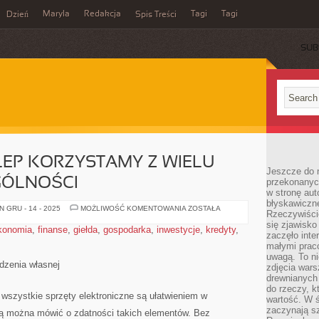
Maryla
Redakcja
Tagi
Tagi
Dzień
Spis Treści
SUB
EP KORZYSTAMY Z WIELU
Jeszcze do n
GÓLNOŚCI
przekonanych
w stronę aut
błyskawiczn
PROWADZĄC
 GRU - 14 - 2025
MOŻLIWOŚĆ KOMENTOWANIA
ZOSTAŁA
Rzeczywiście
SKLEP
KORZYSTAMY
się zjawisko
konomia
,
finanse
,
giełda
,
gospodarka
,
inwestycje
,
kredyty
,
Z
zaczęło inte
WIELU
małymi prac
SPRZĘTÓW.
W
uwagą. To ni
OGÓLNOŚCI
dzenia własnej
zdjęcia wars
drewnianych 
do rzeczy, kt
wszystkie sprzęty elektroniczne są ułatwieniem w
wartość. W ś
zaczynają sz
ą można mówić o zdatności takich elementów. Bez