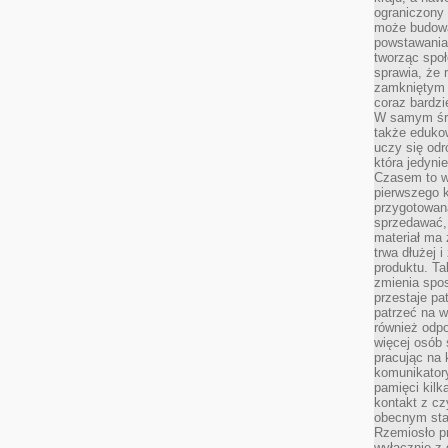
ograniczony 
może budowa
powstawania 
tworząc społ
sprawia, że r
zamkniętym 
coraz bardzi
W samym śro
także edukow
uczy się odr
która jedyni
Czasem to wł
pierwszego k
przygotowa
sprzedawać,
materiał ma
trwa dłużej 
produktu. Ta
zmienia spos
przestaje pa
patrzeć na w
również odpo
więcej osób 
pracując na 
komunikatory
pamięci kilk
kontakt z cz
obecnym staj
Rzemiosło pr
wyłącznie z 