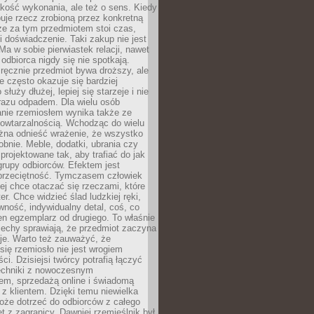
jakość wykonania, ale też o sens. Kiedy
uje rzecz zrobioną przez konkretną
że za tym przedmiotem stoi czas,
i doświadczenie. Taki zakup nie jest
a w sobie pierwiastek relacji, nawet
i odbiorca nigdy się nie spotkają.
ręcznie przedmiot bywa droższy, ale
e często okazuje się bardziej
 służy dłużej, lepiej się starzeje i nie
 razu odpadem. Dla wielu osób
anie rzemiosłem wynika także ze
owtarzalnością. Wchodząc do wielu
żna odnieść wrażenie, że wszystko
bnie. Meble, dodatki, ubrania czy
projektowane tak, aby trafiać do jak
grupy odbiorców. Efektem jest
przeciętność. Tymczasem człowiek
ej chce otaczać się rzeczami, które
er. Chce widzieć ślad ludzkiej ręki,
wność, indywidualny detal, coś, co
en egzemplarz od drugiego. To właśnie
cechy sprawiają, że przedmiot zaczyna
je. Warto też zauważyć, że
się rzemiosło nie jest wrogiem
i. Dzisiejsi twórcy potrafią łączyć
techniki z nowoczesnym
em, sprzedażą online i świadomą
z klientem. Dzięki temu niewielka
oże dotrzeć do odbiorców z całego
et z zagranicy. Dawniej rzemieślnik był