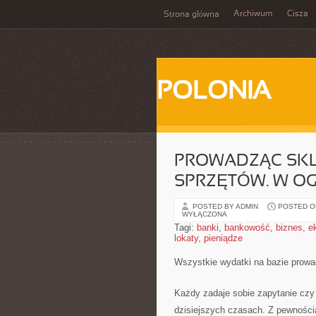
Archiwum
Cisza
Strona główna
POLONIA
PROWADZĄC SKL
SPRZĘTÓW. W O
POSTED BY ADMIN
POSTED ON
WYŁĄCZONA
Tagi:
banki
,
bankowość
,
biznes
,
e
lokaty
,
pieniądze
Wszystkie wydatki na bazie prowa
Każdy zadaje sobie zapytanie czy 
dzisiejszych czasach. Z pewności