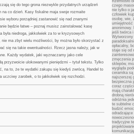
Rzemiosło o
liczają się do tego grona niezwykle przydatnych urządzeń
czego masow
nie tylko o 
 na co dzień. Kasy fiskalne maja swoje rozmaite
człowiek kup
osobę, wie, 
asie wyboru porządniej zastanowić się nad znanymi
umiejętność 
wanie będzie łatwe – poznaj musisz zainstalować kasę
anonimowy. M
jeśli twórca 
sa była niedroga, jakkolwiek za to w kryzysowych
Wytworzony 
i, nie ma zbyt wielu możliwości, by można było skorzystać z
paradoksalni
opłacalny, bo
wać się na takie ewentualności. Rzecz jasna należy, jak w
staje się od
zainteresow
mne. Każdy wydatek, jaki wyznaczamy jako cele
zmęczenia p
dą przyzwoicie ulokowanymi pieniędzmi – tytuł tekstu. Tylko
sklepów, mo
wygląda podo
, na to, że te wydatki zakupu się kiedyś zwrócą. Handel to
ceramika są 
 uczciwy zarobek, o to jakkolwiek się rozchodzi.
najszerszej 
bezpieczna 
coraz części
mają charakt
drobną nieró
odróżnia jed
te subtelne 
budzić emoc
odradzające 
nowoczesnośc
tradycyjne 
projektowani
komunikacją 