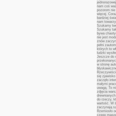
jednorazowej
nam coś wa
pozorom nie 
więcej. Cora
bardziej św
nam towarzys
Szukamy twó
Szukamy tak
bywa chaoty
nie jest mod
znów zaczyna
pełni zauto
których to w
ludzki wysił
Jeszcze do n
przekonanych
w stronę aut
błyskawiczn
Rzeczywiście
się zjawisko
zaczęło inte
małymi prac
uwagą. To ni
zdjęcia wars
drewnianych 
do rzeczy, kt
wartość. W ś
zaczynają sz
Rzemiosło o
czego masow