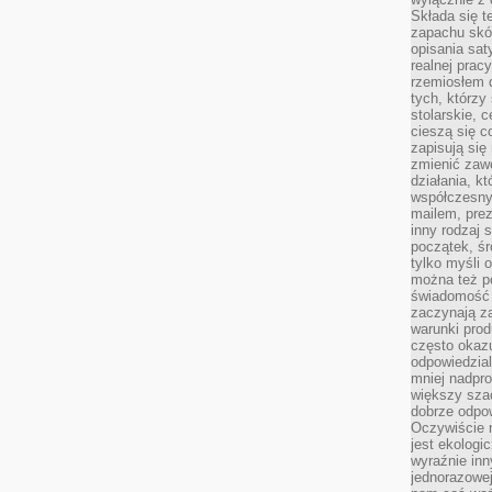
Składa się t
zapachu skóry
opisania sat
realnej prac
rzemiosłem d
tych, którzy
stolarskie, c
cieszą się c
zapisują się 
zmienić zawó
działania, k
współczesny
mailem, prez
inny rodzaj 
początek, śr
tylko myśli 
można też p
świadomość 
zaczynają z
warunki prod
często okazu
odpowiedzial
mniej nadpro
większy szac
dobrze odpo
Oczywiście 
jest ekologi
wyraźnie in
jednorazowej