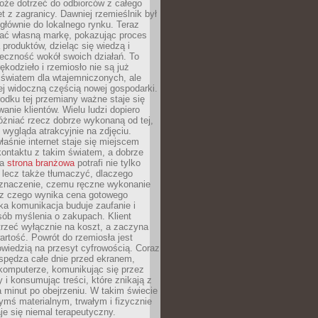
oże dotrzeć do odbiorców z całego
et z zagranicy. Dawniej rzemieślnik był
głównie do lokalnego rynku. Teraz
ć własną markę, pokazując proces
produktów, dzieląc się wiedzą i
eczność wokół swoich działań. To
ękodzieło i rzemiosło nie są już
światem dla wtajemniczonych, ale
ej widoczną częścią nowej gospodarki.
dku tej przemiany ważne staje się
anie klientów. Wielu ludzi dopiero
óżniać rzecz dobrze wykonaną od tej,
e wygląda atrakcyjnie na zdjęciu.
aśnie internet staje się miejscem
ontaktu z takim światem, a dobrze
na
strona branżowa
potrafi nie tylko
 lecz także tłumaczyć, dlaczego
 znaczenie, czemu ręczne wykonanie
i z czego wynika cena gotowego
ka komunikacja buduje zaufanie i
ób myślenia o zakupach. Klient
trzeć wyłącznie na koszt, a zaczyna
artość. Powrót do rzemiosła jest
wiedzią na przesyt cyfrowością. Coraz
spędza całe dnie przed ekranem,
komputerze, komunikując się przez
 i konsumując treści, które znikają z
a minut po obejrzeniu. W takim świecie
ymś materialnym, trwałym i fizycznie
e się niemal terapeutyczny.