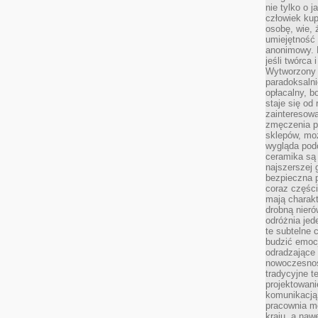
nie tylko o 
człowiek kup
osobę, wie, 
umiejętność 
anonimowy. M
jeśli twórca 
Wytworzony 
paradoksalni
opłacalny, bo
staje się od
zainteresow
zmęczenia p
sklepów, mo
wygląda podo
ceramika są 
najszerszej 
bezpieczna 
coraz części
mają charakt
drobną nieró
odróżnia jed
te subtelne 
budzić emoc
odradzające 
nowoczesnośc
tradycyjne 
projektowani
komunikacją 
pracownia m
kraju, a naw