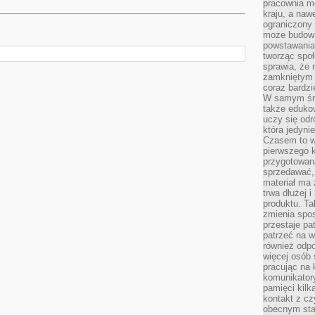
pracownia m
kraju, a naw
ograniczony 
może budowa
powstawania 
tworząc społ
sprawia, że r
zamkniętym 
coraz bardzi
W samym śro
także edukow
uczy się odr
która jedyni
Czasem to wł
pierwszego k
przygotowa
sprzedawać,
materiał ma
trwa dłużej 
produktu. Ta
zmienia spos
przestaje pa
patrzeć na w
również odpo
więcej osób 
pracując na 
komunikatory
pamięci kilk
kontakt z cz
obecnym staj