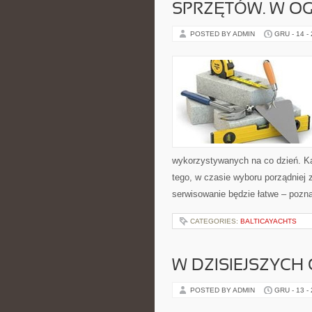
SPRZĘTÓW. W O
POSTED BY ADMIN
GRU - 14 -
wykorzystywanych na co dzień. Ka
tego, w czasie wyboru porządniej 
serwisowanie będzie łatwe – pozna
CATEGORIES:
BALTICAYACHTS
W DZISIEJSZYCH
POSTED BY ADMIN
GRU - 13 -