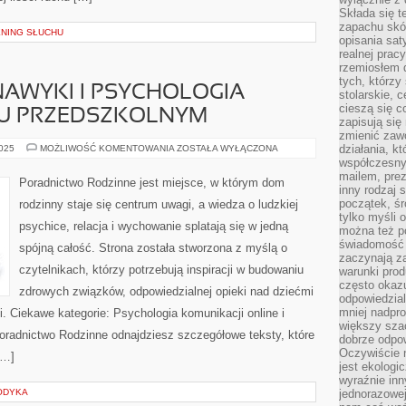
Składa się t
zapachu skóry
ENING SŁUCHU
opisania sat
realnej prac
rzemiosłem d
tych, którzy
AWYKI I PSYCHOLOGIA
stolarskie, c
cieszą się c
KU PRZEDSZKOLNYM
zapisują się 
zmienić zawó
SAMOROZWÓJ
działania, k
2025
MOŻLIWOŚĆ KOMENTOWANIA
ZOSTAŁA WYŁĄCZONA
I
współczesny
NAWYKI
mailem, prez
I
Poradnictwo Rodzinne jest miejsce, w którym dom
PSYCHOLOGIA
inny rodzaj 
DZIECKA
początek, śr
rodzinny staje się centrum uwagi, a wiedza o ludzkiej
W
tylko myśli 
WIEKU
psychice, relacja i wychowanie splatają się w jedną
PRZEDSZKOLNYM
można też p
świadomość 
spójną całość. Strona została stworzona z myślą o
zaczynają z
czytelnikach, którzy potrzebują inspiracji w budowaniu
warunki prod
często okazu
zdrowych związków, odpowiedzialnej opieki nad dziećmi
odpowiedzial
mniej nadpro
 Ciekawe kategorie: Psychologia komunikacji online i
większy szac
oradnictwo Rodzinne odnajdziesz szczegółowe teksty, które
dobrze odpo
Oczywiście 
[…]
jest ekologi
wyraźnie in
ODYKA
jednorazowej