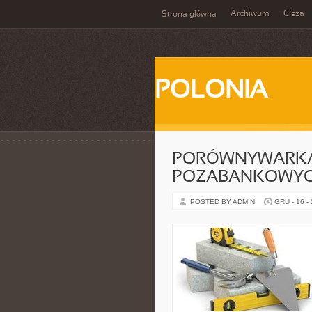
Archiwum
Cisza
Strona główna
POLONIA
PORÓWNYWARKA
POZABANKOWY
POSTED BY ADMIN
GRU - 16 -