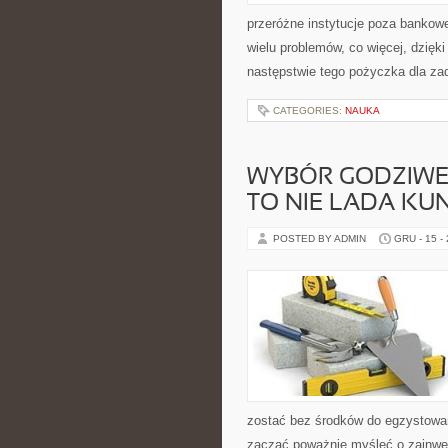
przeróżne instytucje poza bankow
wielu problemów, co więcej, dzięk
następstwie tego pożyczka dla za
CATEGORIES:
NAUKA
WYBÓR GODZIWE
TO NIE LADA KUN
POSTED BY ADMIN
GRU - 15 -
zostać bez środków do egzystowa
zacząć poważnie myśleć o zainwes