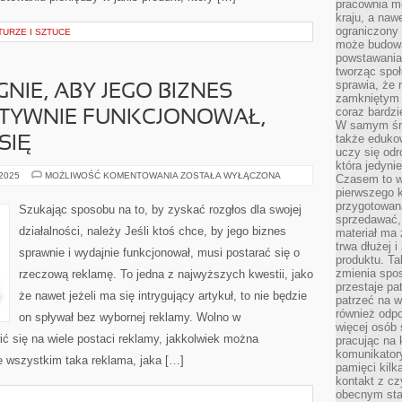
pracownia m
kraju, a naw
ograniczony 
URZE I SZTUCE
może budowa
powstawania 
tworząc społ
sprawia, że r
GNIE, ABY JEGO BIZNES
zamkniętym 
coraz bardzi
KTYWNIE FUNKCJONOWAŁ,
W samym śro
także edukow
SIĘ
uczy się odr
która jedyni
JEŻELI
 2025
MOŻLIWOŚĆ KOMENTOWANIA
ZOSTAŁA WYŁĄCZONA
Czasem to wł
KTOŚ
pierwszego k
PRAGNIE,
ABY
przygotowa
Szukając sposobu na to, by zyskać rozgłos dla swojej
JEGO
sprzedawać,
BIZNES
działalności, należy Jeśli ktoś chce, by jego biznes
materiał ma
SPRAWNIE
I
trwa dłużej 
sprawnie i wydajnie funkcjonował, musi postarać się o
EFEKTYWNIE
produktu. Ta
FUNKCJONOWAŁ,
zmienia spos
rzeczową reklamę. To jedna z najwyższych kwestii, jako
MUSI
POSTARAĆ
przestaje pa
SIĘ
że nawet jeżeli ma się intrygujący artykuł, to nie będzie
patrzeć na w
również odpo
on spływał bez wybornej reklamy. Wolno w
więcej osób 
 się na wiele postaci reklamy, jakkolwiek można
pracując na 
komunikatory
de wszystkim taka reklama, jaka […]
pamięci kilk
kontakt z cz
obecnym staj