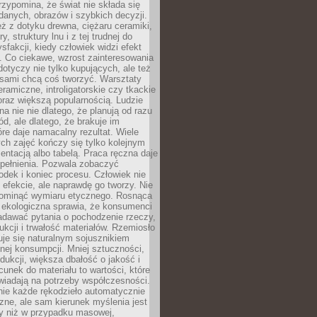
zypomina, że świat nie składa się
danych, obrazów i szybkich decyzji.
eż z dotyku drewna, ciężaru ceramiki,
, struktury lnu i z tej trudnej do
ysfakcji, kiedy człowiek widzi efekt
y. Co ciekawe, wzrost zainteresowania
otyczy nie tylko kupujących, ale też
 sami chcą coś tworzyć. Warsztaty
eramiczne, introligatorskie czy tkackie
oraz większą popularnością. Ludzie
na nie nie dlatego, że planują od razu
d, ale dlatego, że brakuje im
tóre daje namacalny rezultat. Wiele
ch zajęć kończy się tylko kolejnym
entacją albo tabelą. Praca ręczna daje
spełnienia. Pozwala zobaczyć
odek i koniec procesu. Człowiek nie
o efekcie, ale naprawdę go tworzy. Nie
ominąć wymiaru etycznego. Rosnąca
ekologiczna sprawia, że konsumenci
adawać pytania o pochodzenie rzeczy,
ukcji i trwałość materiałów. Rzemiosło
je się naturalnym sojusznikiem
nej konsumpcji. Mniej sztuczności,
dukcji, większa dbałość o jakość i
unek do materiału to wartości, które
wiadają na potrzeby współczesności.
nie każde rękodzieło automatycznie
czne, ale sam kierunek myślenia jest
ny niż w przypadku masowej,