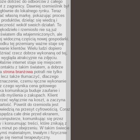
oże dotrzeć do odbiorców z całego
et z zagranicy. Dawniej rzemieślnik był
głównie do lokalnego rynku. Teraz
ć własną markę, pokazując proces
produktów, dzieląc się wiedzą i
eczność wokół swoich działań. To
ękodzieło i rzemiosło nie są już
światem dla wtajemniczonych, ale
ej widoczną częścią nowej gospodarki.
dku tej przemiany ważne staje się
anie klientów. Wielu ludzi dopiero
óżniać rzecz dobrze wykonaną od tej,
e wygląda atrakcyjnie na zdjęciu.
aśnie internet staje się miejscem
ontaktu z takim światem, a dobrze
na
strona branżowa
potrafi nie tylko
 lecz także tłumaczyć, dlaczego
 znaczenie, czemu ręczne wykonanie
i z czego wynika cena gotowego
ka komunikacja buduje zaufanie i
ób myślenia o zakupach. Klient
trzeć wyłącznie na koszt, a zaczyna
artość. Powrót do rzemiosła jest
wiedzią na przesyt cyfrowością. Coraz
spędza całe dnie przed ekranem,
komputerze, komunikując się przez
 i konsumując treści, które znikają z
a minut po obejrzeniu. W takim świecie
ymś materialnym, trwałym i fizycznie
e się niemal terapeutyczny.