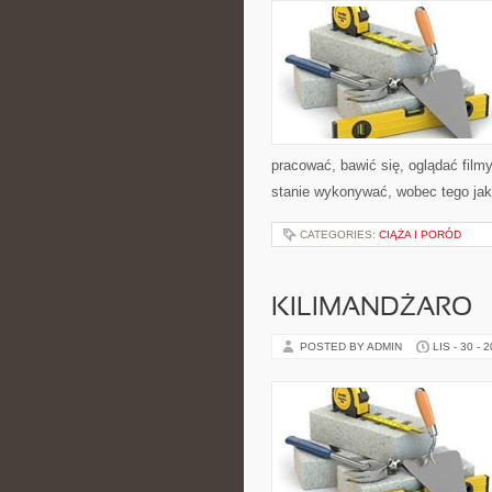
pracować, bawić się, oglądać film
stanie wykonywać, wobec tego jak 
CATEGORIES:
CIĄŻA I PORÓD
KILIMANDŻARO –
POSTED BY ADMIN
LIS - 30 - 