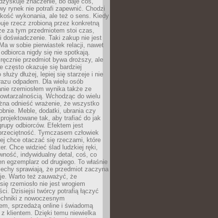
dzyskuje znaczenie, bo daje coś,
y rynek nie potrafi zapewnić. Chodzi
jakość wykonania, ale też o sens. Kiedy
uje rzecz zrobioną przez konkretną
że za tym przedmiotem stoi czas,
i doświadczenie. Taki zakup nie jest
a w sobie pierwiastek relacji, nawet
i odbiorca nigdy się nie spotkają.
ręcznie przedmiot bywa droższy, ale
e często okazuje się bardziej
 służy dłużej, lepiej się starzeje i nie
 razu odpadem. Dla wielu osób
anie rzemiosłem wynika także ze
owtarzalnością. Wchodząc do wielu
żna odnieść wrażenie, że wszystko
bnie. Meble, dodatki, ubrania czy
projektowane tak, aby trafiać do jak
grupy odbiorców. Efektem jest
przeciętność. Tymczasem człowiek
ej chce otaczać się rzeczami, które
er. Chce widzieć ślad ludzkiej ręki,
wność, indywidualny detal, coś, co
en egzemplarz od drugiego. To właśnie
cechy sprawiają, że przedmiot zaczyna
je. Warto też zauważyć, że
się rzemiosło nie jest wrogiem
i. Dzisiejsi twórcy potrafią łączyć
techniki z nowoczesnym
em, sprzedażą online i świadomą
z klientem. Dzięki temu niewielka