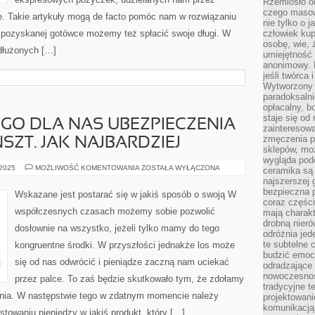
Rzemiosło o
czego masow
e. Takie artykuły mogą de facto pomóc nam w rozwiązaniu
nie tylko o 
i pozyskanej gotówce możemy też spłacić swoje długi. W
człowiek kup
osobę, wie, 
dłużonych […]
umiejętność 
anonimowy. M
jeśli twórca 
Wytworzony 
paradoksalni
opłacalny, bo
staje się od
GO DLA NAS UBEZPIECZENIA
zainteresow
zmęczenia p
SZT. JAK NAJBARDZIEJ
sklepów, mo
wygląda podo
WYBÓR
 2025
MOŻLIWOŚĆ KOMENTOWANIA
ZOSTAŁA WYŁĄCZONA
ceramika są 
GODZIWEGO
najszerszej 
DLA
NAS
bezpieczna 
Wskazane jest postarać się w jakiś sposób o swoją W
UBEZPIECZENIA
coraz części
TO
współczesnych czasach możemy sobie pozwolić
mają charakt
NIE
LADA
drobną nieró
dosłownie na wszystko, jeżeli tylko mamy do tego
KUNSZT.
odróżnia jed
JAK
te subtelne 
kongruentne środki. W przyszłości jednakże los może
NAJBARDZIEJ
budzić emoc
się od nas odwrócić i pieniądze zaczną nam uciekać
odradzające 
nowoczesnośc
przez palce. To zaś będzie skutkowało tym, że zdołamy
tradycyjne 
nia. W następstwie tego w zdatnym momencie należy
projektowani
komunikacją 
towaniu pieniędzy w jakiś produkt, który […]