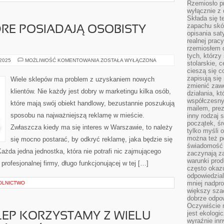
Rzemiosło pr
wyłącznie z 
Składa się t
zapachu skóry
RE POSIADAJĄ OSOBISTY
opisania sat
realnej prac
rzemiosłem d
tych, którzy
DUŻO
 2025
MOŻLIWOŚĆ KOMENTOWANIA
ZOSTAŁA WYŁĄCZONA
stolarskie, c
OSÓB,
cieszą się c
KTÓRE
POSIADAJĄ
zapisują się 
Wiele sklepów ma problem z uzyskaniem nowych
OSOBISTY
zmienić zawó
SKLEP
klientów. Nie każdy jest dobry w marketingu kilka osób,
działania, k
współczesny
które mają swój obiekt handlowy, bezustannie poszukują
mailem, prez
sposobu na najważniejszą reklamę w mieście.
inny rodzaj 
początek, śr
Zwłaszcza kiedy ma się interes w Warszawie, to należy
tylko myśli 
można też p
się mocno postarać, by odkryć reklamę, jaka będzie się
świadomość 
żda jedna jednostka, która nie potrafi nic zajmującego
zaczynają z
warunki prod
rofesjonalnej firmy, długo funkcjonującej w tej […]
często okazu
odpowiedzial
mniej nadpro
OLNICTWO
większy szac
dobrze odpo
Oczywiście 
jest ekologi
EP KORZYSTAMY Z WIELU
wyraźnie in