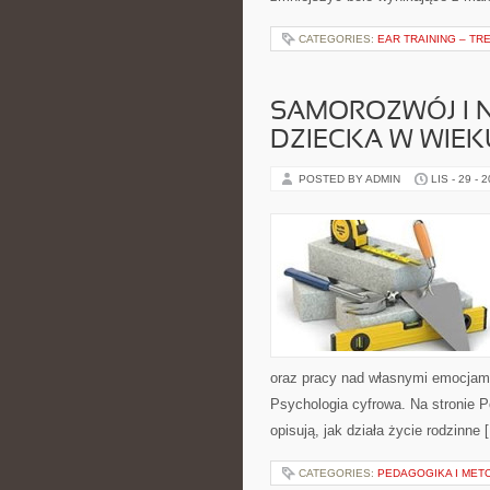
CATEGORIES:
EAR TRAINING – TR
SAMOROZWÓJ I N
DZIECKA W WIE
POSTED BY ADMIN
LIS - 29 - 
oraz pracy nad własnymi emocjami.
Psychologia cyfrowa. Na stronie P
opisują, jak działa życie rodzinne 
CATEGORIES:
PEDAGOGIKA I MET