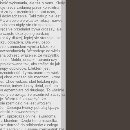
jakość wykonania, ale też o sens. Kiedy
uje rzecz zrobioną przez konkretną
że za tym przedmiotem stoi czas,
i doświadczenie. Taki zakup nie jest
a w sobie pierwiastek relacji, nawet
i odbiorca nigdy się nie spotkają.
ręcznie przedmiot bywa droższy, ale
e często okazuje się bardziej
 służy dłużej, lepiej się starzeje i nie
 razu odpadem. Dla wielu osób
anie rzemiosłem wynika także ze
owtarzalnością. Wchodząc do wielu
żna odnieść wrażenie, że wszystko
bnie. Meble, dodatki, ubrania czy
projektowane tak, aby trafiać do jak
grupy odbiorców. Efektem jest
przeciętność. Tymczasem człowiek
ej chce otaczać się rzeczami, które
er. Chce widzieć ślad ludzkiej ręki,
wność, indywidualny detal, coś, co
en egzemplarz od drugiego. To właśnie
cechy sprawiają, że przedmiot zaczyna
je. Warto też zauważyć, że
się rzemiosło nie jest wrogiem
i. Dzisiejsi twórcy potrafią łączyć
techniki z nowoczesnym
em, sprzedażą online i świadomą
z klientem. Dzięki temu niewielka
oże dotrzeć do odbiorców z całego
et z zagranicy. Dawniej rzemieślnik był