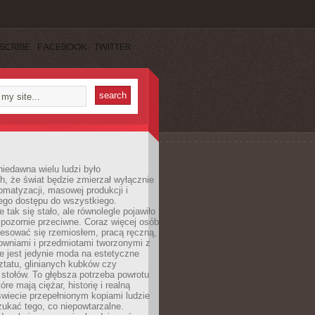
SCRIBE
FACEBOOK
TWITTER
iedawna wielu ludzi było
, że świat będzie zmierzał wyłącznie
omatyzacji, masowej produkcji i
ego dostępu do wszystkiego.
 tak się stało, ale równolegle pojawiło
 pozornie przeciwne. Coraz więcej osób
resować się rzemiosłem, pracą ręczną,
owniami i przedmiotami tworzonymi z
e jest jedynie moda na estetyczne
ztatu, glinianych kubków czy
stołów. To głębsza potrzeba powrotu
óre mają ciężar, historię i realną
wiecie przepełnionym kopiami ludzie
ukać tego, co niepowtarzalne.