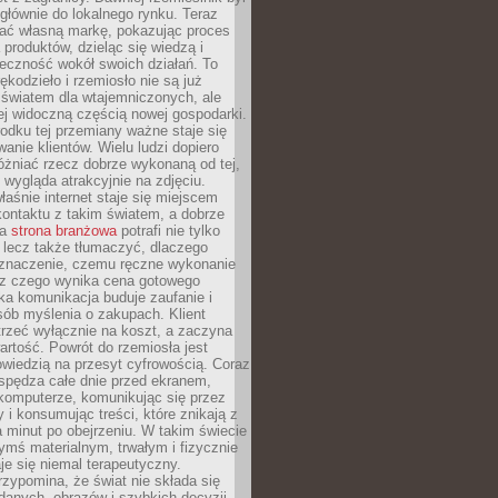
głównie do lokalnego rynku. Teraz
ć własną markę, pokazując proces
produktów, dzieląc się wiedzą i
eczność wokół swoich działań. To
ękodzieło i rzemiosło nie są już
światem dla wtajemniczonych, ale
ej widoczną częścią nowej gospodarki.
dku tej przemiany ważne staje się
anie klientów. Wielu ludzi dopiero
óżniać rzecz dobrze wykonaną od tej,
e wygląda atrakcyjnie na zdjęciu.
aśnie internet staje się miejscem
ontaktu z takim światem, a dobrze
na
strona branżowa
potrafi nie tylko
 lecz także tłumaczyć, dlaczego
 znaczenie, czemu ręczne wykonanie
i z czego wynika cena gotowego
ka komunikacja buduje zaufanie i
ób myślenia o zakupach. Klient
trzeć wyłącznie na koszt, a zaczyna
artość. Powrót do rzemiosła jest
wiedzią na przesyt cyfrowością. Coraz
spędza całe dnie przed ekranem,
komputerze, komunikując się przez
 i konsumując treści, które znikają z
a minut po obejrzeniu. W takim świecie
ymś materialnym, trwałym i fizycznie
e się niemal terapeutyczny.
zypomina, że świat nie składa się
danych, obrazów i szybkich decyzji.