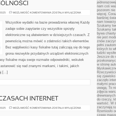
jednorazowej
GÓLNOŚCI
nam coś wa
pozorom nie 
PROWADZĄC
 2025
MOŻLIWOŚĆ KOMENTOWANIA
ZOSTAŁA WYŁĄCZONA
więcej. Cora
SKLEP
bardziej św
KORZYSTAMY
Z
nam towarzys
Wszystkie wydatki na bazie prowadzenia własnej Każdy
WIELU
Szukamy twó
SPRZĘTÓW.
zadaje sobie zapytanie czy wszystkie sprzęty
Szukamy tak
W
OGÓLNOŚCI
bywa chaoty
elektroniczne są ułatwieniem w dzisiejszych czasach. Z
nie jest mod
pewnością można mówić o zdatności takich elementów.
znów zaczyna
pełni zauto
Bez wątpliwości kasy fiskalne tutaj zaliczają się do tego
których to w
ludzki wysił
grona niezwykle przydatnych urządzeń elektronicznych
Jeszcze do n
sy fiskalne maja swoje rozmaite odpowiedniki, wskutek
przekonanych
w stronę aut
zastanowić się nad znanymi markami, i takimi, jakich
błyskawiczn
j […]
Rzeczywiście
się zjawisko
zaczęło inte
małymi prac
uwagą. To ni
zdjęcia wars
drewnianych 
 CZASACH INTERNET
do rzeczy, kt
wartość. W ś
zaczynają sz
W
 2025
MOŻLIWOŚĆ KOMENTOWANIA
ZOSTAŁA WYŁĄCZONA
DZISIEJSZYCH
Rzemiosło o
CZASACH
czego masow