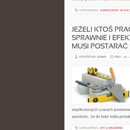
CATEGORIES:
SAMOCHODY W KULT
JEŻELI KTOŚ PRA
SPRAWNIE I EFE
MUSI POSTARAĆ 
POSTED BY ADMIN
GRU - 14 -
współczesnych czasach postanowić
spostrzec, że do ludzi trafia prze
CATEGORIES:
DIY & MODDING