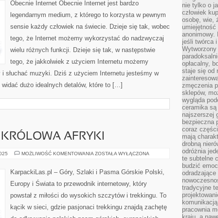
INTERNET
Obecnie Internet Obecnie Internet jest bardzo
nie tylko o 
człowiek kup
legendarnym medium, z którego to korzysta w pewnym
osobę, wie, 
sensie każdy człowiek na świecie. Dzieje się tak, wobec
umiejętność 
anonimowy. M
tego, że Internet możemy wykorzystać do nadzwyczaj
jeśli twórca 
Wytworzony 
wielu różnych funkcji. Dzieje się tak, w następstwie
paradoksalni
tego, że jakkolwiek z użyciem Internetu możemy
opłacalny, bo
staje się od
y i słuchać muzyki. Dziś z użyciem Internetu jesteśmy w
zainteresow
widać dużo idealnych detalów, które to […]
zmęczenia p
sklepów, mo
wygląda podo
ceramika są 
najszerszej 
bezpieczna 
coraz części
 KRÓLOWA AFRYKI
mają charakt
drobną nieró
odróżnia jed
KILIMANDŻARO
2025
MOŻLIWOŚĆ KOMENTOWANIA
ZOSTAŁA WYŁĄCZONA
te subtelne 
–
KRÓLOWA
budzić emoc
AFRYKI
KarpackiLas.pl – Góry, Szlaki i Pasma Górskie Polski,
odradzające 
nowoczesnośc
Europy i Świata to przewodnik internetowy, który
tradycyjne 
projektowani
powstał z miłości do wysokich szczytów i trekkingu. To
komunikacją 
kącik w sieci, gdzie pasjonaci trekkingu znajdą zachętę
pracownia m
kraju, a naw