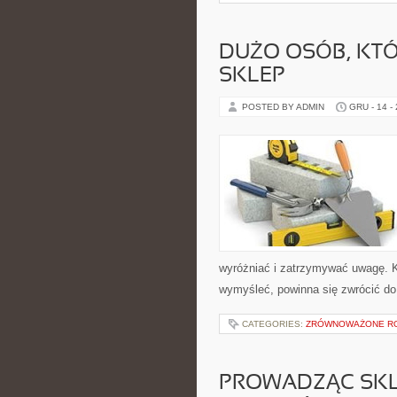
DUŻO OSÓB, KTÓ
SKLEP
POSTED BY ADMIN
GRU - 14 -
wyróżniać i zatrzymywać uwagę. Ka
wymyśleć, powinna się zwrócić do p
CATEGORIES:
ZRÓWNOWAŻONE R
PROWADZĄC SKL