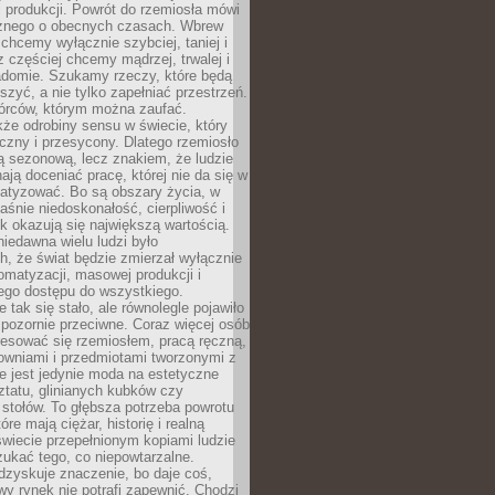
 produkcji. Powrót do rzemiosła mówi
żnego o obecnych czasach. Wbrew
chcemy wyłącznie szybciej, taniej i
z częściej chcemy mądrzej, trwalej i
iadomie. Szukamy rzeczy, które będą
zyć, a nie tylko zapełniać przestrzeń.
rców, którym można zaufać.
że odrobiny sensu w świecie, który
czny i przesycony. Dlatego rzemiosło
ą sezonową, lecz znakiem, że ludzie
ją doceniać pracę, której nie da się w
matyzować. Bo są obszary życia, w
łaśnie niedoskonałość, cierpliwość i
ek okazują się największą wartością.
iedawna wielu ludzi było
, że świat będzie zmierzał wyłącznie
omatyzacji, masowej produkcji i
ego dostępu do wszystkiego.
 tak się stało, ale równolegle pojawiło
 pozornie przeciwne. Coraz więcej osób
resować się rzemiosłem, pracą ręczną,
owniami i przedmiotami tworzonymi z
e jest jedynie moda na estetyczne
ztatu, glinianych kubków czy
stołów. To głębsza potrzeba powrotu
óre mają ciężar, historię i realną
wiecie przepełnionym kopiami ludzie
ukać tego, co niepowtarzalne.
dzyskuje znaczenie, bo daje coś,
y rynek nie potrafi zapewnić. Chodzi