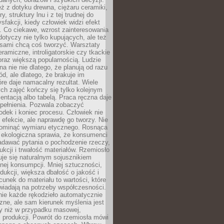
eż z dotyku drewna, ciężaru ceramiki,
, struktury lnu i z tej trudnej do
ysfakcji, kiedy człowiek widzi efekt
y. Co ciekawe, wzrost zainteresowania
otyczy nie tylko kupujących, ale też
 sami chcą coś tworzyć. Warsztaty
eramiczne, introligatorskie czy tkackie
oraz większą popularnością. Ludzie
na nie nie dlatego, że planują od razu
d, ale dlatego, że brakuje im
tóre daje namacalny rezultat. Wiele
ch zajęć kończy się tylko kolejnym
entacją albo tabelą. Praca ręczna daje
spełnienia. Pozwala zobaczyć
odek i koniec procesu. Człowiek nie
o efekcie, ale naprawdę go tworzy. Nie
ominąć wymiaru etycznego. Rosnąca
ekologiczna sprawia, że konsumenci
adawać pytania o pochodzenie rzeczy,
ukcji i trwałość materiałów. Rzemiosło
je się naturalnym sojusznikiem
nej konsumpcji. Mniej sztuczności,
dukcji, większa dbałość o jakość i
unek do materiału to wartości, które
wiadają na potrzeby współczesności.
nie każde rękodzieło automatycznie
czne, ale sam kierunek myślenia jest
ny niż w przypadku masowej,
 produkcji. Powrót do rzemiosła mówi