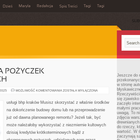
Maryla
Redakcja
Tagi
Tagi
Dzień
Spis Treści
SUB
 POŻYCZEK
Jeszcze do n
CH
przekonanych
w stronę aut
błyskawiczn
PORÓWNYWARKA
 2025
MOŻLIWOŚĆ KOMENTOWANIA
ZOSTAŁA WYŁĄCZONA
Rzeczywiście
POŻYCZEK
POZABANKOWYCH
się zjawisko
usługi bhp kraków Musisz skorzystać z właśnie środków
zaczęło inte
małymi prac
na dokończenie budowy domu lub na przeprowadzenie
uwagą. To ni
już od dawna planowanego remontu? Jeżeli tak, być
zdjęcia wars
drewnianych 
może należałoby wykorzystać z niezmiernie kultowych
do rzeczy, kt
wartość. W ś
dzisiaj kredytów krótkoterminowych bądź z
zaczynają sz
ekspresowych pożyczek, udzielanych nam przez