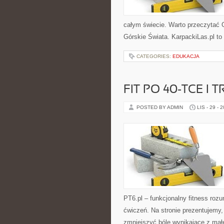
całym świecie. Warto przeczytać 
Górskie Świata. KarpackiLas.pl t
CATEGORIES:
EDUKACJA
FIT PO 40-TCE I 
POSTED BY ADMIN
LIS - 29 - 
PT6.pl – funkcjonalny fitness rozu
ćwiczeń. Na stronie prezentujemy
zmniejszyć bóle wynikające z małe