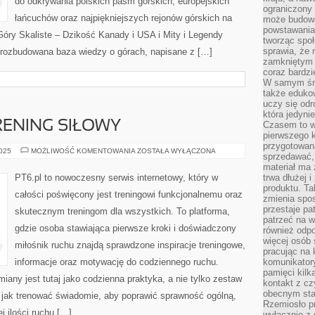
do odkrywania polskich pasm górskich, europejskich
ograniczony 
łańcuchów oraz najpiękniejszych rejonów górskich na
może budowa
powstawania 
Góry Skaliste – Dzikość Kanady i USA i Mity i Legendy
tworząc społ
sprawia, że r
o rozbudowana baza wiedzy o górach, napisane z […]
zamkniętym 
coraz bardzi
W samym śro
także edukow
uczy się odr
która jedyni
TRENING SIŁOWY
Czasem to wł
pierwszego k
przygotowa
FIT
2025
MOŻLIWOŚĆ KOMENTOWANIA
ZOSTAŁA WYŁĄCZONA
sprzedawać,
PO
40-
materiał ma
TCE
PT6.pl to nowoczesny serwis internetowy, który w
trwa dłużej 
I
produktu. Ta
TRENING
całości poświęcony jest treningowi funkcjonalnemu oraz
SIŁOWY
zmienia spos
przestaje pa
skutecznym treningom dla wszystkich. To platforma,
patrzeć na w
gdzie osoba stawiająca pierwsze kroki i doświadczony
również odpo
więcej osób 
miłośnik ruchu znajdą sprawdzone inspiracje treningowe,
pracując na 
informacje oraz motywację do codziennego ruchu.
komunikatory
pamięci kilk
miany jest tutaj jako codzienna praktyka, a nie tylko zestaw
kontakt z cz
obecnym staj
, jak trenować świadomie, aby poprawić sprawność ogólną,
Rzemiosło pr
j ilości ruchu […]
wyłącznie z 