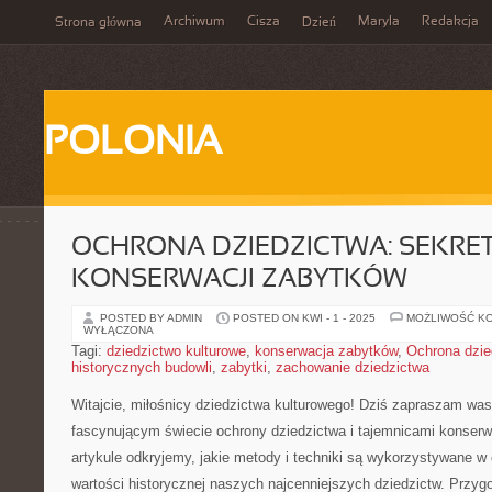
Archiwum
Cisza
Maryla
Redakcja
Strona główna
Dzień
POLONIA
OCHRONA DZIEDZICTWA: SEKRE
KONSERWACJI ZABYTKÓW
POSTED BY ADMIN
POSTED ON KWI - 1 - 2025
MOŻLIWOŚĆ K
WYŁĄCZONA
Tagi:
dziedzictwo kulturowe
,
konserwacja zabytków
,
Ochrona dzie
historycznych budowli
,
zabytki
,
zachowanie dziedzictwa
Witajcie, miłośnicy dziedzictwa kulturowego! Dziś zapraszam ​wa
fascynującym świecie ochrony dziedzictwa ⁤i ⁢tajemnicami ⁤konse
artykule odkryjemy, jakie metody i techniki są wykorzystywane w c
wartości historycznej naszych najcenniejszych dziedzictw. Przygo