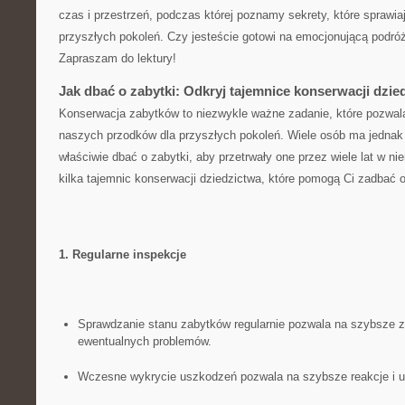
‍czas i przestrzeń, podczas której ⁢poznamy sekrety, które sprawiaj
przyszłych pokoleń. ‌Czy jesteście gotowi na emocjonującą podróż w
Zapraszam do lektury!
Jak dbać o zabytki: Odkryj tajemnice ‌konserwacji dzie
Konserwacja zabytków to niezwykle ważne zadanie, które ⁢pozwa
naszych przodków dla‍ przyszłych pokoleń. Wiele osób ⁢ma jednak
właściwie dbać ‍o zabytki, aby przetrwały ​one przez wiele lat w n
kilka tajemnic konserwacji dziedzictwa, które pomogą Ci zadbać 
1. Regularne inspekcje
Sprawdzanie stanu zabytków regularnie‍ pozwala ‍na szybsze ⁤z
ewentualnych problemów.
Wczesne wykrycie uszkodzeń pozwala ⁢na szybsze‍ reakcje i un