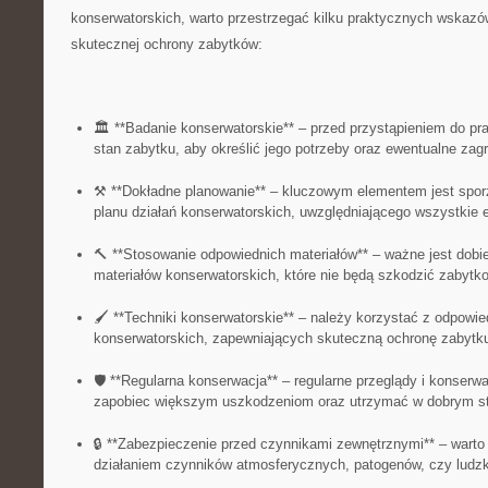
konserwatorskich,⁢ warto przestrzegać⁣ kilku praktycznych wskazó
skutecznej‌ ochrony zabytków:
🏛️⁢ **Badanie konserwatorskie** – przed przystąpieniem do p
stan​ zabytku, aby określić jego potrzeby ⁤oraz ewentualne zag
⚒️ **Dokładne‍ planowanie** – kluczowym elementem⁢ jest ⁢spo
planu⁣ działań⁣ konserwatorskich,‍ uwzględniającego wszystkie e
🔨 **Stosowanie odpowiednich materiałów** – ważne jest dobier
materiałów konserwatorskich, które nie⁣ będą szkodzić zabytko
🖌️ **Techniki konserwatorskie** – należy korzystać z‍ odpowie
konserwatorskich,⁣ zapewniających skuteczną ochronę zabytk
🛡️ **Regularna konserwacja** – regularne przeglądy i konser
zapobiec większym uszkodzeniom oraz utrzymać w dobrym st
🔒 **Zabezpieczenie przed czynnikami zewnętrznymi** – warto
działaniem czynników atmosferycznych, patogenów, czy ludzk