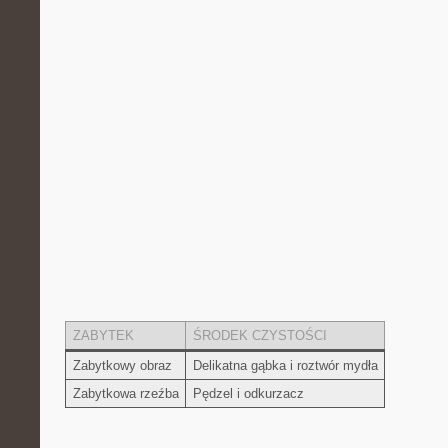
ZABYTEK
ŚRODEK CZYSTOŚCI
Zabytkowy obraz
Delikatna gąbka i roztwór mydła
Zabytkowa rzeźba
Pędzel ​i ⁤odkurzacz