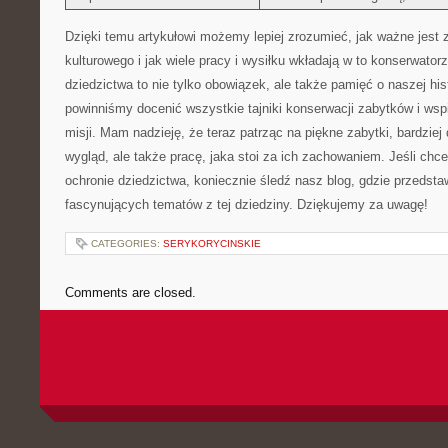
Dzięki temu artykułowi możemy lepiej⁣ zrozumieć, ‍jak ważne jest
kulturowego i​ jak⁣ wiele ​pracy i wysiłku wkładają w to konserwato
dziedzictwa to nie tylko obowiązek, ale także pamięć o naszej‌ histo
powinniśmy docenić wszystkie‍ tajniki konserwacji zabytków i wspi
misji. Mam nadzieję, że teraz patrząc na piękne‌ zabytki, bardziej ⁤
wygląd, ale także‍ pracę, ‌jaka stoi za ich⁤ zachowaniem.‍ Jeśli chc
ochronie dziedzictwa, koniecznie śledź nasz blog, gdzie przedst
fascynujących tematów z tej dziedziny. Dziękujemy za⁢ uwagę!
CATEGORIES:
SERYKORYCINSKIE
Comments are closed.