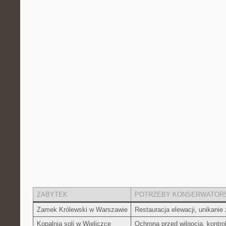
ZABYTEK
POTRZEBY KONSERWATOR
Zamek ⁢Królewski w Warszawie
Restauracja elewacji, unikani
Kopalnia soli ⁣w ‌Wieliczce
Ochrona przed wilgocią,‌ kontr