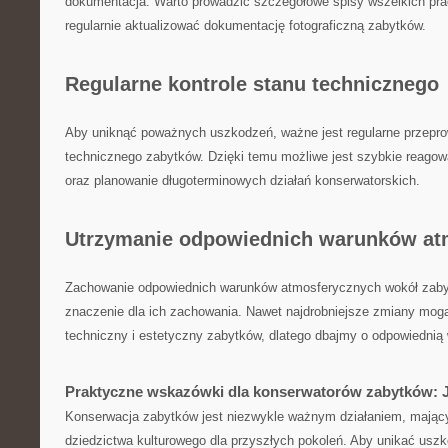
dokumentacja.⁣ Warto prowadzić szczegółowe spisy wszelkich⁣ pr
regularnie aktualizować dokumentację fotograficzną ‍zabytków.
Regularne kontrole stanu technicznego
Aby uniknąć ⁢poważnych uszkodzeń, ważne jest regularne przeprow
technicznego zabytków. Dzięki temu​ możliwe jest szybkie reagow
oraz planowanie długoterminowych działań konserwatorskich.
Utrzymanie odpowiednich warunków at
Zachowanie odpowiednich⁢ warunków ⁣atmosferycznych wokół zaby
znaczenie dla ich​ zachowania. Nawet najdrobniejsze‍ zmiany mog
techniczny i estetyczny zabytków, dlatego ⁣dbajmy o odpowiednią⁤ 
Praktyczne ​wskazówki⁣ dla konserwatorów zabytków: 
Konserwacja zabytków jest niezwykle ważnym ‍działaniem, mając
dziedzictwa kulturowego ‌dla przyszłych pokoleń. Aby unikać usz