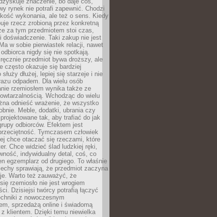
dzyskuje znaczenie, bo daje coś,
y rynek nie potrafi zapewnić. Chodzi
jakość wykonania, ale też o sens. Kiedy
uje rzecz zrobioną przez konkretną
że za tym przedmiotem stoi czas,
i doświadczenie. Taki zakup nie jest
a w sobie pierwiastek relacji, nawet
i odbiorca nigdy się nie spotkają.
ręcznie przedmiot bywa droższy, ale
e często okazuje się bardziej
 służy dłużej, lepiej się starzeje i nie
 razu odpadem. Dla wielu osób
anie rzemiosłem wynika także ze
owtarzalnością. Wchodząc do wielu
żna odnieść wrażenie, że wszystko
bnie. Meble, dodatki, ubrania czy
projektowane tak, aby trafiać do jak
grupy odbiorców. Efektem jest
przeciętność. Tymczasem człowiek
ej chce otaczać się rzeczami, które
er. Chce widzieć ślad ludzkiej ręki,
wność, indywidualny detal, coś, co
en egzemplarz od drugiego. To właśnie
cechy sprawiają, że przedmiot zaczyna
je. Warto też zauważyć, że
się rzemiosło nie jest wrogiem
i. Dzisiejsi twórcy potrafią łączyć
techniki z nowoczesnym
em, sprzedażą online i świadomą
z klientem. Dzięki temu niewielka