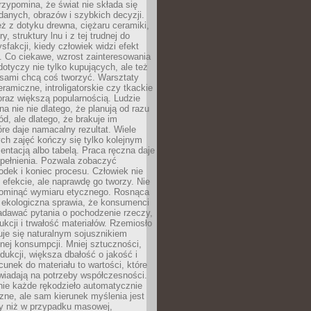
zypomina, że świat nie składa się
danych, obrazów i szybkich decyzji.
eż z dotyku drewna, ciężaru ceramiki,
, struktury lnu i z tej trudnej do
ysfakcji, kiedy człowiek widzi efekt
y. Co ciekawe, wzrost zainteresowania
otyczy nie tylko kupujących, ale też
 sami chcą coś tworzyć. Warsztaty
eramiczne, introligatorskie czy tkackie
oraz większą popularnością. Ludzie
na nie nie dlatego, że planują od razu
d, ale dlatego, że brakuje im
tóre daje namacalny rezultat. Wiele
ch zajęć kończy się tylko kolejnym
entacją albo tabelą. Praca ręczna daje
spełnienia. Pozwala zobaczyć
odek i koniec procesu. Człowiek nie
o efekcie, ale naprawdę go tworzy. Nie
ominąć wymiaru etycznego. Rosnąca
ekologiczna sprawia, że konsumenci
adawać pytania o pochodzenie rzeczy,
ukcji i trwałość materiałów. Rzemiosło
je się naturalnym sojusznikiem
nej konsumpcji. Mniej sztuczności,
dukcji, większa dbałość o jakość i
unek do materiału to wartości, które
wiadają na potrzeby współczesności.
nie każde rękodzieło automatycznie
czne, ale sam kierunek myślenia jest
ny niż w przypadku masowej,