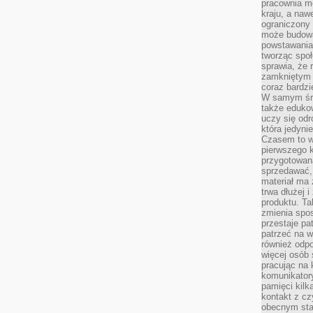
pracownia m
kraju, a naw
ograniczony 
może budowa
powstawania 
tworząc społ
sprawia, że r
zamkniętym 
coraz bardzi
W samym śro
także edukow
uczy się odr
która jedyni
Czasem to wł
pierwszego k
przygotowa
sprzedawać,
materiał ma
trwa dłużej 
produktu. Ta
zmienia spos
przestaje pa
patrzeć na w
również odpo
więcej osób 
pracując na 
komunikatory
pamięci kilk
kontakt z cz
obecnym staj