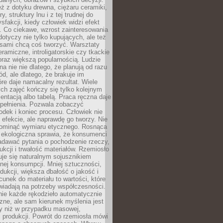
eż z dotyku drewna, ciężaru ceramiki,
, struktury lnu i z tej trudnej do
ysfakcji, kiedy człowiek widzi efekt
y. Co ciekawe, wzrost zainteresowania
otyczy nie tylko kupujących, ale też
 sami chcą coś tworzyć. Warsztaty
eramiczne, introligatorskie czy tkackie
oraz większą popularnością. Ludzie
na nie nie dlatego, że planują od razu
d, ale dlatego, że brakuje im
tóre daje namacalny rezultat. Wiele
ch zajęć kończy się tylko kolejnym
entacją albo tabelą. Praca ręczna daje
spełnienia. Pozwala zobaczyć
odek i koniec procesu. Człowiek nie
o efekcie, ale naprawdę go tworzy. Nie
ominąć wymiaru etycznego. Rosnąca
ekologiczna sprawia, że konsumenci
adawać pytania o pochodzenie rzeczy,
ukcji i trwałość materiałów. Rzemiosło
je się naturalnym sojusznikiem
nej konsumpcji. Mniej sztuczności,
dukcji, większa dbałość o jakość i
unek do materiału to wartości, które
wiadają na potrzeby współczesności.
nie każde rękodzieło automatycznie
czne, ale sam kierunek myślenia jest
ny niż w przypadku masowej,
 produkcji. Powrót do rzemiosła mówi