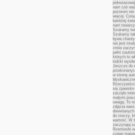
jednorazowej
nam coś wa
pozorom nie 
więcej. Cora
bardziej św
nam towarzys
Szukamy twó
Szukamy tak
bywa chaoty
nie jest mod
znów zaczyna
pełni zauto
których to w
ludzki wysił
Jeszcze do n
przekonanych
w stronę aut
błyskawiczn
Rzeczywiście
się zjawisko
zaczęło inte
małymi prac
uwagą. To ni
zdjęcia wars
drewnianych 
do rzeczy, kt
wartość. W ś
zaczynają sz
Rzemiosło o
czego masow