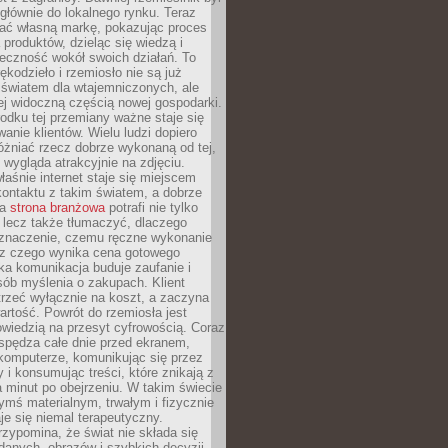
głównie do lokalnego rynku. Teraz
ć własną markę, pokazując proces
produktów, dzieląc się wiedzą i
eczność wokół swoich działań. To
ękodzieło i rzemiosło nie są już
światem dla wtajemniczonych, ale
ej widoczną częścią nowej gospodarki.
dku tej przemiany ważne staje się
anie klientów. Wielu ludzi dopiero
óżniać rzecz dobrze wykonaną od tej,
e wygląda atrakcyjnie na zdjęciu.
aśnie internet staje się miejscem
ontaktu z takim światem, a dobrze
na
strona branżowa
potrafi nie tylko
 lecz także tłumaczyć, dlaczego
 znaczenie, czemu ręczne wykonanie
i z czego wynika cena gotowego
ka komunikacja buduje zaufanie i
ób myślenia o zakupach. Klient
trzeć wyłącznie na koszt, a zaczyna
artość. Powrót do rzemiosła jest
wiedzią na przesyt cyfrowością. Coraz
spędza całe dnie przed ekranem,
komputerze, komunikując się przez
 i konsumując treści, które znikają z
a minut po obejrzeniu. W takim świecie
ymś materialnym, trwałym i fizycznie
e się niemal terapeutyczny.
zypomina, że świat nie składa się
danych, obrazów i szybkich decyzji.