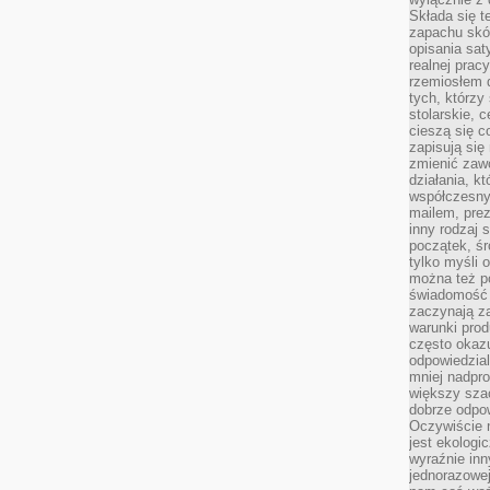
Składa się t
zapachu skóry
opisania sat
realnej prac
rzemiosłem d
tych, którzy
stolarskie, c
cieszą się c
zapisują się 
zmienić zawó
działania, k
współczesny
mailem, prez
inny rodzaj 
początek, śr
tylko myśli 
można też p
świadomość 
zaczynają z
warunki prod
często okazu
odpowiedzial
mniej nadpro
większy szac
dobrze odpo
Oczywiście 
jest ekologi
wyraźnie in
jednorazowej