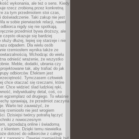
jakość wykonania, ale też o sens. Kiedy
uje rzecz zrobioną przez konkretną
że za tym przedmiotem stoi czas,
i doświadczenie. Taki zakup nie jest
a w sobie pierwiastek relacji, nawet
i odbiorca nigdy się nie spotkają.
ręcznie przedmiot bywa droższy, ale
e często okazuje się bardziej
 służy dłużej, lepiej się starzeje i nie
 razu odpadem. Dla wielu osób
anie rzemiosłem wynika także ze
owtarzalnością. Wchodząc do wielu
żna odnieść wrażenie, że wszystko
bnie. Meble, dodatki, ubrania czy
projektowane tak, aby trafiać do jak
grupy odbiorców. Efektem jest
przeciętność. Tymczasem człowiek
ej chce otaczać się rzeczami, które
er. Chce widzieć ślad ludzkiej ręki,
wność, indywidualny detal, coś, co
en egzemplarz od drugiego. To właśnie
cechy sprawiają, że przedmiot zaczyna
je. Warto też zauważyć, że
się rzemiosło nie jest wrogiem
i. Dzisiejsi twórcy potrafią łączyć
techniki z nowoczesnym
em, sprzedażą online i świadomą
z klientem. Dzięki temu niewielka
oże dotrzeć do odbiorców z całego
et z zagranicy. Dawniej rzemieślnik był