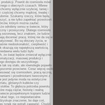
 produkcji. Powrót do rzemiosła mówi
żnego o obecnych czasach. Wbrew
chcemy wyłącznie szybciej, taniej i
z częściej chcemy mądrzej, trwalej i
iadomie. Szukamy rzeczy, które będą
zyć, a nie tylko zapełniać przestrzeń.
rców, którym można zaufać.
że odrobiny sensu w świecie, który
czny i przesycony. Dlatego rzemiosło
ą sezonową, lecz znakiem, że ludzie
ją doceniać pracę, której nie da się w
matyzować. Bo są obszary życia, w
łaśnie niedoskonałość, cierpliwość i
ek okazują się największą wartością.
iedawna wielu ludzi było
, że świat będzie zmierzał wyłącznie
omatyzacji, masowej produkcji i
ego dostępu do wszystkiego.
 tak się stało, ale równolegle pojawiło
 pozornie przeciwne. Coraz więcej osób
resować się rzemiosłem, pracą ręczną,
owniami i przedmiotami tworzonymi z
e jest jedynie moda na estetyczne
ztatu, glinianych kubków czy
stołów. To głębsza potrzeba powrotu
óre mają ciężar, historię i realną
wiecie przepełnionym kopiami ludzie
ukać tego, co niepowtarzalne.
dzyskuje znaczenie, bo daje coś,
y rynek nie potrafi zapewnić. Chodzi