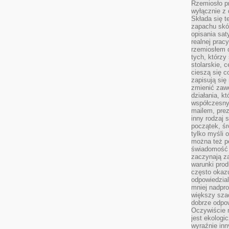
Rzemiosło pr
wyłącznie z 
Składa się t
zapachu skóry
opisania sat
realnej prac
rzemiosłem d
tych, którzy
stolarskie, c
cieszą się c
zapisują się 
zmienić zawó
działania, k
współczesny
mailem, prez
inny rodzaj 
początek, śr
tylko myśli 
można też p
świadomość 
zaczynają z
warunki prod
często okazu
odpowiedzial
mniej nadpro
większy szac
dobrze odpo
Oczywiście 
jest ekologi
wyraźnie in