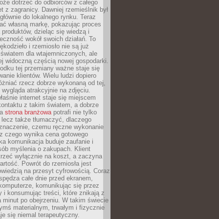
oże dotrzeć do odbiorców z całego
et z zagranicy. Dawniej rzemieślnik był
głównie do lokalnego rynku. Teraz
ć własną markę, pokazując proces
produktów, dzieląc się wiedzą i
eczność wokół swoich działań. To
ękodzieło i rzemiosło nie są już
światem dla wtajemniczonych, ale
ej widoczną częścią nowej gospodarki.
dku tej przemiany ważne staje się
anie klientów. Wielu ludzi dopiero
óżniać rzecz dobrze wykonaną od tej,
e wygląda atrakcyjnie na zdjęciu.
aśnie internet staje się miejscem
ontaktu z takim światem, a dobrze
na
strona branżowa
potrafi nie tylko
 lecz także tłumaczyć, dlaczego
 znaczenie, czemu ręczne wykonanie
i z czego wynika cena gotowego
ka komunikacja buduje zaufanie i
ób myślenia o zakupach. Klient
trzeć wyłącznie na koszt, a zaczyna
artość. Powrót do rzemiosła jest
wiedzią na przesyt cyfrowością. Coraz
spędza całe dnie przed ekranem,
komputerze, komunikując się przez
 i konsumując treści, które znikają z
a minut po obejrzeniu. W takim świecie
ymś materialnym, trwałym i fizycznie
e się niemal terapeutyczny.