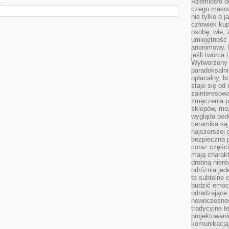
Rzemiosło o
czego masow
nie tylko o 
człowiek kup
osobę, wie, 
umiejętność 
anonimowy. M
jeśli twórca 
Wytworzony 
paradoksalni
opłacalny, bo
staje się od
zainteresow
zmęczenia p
sklepów, mo
wygląda podo
ceramika są 
najszerszej 
bezpieczna 
coraz części
mają charakt
drobną nieró
odróżnia jed
te subtelne 
budzić emoc
odradzające 
nowoczesnośc
tradycyjne 
projektowani
komunikacją 