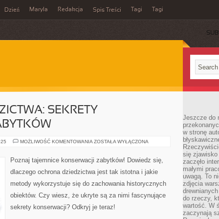
Maryla
Redakcja
Tagi
Tagi
Dzień
Spis Treści
SUB
ICTWA: SEKRETY
Jeszcze do n
ABYTKÓW
przekonanych
w stronę aut
błyskawiczn
OCHRONA
025
MOŻLIWOŚĆ KOMENTOWANIA
ZOSTAŁA WYŁĄCZONA
Rzeczywiście
DZIEDZICTWA:
SEKRETY
się zjawisko
KONSERWACJI
Poznaj tajemnice konserwacji zabytków! Dowiedz się,
zaczęło inte
ZABYTKÓW
małymi prac
dlaczego ochrona dziedzictwa jest tak istotna i jakie
uwagą. To ni
metody wykorzystuje się do zachowania historycznych
zdjęcia wars
drewnianych 
obiektów. Czy wiesz, że ukryte są za nimi fascynujące
do rzeczy, kt
wartość. W ś
sekrety konserwacji? Odkryj je teraz!
zaczynają sz