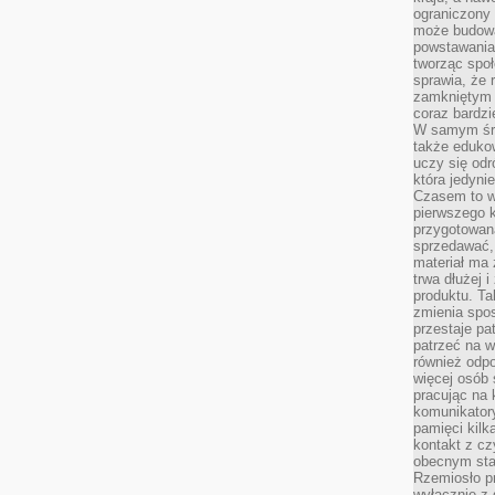
ograniczony 
może budowa
powstawania 
tworząc społ
sprawia, że r
zamkniętym 
coraz bardzi
W samym śro
także edukow
uczy się odr
która jedyni
Czasem to wł
pierwszego k
przygotowa
sprzedawać,
materiał ma
trwa dłużej 
produktu. Ta
zmienia spos
przestaje pa
patrzeć na w
również odpo
więcej osób 
pracując na 
komunikatory
pamięci kilk
kontakt z cz
obecnym staj
Rzemiosło pr
wyłącznie z 