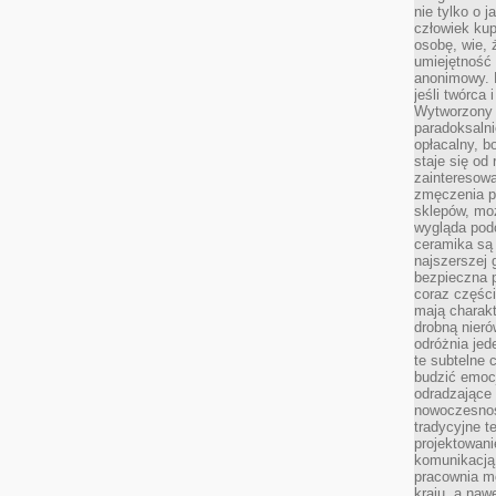
nie tylko o 
człowiek kup
osobę, wie, 
umiejętność 
anonimowy. M
jeśli twórca 
Wytworzony 
paradoksalni
opłacalny, bo
staje się od
zainteresow
zmęczenia p
sklepów, mo
wygląda podo
ceramika są 
najszerszej 
bezpieczna 
coraz części
mają charakt
drobną nieró
odróżnia jed
te subtelne 
budzić emoc
odradzające 
nowoczesnośc
tradycyjne 
projektowani
komunikacją 
pracownia m
kraju, a naw