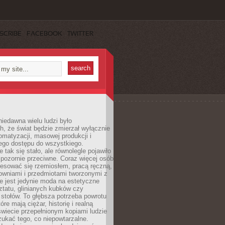
SCRIBE
FACEBOOK
TWITTER
iedawna wielu ludzi było
, że świat będzie zmierzał wyłącznie
omatyzacji, masowej produkcji i
ego dostępu do wszystkiego.
 tak się stało, ale równolegle pojawiło
 pozornie przeciwne. Coraz więcej osób
resować się rzemiosłem, pracą ręczną,
owniami i przedmiotami tworzonymi z
e jest jedynie moda na estetyczne
ztatu, glinianych kubków czy
stołów. To głębsza potrzeba powrotu
óre mają ciężar, historię i realną
wiecie przepełnionym kopiami ludzie
ukać tego, co niepowtarzalne.