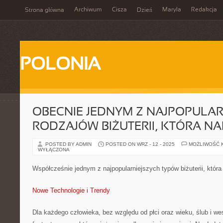
Archiwum
Cisza
Maryla
Redakcja
Strona główna
Dzień
POLONIA
OBECNIE JEDNYM Z NAJPOPULAR
RODZAJÓW BIŻUTERII, KTÓRA N
POSTED BY ADMIN
POSTED ON WRZ - 12 - 2025
MOŻLIWOŚĆ 
WYŁĄCZONA
Współcześnie jednym z najpopularniejszych typów biżuterii, która
Nowe Technologie i Trendy
Dla każdego człowieka, bez względu od płci oraz wieku, ślub i we