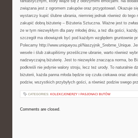
fantastycznym, który wiąże się z olbrzymimi emocjami. Na doda
związana jest z ogromem zakupów oraz przygotowań. Okazuje się
wystarczy kupić ślubne ubrania, niemniej jednak również do tego
zakupić dobrą biżuterię – Biżuteria Sztuczna. Ważne jest to zwła
że w tym niezwykłym dla pary młodej dniu, a też dla gości, każdy
szczegół ma obowiązek być pod każdym względem gruntownie pr
Polecamy http://www.uniqueyou.pl/Naszyjnik_Srebrne_Unique. Jeś
wesele i ślub zakupiliśmy prześliczne ubranie, warto również wy
nadzwyczajną biżuterię. Jest to niezwykle znacząca norma, bo Bi
podkreśli nie jedynie walory stroju, lecz też urody. To naturalnie 
biżuterii, każda panna młoda będzie się czuła ciekawa oraz atra
podziw, wszystkich przybyłych gości, a również podziw swego pr
CATEGORIES:
KOLEKCJONERZY I PASJONACI BUTÓW
Comments are closed.