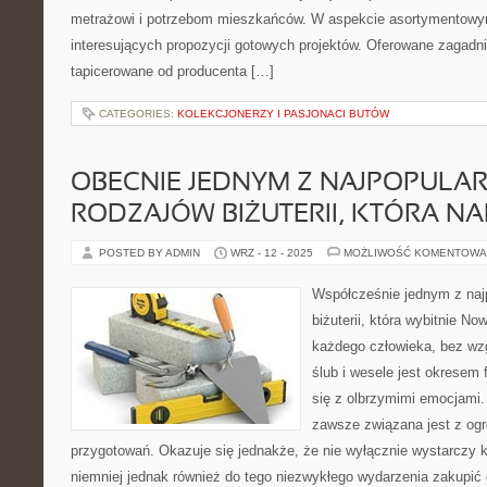
metrażowi i potrzebom mieszkańców. W aspekcie asortymentowy
interesujących propozycji gotowych projektów. Oferowane zagadni
tapicerowane od producenta […]
CATEGORIES:
KOLEKCJONERZY I PASJONACI BUTÓW
OBECNIE JEDNYM Z NAJPOPULAR
RODZAJÓW BIŻUTERII, KTÓRA N
POSTED BY ADMIN
WRZ - 12 - 2025
MOŻLIWOŚĆ KOMENTOWA
Współcześnie jednym z naj
biżuterii, która wybitnie No
każdego człowieka, bez wzg
ślub i wesele jest okresem
się z olbrzymimi emocjami.
zawsze związana jest z o
przygotowań. Okazuje się jednakże, że nie wyłącznie wystarczy k
niemniej jednak również do tego niezwykłego wydarzenia zakupić d