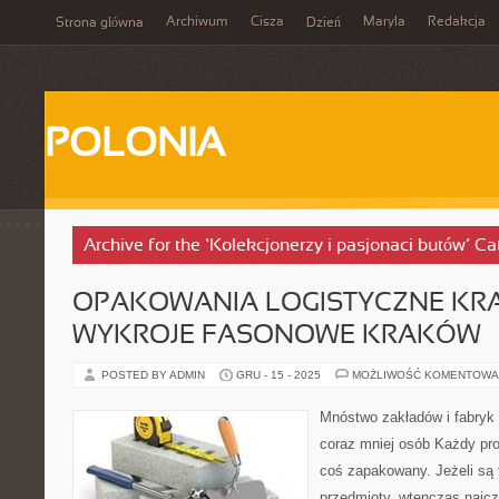
Archiwum
Cisza
Maryla
Redakcja
Strona główna
Dzień
POLONIA
Archive for the ‘Kolekcjonerzy i pasjonaci butów’ Ca
OPAKOWANIA LOGISTYCZNE KR
WYKROJE FASONOWE KRAKÓW
POSTED BY ADMIN
GRU - 15 - 2025
MOŻLIWOŚĆ KOMENTOWA
Mnóstwo zakładów i fabryk
coraz mniej osób Każdy pro
coś zapakowany. Jeżeli są
przedmioty, wtenczas najc