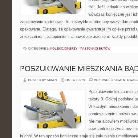
folii. Jeśli jednak ich wiel
wówczas konieczne jest ic
zapakowanie kartonowe. To niezwykle istotne aby wszystkie prod
opakowane. Dlatego, że opakowanie gwarantuje im opiekę przed
zniszczeniem, zatopieniem, a nawet zakurzeniem. Każdy produkt
CATEGORIES:
KOLEKCJONERZY I PASJONACI BUTÓW
POSZUKIWANIE MIESZKANIA BĄD
POSTED BY ADMIN
LIS - 4 - 2025
MOŻLIWOŚĆ KOMENTOWAN
Poszukiwanie lokalu mieszk
teksty 3. Odkryj podobne te
W każdym mieszkaniu i do
pomieszczenie spożytkowan
Nie ma albowiem możliwośc
powszedniego życia bez mo
kuchni. W ten sposób konieczne staje się zakupienie umeblowan