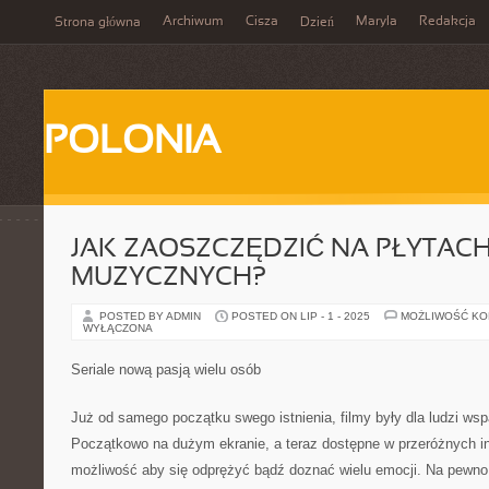
Archiwum
Cisza
Maryla
Redakcja
Strona główna
Dzień
POLONIA
JAK ZAOSZCZĘDZIĆ NA PŁYTAC
MUZYCZNYCH?
POSTED BY ADMIN
POSTED ON LIP - 1 - 2025
MOŻLIWOŚĆ K
WYŁĄCZONA
Seriale nową pasją wielu osób
Już od samego początku swego istnienia, filmy były dla ludzi wsp
Początkowo na dużym ekranie, a teraz dostępne w przeróżnych i
możliwość aby się odprężyć bądź doznać wielu emocji. Na pewno 