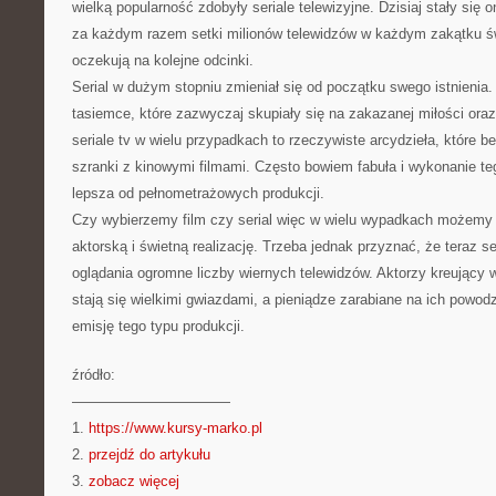
wielką popularność zdobyły seriale telewizyjne. Dzisiaj stały się o
za każdym razem setki milionów telewidzów w każdym zakątku św
oczekują na kolejne odcinki.
Serial w dużym stopniu zmieniał się od początku swego istnienia
tasiemce, które zazwyczaj skupiały się na zakazanej miłości ora
seriale tv w wielu przypadkach to rzeczywiste arcydzieła, które
szranki z kinowymi filmami. Często bowiem fabuła i wykonanie teg
lepsza od pełnometrażowych produkcji.
Czy wybierzemy film czy serial więc w wielu wypadkach możemy l
aktorską i świetną realizację. Trzeba jednak przyznać, że teraz se
oglądania ogromne liczby wiernych telewidzów. Aktorzy kreujący w
stają się wielkimi gwiazdami, a pieniądze zarabiane na ich powod
emisję tego typu produkcji.
źródło:
———————————
1.
https://www.kursy-marko.pl
2.
przejdź do artykułu
3.
zobacz więcej