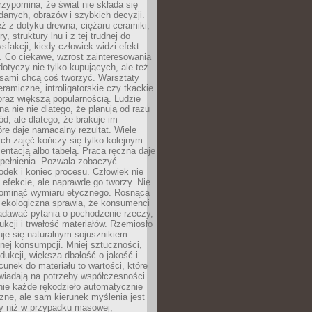
zypomina, że świat nie składa się
danych, obrazów i szybkich decyzji.
eż z dotyku drewna, ciężaru ceramiki,
, struktury lnu i z tej trudnej do
ysfakcji, kiedy człowiek widzi efekt
y. Co ciekawe, wzrost zainteresowania
otyczy nie tylko kupujących, ale też
 sami chcą coś tworzyć. Warsztaty
eramiczne, introligatorskie czy tkackie
oraz większą popularnością. Ludzie
na nie nie dlatego, że planują od razu
d, ale dlatego, że brakuje im
tóre daje namacalny rezultat. Wiele
ch zajęć kończy się tylko kolejnym
entacją albo tabelą. Praca ręczna daje
spełnienia. Pozwala zobaczyć
odek i koniec procesu. Człowiek nie
o efekcie, ale naprawdę go tworzy. Nie
ominąć wymiaru etycznego. Rosnąca
ekologiczna sprawia, że konsumenci
adawać pytania o pochodzenie rzeczy,
ukcji i trwałość materiałów. Rzemiosło
je się naturalnym sojusznikiem
nej konsumpcji. Mniej sztuczności,
dukcji, większa dbałość o jakość i
unek do materiału to wartości, które
wiadają na potrzeby współczesności.
nie każde rękodzieło automatycznie
czne, ale sam kierunek myślenia jest
ny niż w przypadku masowej,