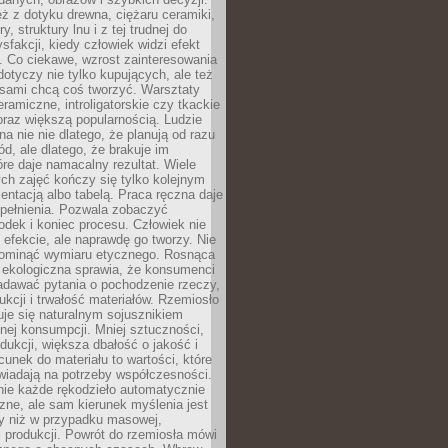
eż z dotyku drewna, ciężaru ceramiki,
, struktury lnu i z tej trudnej do
ysfakcji, kiedy człowiek widzi efekt
y. Co ciekawe, wzrost zainteresowania
otyczy nie tylko kupujących, ale też
 sami chcą coś tworzyć. Warsztaty
eramiczne, introligatorskie czy tkackie
oraz większą popularnością. Ludzie
na nie nie dlatego, że planują od razu
d, ale dlatego, że brakuje im
tóre daje namacalny rezultat. Wiele
ch zajęć kończy się tylko kolejnym
entacją albo tabelą. Praca ręczna daje
spełnienia. Pozwala zobaczyć
odek i koniec procesu. Człowiek nie
o efekcie, ale naprawdę go tworzy. Nie
ominąć wymiaru etycznego. Rosnąca
ekologiczna sprawia, że konsumenci
adawać pytania o pochodzenie rzeczy,
ukcji i trwałość materiałów. Rzemiosło
je się naturalnym sojusznikiem
nej konsumpcji. Mniej sztuczności,
dukcji, większa dbałość o jakość i
unek do materiału to wartości, które
wiadają na potrzeby współczesności.
nie każde rękodzieło automatycznie
czne, ale sam kierunek myślenia jest
ny niż w przypadku masowej,
 produkcji. Powrót do rzemiosła mówi