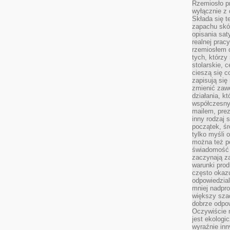
Rzemiosło pr
wyłącznie z 
Składa się t
zapachu skóry
opisania sat
realnej prac
rzemiosłem d
tych, którzy
stolarskie, c
cieszą się c
zapisują się 
zmienić zawó
działania, k
współczesny
mailem, prez
inny rodzaj 
początek, śr
tylko myśli 
można też p
świadomość 
zaczynają z
warunki prod
często okazu
odpowiedzial
mniej nadpro
większy szac
dobrze odpo
Oczywiście 
jest ekologi
wyraźnie in