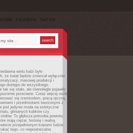
SCRIBE
FACEBOOK
TWITTER
iedawna wielu ludzi było
, że świat będzie zmierzał wyłącznie
omatyzacji, masowej produkcji i
ego dostępu do wszystkiego.
 tak się stało, ale równolegle pojawiło
 pozornie przeciwne. Coraz więcej osób
resować się rzemiosłem, pracą ręczną,
owniami i przedmiotami tworzonymi z
e jest jedynie moda na estetyczne
ztatu, glinianych kubków czy
stołów. To głębsza potrzeba powrotu
óre mają ciężar, historię i realną
wiecie przepełnionym kopiami ludzie
ukać tego, co niepowtarzalne.