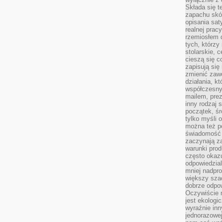
Składa się t
zapachu skóry
opisania sat
realnej prac
rzemiosłem d
tych, którzy
stolarskie, c
cieszą się c
zapisują się 
zmienić zawó
działania, k
współczesny
mailem, prez
inny rodzaj 
początek, śr
tylko myśli 
można też p
świadomość 
zaczynają z
warunki prod
często okazu
odpowiedzial
mniej nadpro
większy szac
dobrze odpo
Oczywiście 
jest ekologi
wyraźnie in
jednorazowej