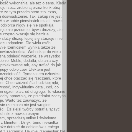
jakość wykonania, ale też o sens. Kiedy
uje rzecz zrobioną przez konkretną
że za tym przedmiotem stoi czas,
i doświadczenie. Taki zakup nie jest
a w sobie pierwiastek relacji, nawet
i odbiorca nigdy się nie spotkają.
ręcznie przedmiot bywa droższy, ale
e często okazuje się bardziej
 służy dłużej, lepiej się starzeje i nie
 razu odpadem. Dla wielu osób
anie rzemiosłem wynika także ze
owtarzalnością. Wchodząc do wielu
żna odnieść wrażenie, że wszystko
bnie. Meble, dodatki, ubrania czy
projektowane tak, aby trafiać do jak
grupy odbiorców. Efektem jest
przeciętność. Tymczasem człowiek
ej chce otaczać się rzeczami, które
er. Chce widzieć ślad ludzkiej ręki,
wność, indywidualny detal, coś, co
en egzemplarz od drugiego. To właśnie
cechy sprawiają, że przedmiot zaczyna
je. Warto też zauważyć, że
się rzemiosło nie jest wrogiem
i. Dzisiejsi twórcy potrafią łączyć
techniki z nowoczesnym
em, sprzedażą online i świadomą
z klientem. Dzięki temu niewielka
oże dotrzeć do odbiorców z całego
et z zagranicy. Dawniej rzemieślnik był