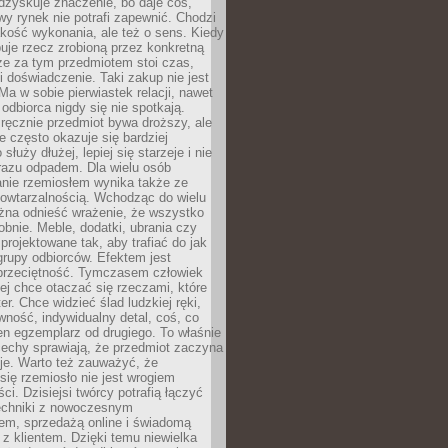
dzyskuje znaczenie, bo daje coś,
y rynek nie potrafi zapewnić. Chodzi
jakość wykonania, ale też o sens. Kiedy
uje rzecz zrobioną przez konkretną
że za tym przedmiotem stoi czas,
i doświadczenie. Taki zakup nie jest
a w sobie pierwiastek relacji, nawet
i odbiorca nigdy się nie spotkają.
ręcznie przedmiot bywa droższy, ale
e często okazuje się bardziej
 służy dłużej, lepiej się starzeje i nie
 razu odpadem. Dla wielu osób
anie rzemiosłem wynika także ze
owtarzalnością. Wchodząc do wielu
żna odnieść wrażenie, że wszystko
bnie. Meble, dodatki, ubrania czy
projektowane tak, aby trafiać do jak
grupy odbiorców. Efektem jest
przeciętność. Tymczasem człowiek
ej chce otaczać się rzeczami, które
er. Chce widzieć ślad ludzkiej ręki,
wność, indywidualny detal, coś, co
en egzemplarz od drugiego. To właśnie
cechy sprawiają, że przedmiot zaczyna
je. Warto też zauważyć, że
się rzemiosło nie jest wrogiem
i. Dzisiejsi twórcy potrafią łączyć
techniki z nowoczesnym
em, sprzedażą online i świadomą
z klientem. Dzięki temu niewielka