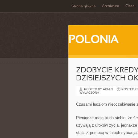
Archiwum
Cisza
Strona główna
POLONIA
ZDOBYCIE KRED
DZISIEJSZYCH O
POSTED BY ADMIN
POSTED ON 
WYŁĄCZONA
Czasami ludziom nieoczekiwanie z
Pieniądze mają to do siebie, że ś
używają z uroków życia, jednakże 
stać. Z pomocą w takich sytuacjac