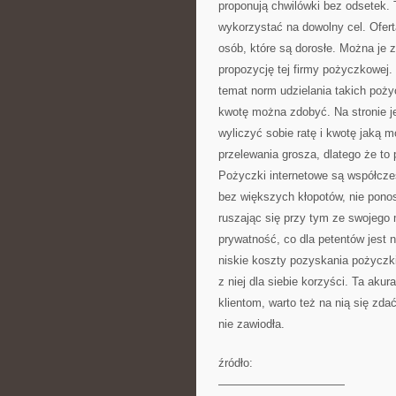
proponują chwilówki bez odsetek.
wykorzystać na dowolny cel. Ofert
osób, które są dorosłe. Można je z
propozycję tej firmy pożyczkowej.
temat norm udzielania takich poży
kwotę można zdobyć. Na stronie je
wyliczyć sobie ratę i kwotę jaką
przelewania grosza, dlatego że to
Pożyczki internetowe są współcze
bez większych kłopotów, nie pono
ruszając się przy tym ze swojego
prywatność, co dla petentów jest 
niskie koszty pozyskania pożyczki
z niej dla siebie korzyści. Ta ak
klientom, warto też na nią się zd
nie zawiodła.
źródło:
———————————