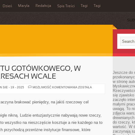
Maryla
Redakcja
Tagi
Tagi
Dzień
Spis Treści
SUB
YTU GOTÓWKOWEGO, W
Jeszcze do n
KRESACH WCALE
przekonanych
w stronę aut
błyskawiczn
ZDOBYCIE
SIE - 19 - 2025
MOŻLIWOŚĆ KOMENTOWANIA
ZOSTAŁA
Rzeczywiście
KREDYTU
GOTÓWKOWEGO,
się zjawisko
W
zaczęło inte
DZISIEJSZYCH
aczyna brakować pieniędzy, na jakiś rzeczowy cel
OKRESACH
małymi prac
WCALE
uwagą. To ni
zdjęcia wars
migle nikną. Ludzie entuzjastycznie nabywają nowe rzeczy,
drewnianych 
do rzeczy, kt
to wszystko na nieszczęście kosztuje a nie każdego na to
wartość. W ś
h przychodzą przeróżne instytucje finansowe, które
zaczynają sz