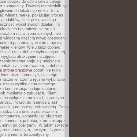
oże dotrzeć do odbiorców z całego
et z zagranicy. Dawniej rzemieślnik był
głównie do lokalnego rynku. Teraz
ć własną markę, pokazując proces
produktów, dzieląc się wiedzą i
eczność wokół swoich działań. To
ękodzieło i rzemiosło nie są już
światem dla wtajemniczonych, ale
ej widoczną częścią nowej gospodarki.
dku tej przemiany ważne staje się
anie klientów. Wielu ludzi dopiero
óżniać rzecz dobrze wykonaną od tej,
e wygląda atrakcyjnie na zdjęciu.
aśnie internet staje się miejscem
ontaktu z takim światem, a dobrze
na
strona branżowa
potrafi nie tylko
 lecz także tłumaczyć, dlaczego
 znaczenie, czemu ręczne wykonanie
i z czego wynika cena gotowego
ka komunikacja buduje zaufanie i
ób myślenia o zakupach. Klient
trzeć wyłącznie na koszt, a zaczyna
artość. Powrót do rzemiosła jest
wiedzią na przesyt cyfrowością. Coraz
spędza całe dnie przed ekranem,
komputerze, komunikując się przez
 i konsumując treści, które znikają z
a minut po obejrzeniu. W takim świecie
ymś materialnym, trwałym i fizycznie
e się niemal terapeutyczny.