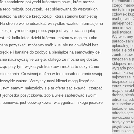
Rzemiosło o
 To zasadniczo pożyczki krótkoterminowe, które można
czego masow
a tego rodzaju pożyczek, jest skierowana do wszystkich
nie tylko o 
człowiek kup
naleźć na stronce kredyt-24.pl, która stanowi kompletną
osobę, wie, 
umiejętność 
 Na stronie wolno odszukać wszystkie ważkie informacje na
anonimowy. M
czek, o tym do kogo propozycja jest wycelowana i jaką
jeśli twórca 
Wytworzony 
st też kalkulator, dzięki któremu można w mgnieniu oka
paradoksalni
 można pozyskać. mnóstwo osób kusi się na chwilówki bez
opłacalny, bo
staje się od
 prędkie i banalne do zdobycia pieniądze na samowolny cel.
zainteresow
zmęczenia p
śnie nadzwyczajnie wzięte, dlatego że można się dostać
sklepów, mo
sząc przy tym większych kosztów i można to uczynić nie
wygląda podo
ceramika są 
 mieszkania. Co więcej można w ten sposób ochronić swoją
najszerszej 
niezwykle ważne. Wszyscy nowi klienci mogą liczyć na
bezpieczna 
coraz części
, tym samym należałoby się tą ofertą zaciekawić i czerpać
mają charakt
drobną nieró
urat jednostka pożyczkowa, zdoła wiele zaoferować swoim
odróżnia jed
ać, ponieważ jest obowiązkowa i wiarygodna i nikogo jeszcze
te subtelne 
budzić emoc
odradzające 
nowoczesnośc
tradycyjne 
projektowani
komunikacją 