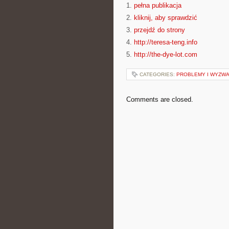
1.
pełna publikacja
2.
kliknij, aby sprawdzić
3.
przejdź do strony
4.
http://teresa-teng.info
5.
http://the-dye-lot.com
CATEGORIES:
PROBLEMY I WYZWA
Comments are closed.