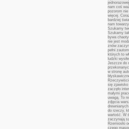
jednorazowej
nam coś wa
pozorom nie 
więcej. Cora
bardziej św
nam towarzys
Szukamy twó
Szukamy tak
bywa chaoty
nie jest mod
znów zaczyna
pełni zauto
których to w
ludzki wysił
Jeszcze do n
przekonanych
w stronę aut
błyskawiczn
Rzeczywiście
się zjawisko
zaczęło inte
małymi prac
uwagą. To ni
zdjęcia wars
drewnianych 
do rzeczy, kt
wartość. W ś
zaczynają sz
Rzemiosło o
czego masow