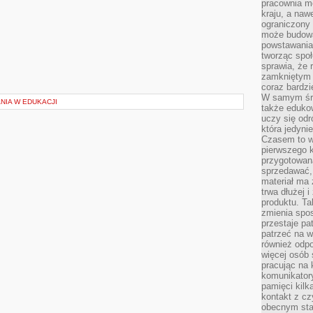
pracownia m
kraju, a naw
ograniczony 
może budowa
powstawania 
tworząc społ
sprawia, że r
zamkniętym 
coraz bardzi
W samym śro
NIA W EDUKACJI
także edukow
uczy się odr
która jedyni
Czasem to wł
pierwszego k
przygotowa
sprzedawać,
materiał ma
trwa dłużej 
produktu. Ta
zmienia spos
przestaje pa
patrzeć na w
również odpo
więcej osób 
pracując na 
komunikatory
pamięci kilk
kontakt z cz
obecnym staj