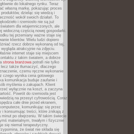
głównie do lokalnego rynku. Teraz
ć własną markę, pokazując proces
produktów, dzieląc się wiedzą i
eczność wokół swoich działań. To
ękodzieło i rzemiosło nie są już
światem dla wtajemniczonych, ale
ej widoczną częścią nowej gospodarki.
dku tej przemiany ważne staje się
anie klientów. Wielu ludzi dopiero
óżniać rzecz dobrze wykonaną od tej,
e wygląda atrakcyjnie na zdjęciu.
aśnie internet staje się miejscem
ontaktu z takim światem, a dobrze
na
strona branżowa
potrafi nie tylko
 lecz także tłumaczyć, dlaczego
 znaczenie, czemu ręczne wykonanie
i z czego wynika cena gotowego
ka komunikacja buduje zaufanie i
ób myślenia o zakupach. Klient
trzeć wyłącznie na koszt, a zaczyna
artość. Powrót do rzemiosła jest
wiedzią na przesyt cyfrowością. Coraz
spędza całe dnie przed ekranem,
komputerze, komunikując się przez
 i konsumując treści, które znikają z
a minut po obejrzeniu. W takim świecie
ymś materialnym, trwałym i fizycznie
e się niemal terapeutyczny.
zypomina, że świat nie składa się
danych, obrazów i szybkich decyzji.