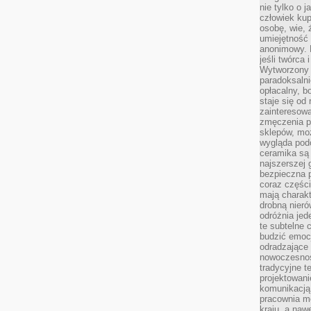
nie tylko o 
człowiek kup
osobę, wie, 
umiejętność 
anonimowy. M
jeśli twórca 
Wytworzony 
paradoksalni
opłacalny, bo
staje się od
zainteresow
zmęczenia p
sklepów, mo
wygląda podo
ceramika są 
najszerszej 
bezpieczna 
coraz części
mają charakt
drobną nieró
odróżnia jed
te subtelne 
budzić emoc
odradzające 
nowoczesnośc
tradycyjne 
projektowani
komunikacją 
pracownia m
kraju, a naw