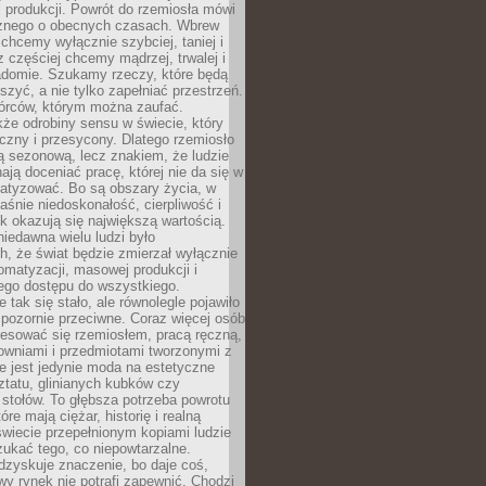
 produkcji. Powrót do rzemiosła mówi
żnego o obecnych czasach. Wbrew
chcemy wyłącznie szybciej, taniej i
z częściej chcemy mądrzej, trwalej i
iadomie. Szukamy rzeczy, które będą
zyć, a nie tylko zapełniać przestrzeń.
rców, którym można zaufać.
że odrobiny sensu w świecie, który
czny i przesycony. Dlatego rzemiosło
ą sezonową, lecz znakiem, że ludzie
ją doceniać pracę, której nie da się w
matyzować. Bo są obszary życia, w
łaśnie niedoskonałość, cierpliwość i
ek okazują się największą wartością.
iedawna wielu ludzi było
, że świat będzie zmierzał wyłącznie
omatyzacji, masowej produkcji i
ego dostępu do wszystkiego.
 tak się stało, ale równolegle pojawiło
 pozornie przeciwne. Coraz więcej osób
resować się rzemiosłem, pracą ręczną,
owniami i przedmiotami tworzonymi z
e jest jedynie moda na estetyczne
ztatu, glinianych kubków czy
stołów. To głębsza potrzeba powrotu
óre mają ciężar, historię i realną
wiecie przepełnionym kopiami ludzie
ukać tego, co niepowtarzalne.
dzyskuje znaczenie, bo daje coś,
y rynek nie potrafi zapewnić. Chodzi