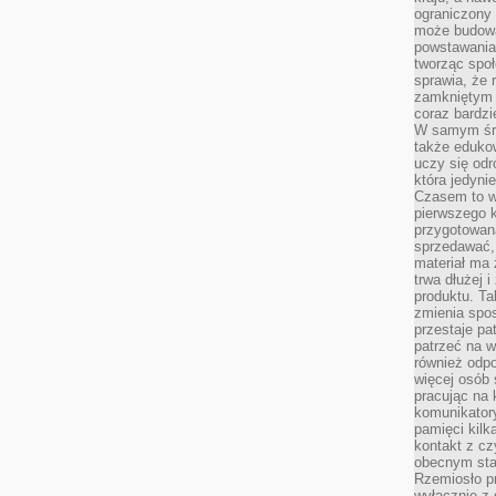
ograniczony 
może budowa
powstawania 
tworząc społ
sprawia, że r
zamkniętym 
coraz bardzi
W samym śro
także edukow
uczy się odr
która jedyni
Czasem to wł
pierwszego k
przygotowa
sprzedawać,
materiał ma
trwa dłużej 
produktu. Ta
zmienia spos
przestaje pa
patrzeć na w
również odpo
więcej osób 
pracując na 
komunikatory
pamięci kilk
kontakt z cz
obecnym staj
Rzemiosło pr
wyłącznie z 