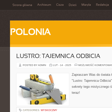
Archiwum
Cisza
Maryla
Redakcja
Strona główna
Dzień
POLONIA
LUSTRO: TAJEMNICA ODBICIA
POSTED BY ADMIN
LUT - 14 - 2025
MOŻLIWOŚĆ KOMENTOWA
Zapraszam Was do świata ta
"Lustro: Tajemnica Odbicia"
sekrety tego mistycznego ś
teraz!
CATEGORIES:
WYSKOCZMY