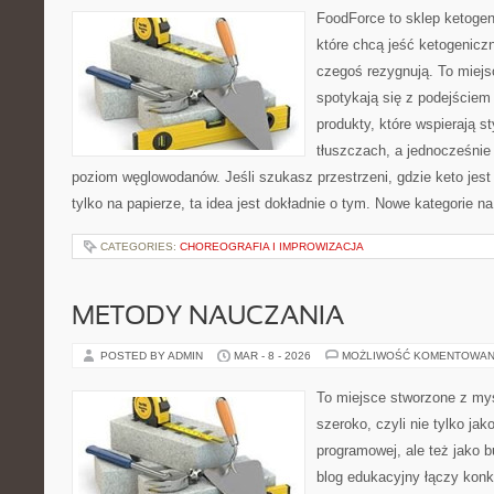
FoodForce to sklep ketogen
które chcą jeść ketogeniczn
czegoś rezygnują. To miej
spotykają się z podejściem
produkty, które wspierają st
tłuszczach, a jednocześnie
poziom węglowodanów. Jeśli szukasz przestrzeni, gdzie keto jest 
tylko na papierze, ta idea jest dokładnie o tym. Nowe kategorie na
CATEGORIES:
CHOREOGRAFIA I IMPROWIZACJA
METODY NAUCZANIA
POSTED BY ADMIN
MAR - 8 - 2026
MOŻLIWOŚĆ KOMENTOWAN
To miejsce stworzone z myś
szeroko, czyli nie tylko jak
programowej, ale też jako 
blog edukacyjny łączy konk