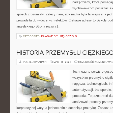
narzędziami, które pomagaj
wychowawcom poruszać się
sposób zrozumiały. Zależy nam, aby nauka była łatwiejsza, a jed
prowadziła do widocznych efektów. Ciekawe adresy to Szkoły po
angielskiego Strona rozwija […]
CATEGORIES:
KAWOWE DIY I RĘKODZIEŁO
HISTORIA PRZEMYSŁU CIĘŻKIEG
POSTED BY ADMIN
MAR - 8 - 2026
MOŻLIWOŚĆ KOMENTOWAN
Techneau to serwis o gospo
wszystkim przemyśle ciężki
napędza: technologiach, inf
automatyzacji, transporcie
procesów. To przestrzeń dl
analizować procesy przemy
korporacyjnej waty, a jednocześnie doceniają praktykę. Zobacz k