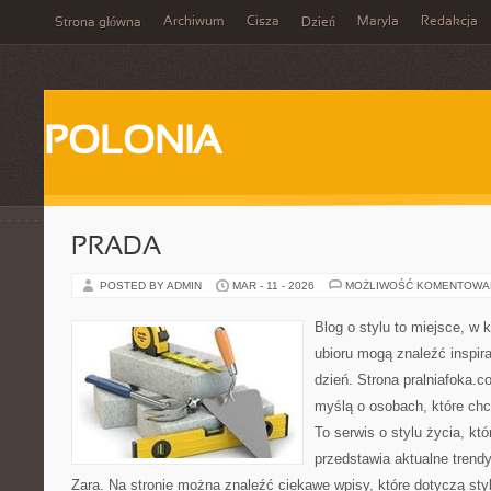
Archiwum
Cisza
Maryla
Redakcja
Strona główna
Dzień
POLONIA
PRADA
POSTED BY ADMIN
MAR - 11 - 2026
MOŻLIWOŚĆ KOMENTOWA
Blog o stylu to miejsce, w 
ubioru mogą znaleźć inspir
dzień. Strona pralniafoka.c
myślą o osobach, które ch
To serwis o stylu życia, kt
przedstawia aktualne trend
Zara. Na stronie można znaleźć ciekawe wpisy, które dotyczą styl