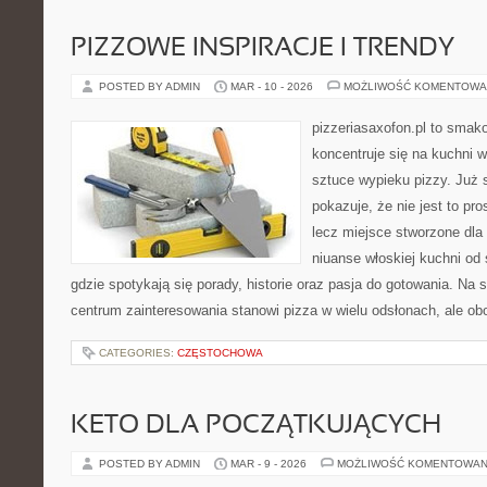
PIZZOWE INSPIRACJE I TRENDY
POSTED BY ADMIN
MAR - 10 - 2026
MOŻLIWOŚĆ KOMENTOWA
pizzeriasaxofon.pl to smakow
koncentruje się na kuchni w
sztuce wypieku pizzy. Już 
pokazuje, że nie jest to pro
lecz miejsce stworzone dla
niuanse włoskiej kuchni od s
gdzie spotykają się porady, historie oraz pasja do gotowania. Na 
centrum zainteresowania stanowi pizza w wielu odsłonach, ale obo
CATEGORIES:
CZĘSTOCHOWA
KETO DLA POCZĄTKUJĄCYCH
POSTED BY ADMIN
MAR - 9 - 2026
MOŻLIWOŚĆ KOMENTOWAN