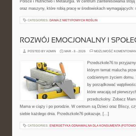
Polsce i Hutnictwo i Metalurgia. W centrum zainteresowania stoją
oraz maszyny, które robią pracę w środowiskach wymagających: 
CATEGORIES:
DANIA Z NIETYPOWYCH ROŚLIN
ROZWÓJ EMOCJONALNY I SPOŁE
POSTED BY ADMIN
MAR - 6 - 2026
MOŻLIWOŚĆ KOMENTOWAN
Przedszkole76 to przyjazny
którym temat malucha przen
codziennym życiem domu. T
by porządkować wątpliwośc
które wracają od pierwszyc
przedszkolny. Zobacz Mama 
Mama w ciąży i po porodzie. W centrum są Dzieci oraz Bliscy, czy
siebie każdego dnia. Przedszkole76 pokazuje, […]
CATEGORIES:
ENERGETYKA ODNAWIALNA DLA KONSUMENTA (FOTOWOL