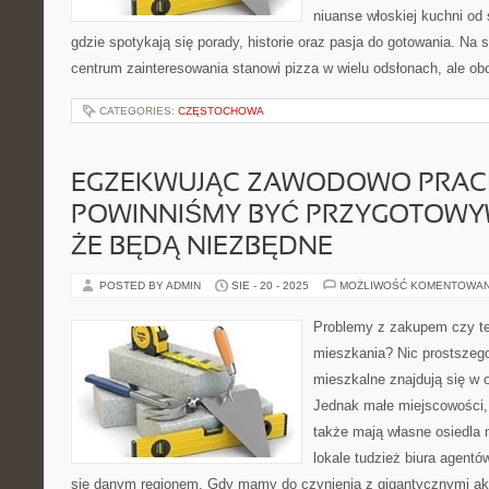
niuanse włoskiej kuchni od s
gdzie spotykają się porady, historie oraz pasja do gotowania. Na 
centrum zainteresowania stanowi pizza w wielu odsłonach, ale obo
CATEGORIES:
CZĘSTOCHOWA
EGZEKWUJĄC ZAWODOWO PRACĘ
POWINNIŚMY BYĆ PRZYGOTOWYW
ŻE BĘDĄ NIEZBĘDNE
POSTED BY ADMIN
SIE - 20 - 2025
MOŻLIWOŚĆ KOMENTOWA
Problemy z zakupem czy te
mieszkania? Nic prostszeg
mieszkalne znajdują się w 
Jednak małe miejscowości, 
także mają własne osiedla 
lokale tudzież biura agentó
się danym regionem. Gdy mamy do czynienia z gigantycznymi a