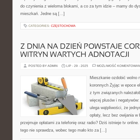
do czynienia z wieloma blokami, a co za tym idzie – mamy do dys
mieszkań. Jedne są […]
CATEGORIES:
CZĘSTOCHOWA
Z DNIA NA DZIEŃ POWSTAJE COR
WITRYN WARTYCH ADNOTACJI
POSTED BY ADMIN
LIP - 29 - 2025
MOŻLIWOŚĆ KOMENTOWAN
Mieszkanie ozdobić wolno 
koronnych Żyjąc w epoce el
z tym związanych należało
więcej plusów i negatywów: 
ulega wątpliwości, że jedn
opłaty, lecz bez owijania w
przejmuje opłatami za telefonię oraz radio? Dziś istnieje tv online
tego nie sprawdza, wobec tego mało kto za […]