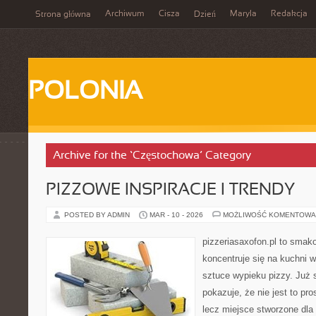
Archiwum
Cisza
Maryla
Redakcja
Strona główna
Dzień
POLONIA
Archive for the ‘Częstochowa’ Category
PIZZOWE INSPIRACJE I TRENDY
POSTED BY ADMIN
MAR - 10 - 2026
MOŻLIWOŚĆ KOMENTOWA
pizzeriasaxofon.pl to smakow
koncentruje się na kuchni w
sztuce wypieku pizzy. Już 
pokazuje, że nie jest to pro
lecz miejsce stworzone dla