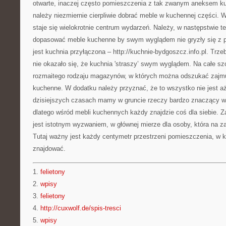
otwarte, inaczej często pomieszczenia z tak zwanym aneksem 
należy niezmiernie cierpliwie dobrać meble w kuchennej części. 
staje się wielokrotnie centrum wydarzeń. Należy, w następstwie t
dopasować meble kuchenne by swym wyglądem nie gryzły się z 
jest kuchnia przyłączona – http://kuchnie-bydgoszcz.info.pl. Trze
nie okazało się, że kuchnia 'straszy’ swym wyglądem. Na całe sz
rozmaitego rodzaju magazynów, w których można odszukać zajm
kuchenne. W dodatku należy przyznać, że to wszystko nie jest aż
dzisiejszych czasach mamy w gruncie rzeczy bardzo znaczący w
dlatego wśród mebli kuchennych każdy znajdzie coś dla siebie.
jest istotnym wyzwaniem, w głównej mierze dla osoby, która na z
Tutaj ważny jest każdy centymetr przestrzeni pomieszczenia, w k
znajdować.
1.
felietony
2.
wpisy
3.
felietony
4.
http://cuxwolf.de/spis-tresci
5.
wpisy