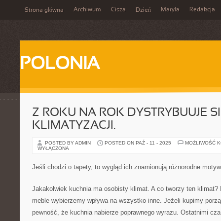
Archiwum
Cisza
Maryla
Redakcja
Strona główna
Dzień
POLONIA
Z ROKU NA ROK DYSTRYBUUJE S
KLIMATYZACJI.
POSTED BY ADMIN
POSTED ON PAŹ - 11 - 2025
MOŻLIWOŚĆ 
WYŁĄCZONA
Jeśli chodzi o tapety, to wygląd ich znamionują różnorodne moty
Jakakolwiek kuchnia ma osobisty klimat. A co tworzy ten klimat? 
meble wybierzemy wpływa na wszystko inne. Jeżeli kupimy porz
pewność, że kuchnia nabierze poprawnego wyrazu. Ostatnimi czas