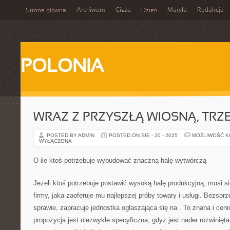
Archiwum
Cisza
Maryla
Redakcja
Strona główna
Dzień
POLONIA
WRAZ Z PRZYSZŁĄ WIOSNĄ, TRZ
POSTED BY ADMIN
POSTED ON SIE - 20 - 2025
MOŻLIWOŚĆ 
WYŁĄCZONA
O ile ktoś potrzebuje wybudować znaczną halę wytwórczą
Jeżeli ktoś potrzebuje postawić wysoką halę produkcyjną, musi si
firmy, jaka zaoferuje mu najlepszej próby towary i usługi. Bezspr
sprawie, zapracuje jednostka ogłaszająca się na
. To znana i ceni
propozycja jest niezwykle specyficzna, gdyż jest nader rozwinięt