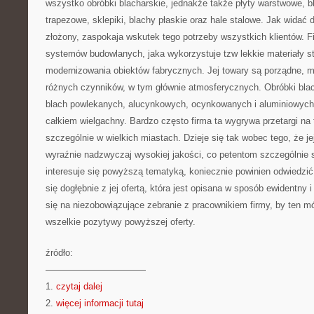
wszystko obróbki blacharskie, jednakże także płyty warstwowe, 
trapezowe, sklepiki, blachy płaskie oraz hale stalowe. Jak widać 
złożony, zaspokaja wskutek tego potrzeby wszystkich klientów. F
systemów budowlanych, jaka wykorzystuje tzw lekkie materiały s
modernizowania obiektów fabrycznych. Jej towary są porządne, m
różnych czynników, w tym głównie atmosferycznych. Obróbki blac
blach powlekanych, alucynkowych, ocynkowanych i aluminiowych, j
całkiem wielgachny. Bardzo często firma ta wygrywa przetargi na 
szczególnie w wielkich miastach. Dzieje się tak wobec tego, że jej
wyraźnie nadzwyczaj wysokiej jakości, co petentom szczególnie s
interesuje się powyższą tematyką, koniecznie powinien odwiedzić 
się dogłębnie z jej ofertą, która jest opisana w sposób ewidentny
się na niezobowiązujące zebranie z pracownikiem firmy, by ten m
wszelkie pozytywy powyższej oferty.
źródło:
———————————
1.
czytaj dalej
2.
więcej informacji tutaj