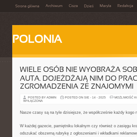
Archiwum
Cisza
Maryla
Redakcja
Strona główna
Dzień
POLONIA
WIELE OSÓB NIE WYOBRAŻA SOBI
AUTA. DOJEŻDŻAJĄ NIM DO PRAC
ZGROMADZENIA ZE ZNAJOMYMI
POSTED BY ADMIN
POSTED ON SIE - 14 - 2025
MOŻLIWOŚĆ 
WYŁĄCZONA
Nasze czasy są na tyle dzisiejsze, że współcześnie każdy kogo n
W każdej gazecie, pamiętniku lokalnym czy również o zasięgu kr
odszukać obszerną rubrykę z ogłoszeniami i wkładkami reklamowy