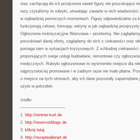
oraz zachęcają do ich przejrzenia nawet figury nie poszukujące ni
razy czytaliśmy te rubryki, utrwalając zawarte w nich wiadomości 
w najbardziej pomocnych momentach. Figury odpowiedzialne za k
funkcjonują celowo, formując witryny w jak najbardziej przejrzyst
Ogłoszenia motoryzacyjne Warszawa – przetestuj. Nie zaglądamy 
poszukiwań danej oferty, zaglądamy do nich z ciekawości oraz wł
pomaga nam w sytuacjach kryzysowych. Z schludnej ciekawości
proponujących swoje usługi budowlane, remontowe czy ogłoszeni
medycznych. Rubryki ogłoszeniowe to wyśmienite miejsce dla r
najprzyzwoiciej promowane i w żadnym razie nie mało płatne. Prz
o miejsce na tych stronach, aby ich dane pozostały zapamiętane
użyte w potrzebie.
źródło:
———————————
1.
http://rentner-kurt.de
2.
http://reservoirblogs.de
3.
kliknij tutaj
4.
http://rezepteallerart.de