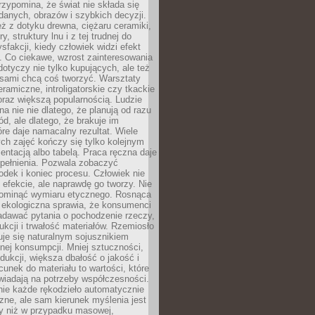
zypomina, że świat nie składa się
danych, obrazów i szybkich decyzji.
eż z dotyku drewna, ciężaru ceramiki,
, struktury lnu i z tej trudnej do
ysfakcji, kiedy człowiek widzi efekt
y. Co ciekawe, wzrost zainteresowania
otyczy nie tylko kupujących, ale też
 sami chcą coś tworzyć. Warsztaty
eramiczne, introligatorskie czy tkackie
oraz większą popularnością. Ludzie
na nie nie dlatego, że planują od razu
d, ale dlatego, że brakuje im
tóre daje namacalny rezultat. Wiele
ch zajęć kończy się tylko kolejnym
entacją albo tabelą. Praca ręczna daje
spełnienia. Pozwala zobaczyć
odek i koniec procesu. Człowiek nie
o efekcie, ale naprawdę go tworzy. Nie
ominąć wymiaru etycznego. Rosnąca
ekologiczna sprawia, że konsumenci
adawać pytania o pochodzenie rzeczy,
ukcji i trwałość materiałów. Rzemiosło
je się naturalnym sojusznikiem
nej konsumpcji. Mniej sztuczności,
dukcji, większa dbałość o jakość i
unek do materiału to wartości, które
wiadają na potrzeby współczesności.
nie każde rękodzieło automatycznie
czne, ale sam kierunek myślenia jest
ny niż w przypadku masowej,