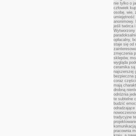
nie tylko o 
człowiek kup
osobę, wie, 
umiejętność 
anonimowy. M
jeśli twórca 
Wytworzony 
paradoksalni
opłacalny, bo
staje się od
zainteresow
zmęczenia p
sklepów, mo
wygląda podo
ceramika są 
najszerszej 
bezpieczna 
coraz części
mają charakt
drobną nieró
odróżnia jed
te subtelne 
budzić emoc
odradzające 
nowoczesnośc
tradycyjne 
projektowani
komunikacją 
pracownia m
kraju, a naw