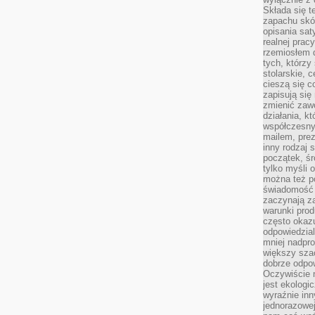
Składa się t
zapachu skóry
opisania sat
realnej prac
rzemiosłem d
tych, którzy
stolarskie, c
cieszą się c
zapisują się 
zmienić zawó
działania, k
współczesny
mailem, prez
inny rodzaj 
początek, śr
tylko myśli 
można też p
świadomość 
zaczynają z
warunki prod
często okazu
odpowiedzial
mniej nadpro
większy szac
dobrze odpo
Oczywiście 
jest ekologi
wyraźnie in
jednorazowej