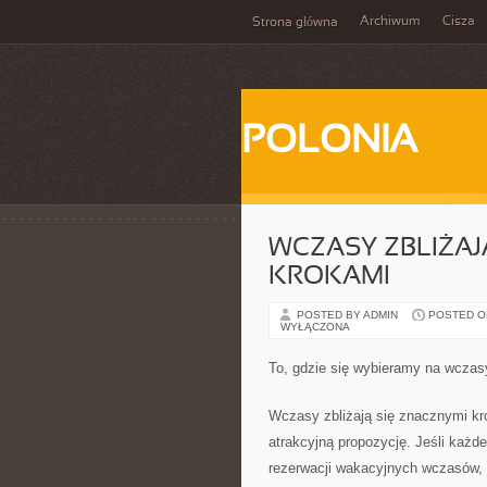
Archiwum
Cisza
Strona główna
POLONIA
WCZASY ZBLIŻAJ
KROKAMI
POSTED BY ADMIN
POSTED ON
WYŁĄCZONA
To, gdzie się wybieramy na wczas
Wczasy zbliżają się znacznymi kr
atrakcyjną propozycję. Jeśli każ
rezerwacji wakacyjnych wczasów,