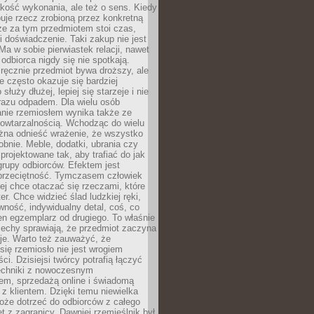
jakość wykonania, ale też o sens. Kiedy
uje rzecz zrobioną przez konkretną
że za tym przedmiotem stoi czas,
i doświadczenie. Taki zakup nie jest
a w sobie pierwiastek relacji, nawet
i odbiorca nigdy się nie spotkają.
ręcznie przedmiot bywa droższy, ale
e często okazuje się bardziej
 służy dłużej, lepiej się starzeje i nie
 razu odpadem. Dla wielu osób
anie rzemiosłem wynika także ze
owtarzalnością. Wchodząc do wielu
żna odnieść wrażenie, że wszystko
bnie. Meble, dodatki, ubrania czy
projektowane tak, aby trafiać do jak
grupy odbiorców. Efektem jest
przeciętność. Tymczasem człowiek
ej chce otaczać się rzeczami, które
er. Chce widzieć ślad ludzkiej ręki,
wność, indywidualny detal, coś, co
en egzemplarz od drugiego. To właśnie
cechy sprawiają, że przedmiot zaczyna
je. Warto też zauważyć, że
się rzemiosło nie jest wrogiem
i. Dzisiejsi twórcy potrafią łączyć
techniki z nowoczesnym
em, sprzedażą online i świadomą
z klientem. Dzięki temu niewielka
oże dotrzeć do odbiorców z całego
et z zagranicy. Dawniej rzemieślnik był