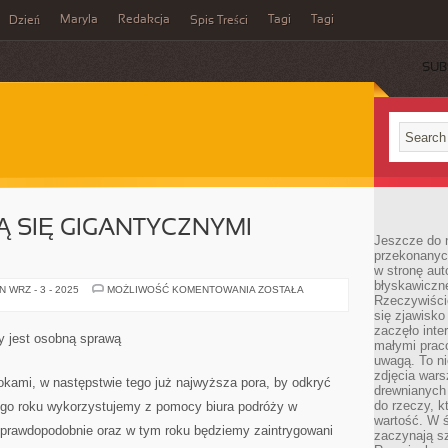
Maryla
Redakcja
Tagi
Tagi
Dzień
Spis Treści
SUB
Ą SIĘ GIGANTYCZNYMI
Jeszcze do n
przekonanych
w stronę aut
błyskawiczn
WCZASY
 WRZ - 3 - 2025
MOŻLIWOŚĆ KOMENTOWANIA
ZOSTAŁA
Rzeczywiście
ZBLIŻAJĄ
SIĘ
się zjawisko
GIGANTYCZNYMI
zaczęło inte
KROKAMI
y jest osobną sprawą
małymi prac
uwagą. To ni
zdjęcia wars
okami, w następstwie tego już najwyższa pora, by odkryć
drewnianych 
do rzeczy, kt
dego roku wykorzystujemy z pomocy biura podróży w
wartość. W ś
 prawdopodobnie oraz w tym roku będziemy zaintrygowani
zaczynają sz