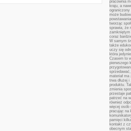
pracownia m
kraju, a naw
ograniczony 
może budowa
powstawania 
tworząc społ
sprawia, że r
zamkniętym 
coraz bardzi
W samym śro
także edukow
uczy się odr
która jedyni
Czasem to wł
pierwszego k
przygotowa
sprzedawać,
materiał ma
trwa dłużej 
produktu. Ta
zmienia spos
przestaje pa
patrzeć na w
również odpo
więcej osób 
pracując na 
komunikatory
pamięci kilk
kontakt z cz
obecnym staj