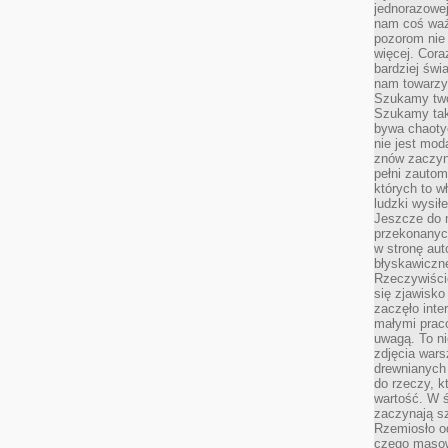
jednorazowej
nam coś wa
pozorom nie 
więcej. Cora
bardziej św
nam towarzys
Szukamy twó
Szukamy tak
bywa chaoty
nie jest mod
znów zaczyna
pełni zauto
których to w
ludzki wysił
Jeszcze do n
przekonanych
w stronę aut
błyskawiczn
Rzeczywiście
się zjawisko
zaczęło inte
małymi prac
uwagą. To ni
zdjęcia wars
drewnianych 
do rzeczy, kt
wartość. W ś
zaczynają sz
Rzemiosło o
czego masow