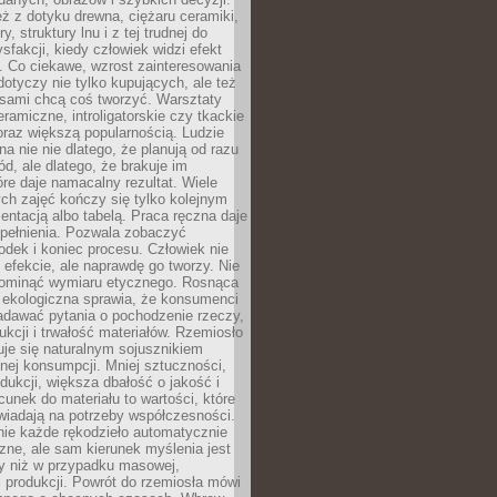
eż z dotyku drewna, ciężaru ceramiki,
, struktury lnu i z tej trudnej do
ysfakcji, kiedy człowiek widzi efekt
y. Co ciekawe, wzrost zainteresowania
otyczy nie tylko kupujących, ale też
 sami chcą coś tworzyć. Warsztaty
eramiczne, introligatorskie czy tkackie
oraz większą popularnością. Ludzie
na nie nie dlatego, że planują od razu
d, ale dlatego, że brakuje im
tóre daje namacalny rezultat. Wiele
ch zajęć kończy się tylko kolejnym
entacją albo tabelą. Praca ręczna daje
spełnienia. Pozwala zobaczyć
odek i koniec procesu. Człowiek nie
o efekcie, ale naprawdę go tworzy. Nie
ominąć wymiaru etycznego. Rosnąca
ekologiczna sprawia, że konsumenci
adawać pytania o pochodzenie rzeczy,
ukcji i trwałość materiałów. Rzemiosło
je się naturalnym sojusznikiem
nej konsumpcji. Mniej sztuczności,
dukcji, większa dbałość o jakość i
unek do materiału to wartości, które
wiadają na potrzeby współczesności.
nie każde rękodzieło automatycznie
czne, ale sam kierunek myślenia jest
ny niż w przypadku masowej,
 produkcji. Powrót do rzemiosła mówi