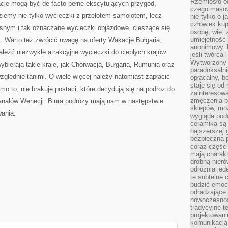
Rzemiosło o
acje mogą być de facto pełne ekscytujących przygód,
czego masow
ziemy nie tylko wycieczki z przelotem samolotem, lecz
nie tylko o 
człowiek kup
snym i tak oznaczane wycieczki objazdowe, cieszące się
osobę, wie, 
umiejętność 
 Warto też zwrócić uwagę na oferty Wakacje Bułgaria,
anonimowy. M
eźć niezwykle atrakcyjne wycieczki do ciepłych krajów.
jeśli twórca 
Wytworzony 
ybierają takie kraje, jak Chorwacja, Bułgaria, Rumunia oraz
paradoksalni
zględnie tanimi. O wiele więcej należy natomiast zapłacić
opłacalny, bo
staje się od
o to, nie brakuje postaci, które decydują się na podroż do
zainteresow
zmęczenia p
kanałów Wenecji. Biura podróży mają nam w następstwie
sklepów, mo
ania.
wygląda podo
ceramika są 
najszerszej 
bezpieczna 
coraz części
mają charakt
drobną nieró
odróżnia jed
te subtelne 
budzić emoc
odradzające 
nowoczesnośc
tradycyjne 
projektowani
komunikacją 