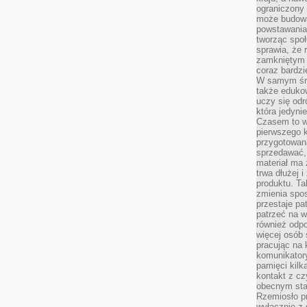
ograniczony 
może budowa
powstawania 
tworząc społ
sprawia, że r
zamkniętym 
coraz bardzi
W samym śro
także edukow
uczy się odr
która jedyni
Czasem to wł
pierwszego k
przygotowa
sprzedawać,
materiał ma
trwa dłużej 
produktu. Ta
zmienia spos
przestaje pa
patrzeć na w
również odpo
więcej osób 
pracując na 
komunikatory
pamięci kilk
kontakt z cz
obecnym staj
Rzemiosło pr
wyłącznie z 