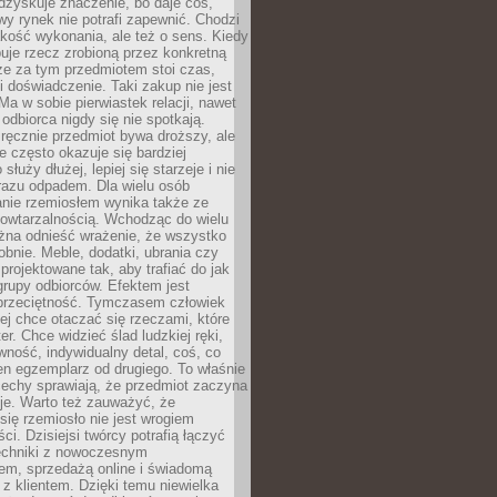
dzyskuje znaczenie, bo daje coś,
y rynek nie potrafi zapewnić. Chodzi
jakość wykonania, ale też o sens. Kiedy
uje rzecz zrobioną przez konkretną
że za tym przedmiotem stoi czas,
i doświadczenie. Taki zakup nie jest
a w sobie pierwiastek relacji, nawet
i odbiorca nigdy się nie spotkają.
ręcznie przedmiot bywa droższy, ale
e często okazuje się bardziej
 służy dłużej, lepiej się starzeje i nie
 razu odpadem. Dla wielu osób
anie rzemiosłem wynika także ze
owtarzalnością. Wchodząc do wielu
żna odnieść wrażenie, że wszystko
bnie. Meble, dodatki, ubrania czy
projektowane tak, aby trafiać do jak
grupy odbiorców. Efektem jest
przeciętność. Tymczasem człowiek
ej chce otaczać się rzeczami, które
er. Chce widzieć ślad ludzkiej ręki,
wność, indywidualny detal, coś, co
en egzemplarz od drugiego. To właśnie
cechy sprawiają, że przedmiot zaczyna
je. Warto też zauważyć, że
się rzemiosło nie jest wrogiem
i. Dzisiejsi twórcy potrafią łączyć
techniki z nowoczesnym
em, sprzedażą online i świadomą
z klientem. Dzięki temu niewielka