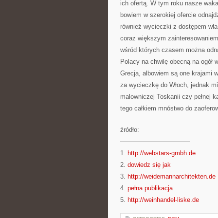
ich ofertą. W tym roku nasze wak
bowiem w szerokiej ofercie odnajd
również wycieczki z dostępem wła
coraz większym zainteresowaniem.
wśród których czasem można odnal
Polacy na chwilę obecną na ogół w
Grecja, albowiem są one krajami w
za wycieczkę do Włoch, jednak mim
malowniczej Toskanii czy pełnej 
tego całkiem mnóstwo do zaoferow
źródło:
———————————
1.
http://webstars-gmbh.de
2.
dowiedz się jak
3.
http://weidemannarchitekten.de
4.
pełna publikacja
5.
http://weinhandel-liske.de