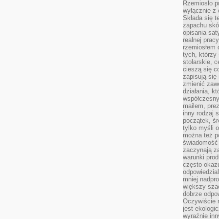
Rzemiosło pr
wyłącznie z 
Składa się t
zapachu skóry
opisania sat
realnej prac
rzemiosłem d
tych, którzy
stolarskie, c
cieszą się c
zapisują się 
zmienić zawó
działania, k
współczesny
mailem, prez
inny rodzaj 
początek, śr
tylko myśli 
można też p
świadomość 
zaczynają z
warunki prod
często okazu
odpowiedzial
mniej nadpro
większy szac
dobrze odpo
Oczywiście 
jest ekologi
wyraźnie in