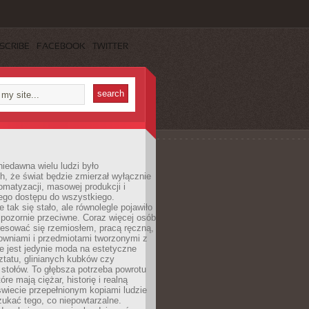
SCRIBE
FACEBOOK
TWITTER
iedawna wielu ludzi było
, że świat będzie zmierzał wyłącznie
omatyzacji, masowej produkcji i
ego dostępu do wszystkiego.
 tak się stało, ale równolegle pojawiło
 pozornie przeciwne. Coraz więcej osób
resować się rzemiosłem, pracą ręczną,
owniami i przedmiotami tworzonymi z
e jest jedynie moda na estetyczne
ztatu, glinianych kubków czy
stołów. To głębsza potrzeba powrotu
óre mają ciężar, historię i realną
wiecie przepełnionym kopiami ludzie
ukać tego, co niepowtarzalne.