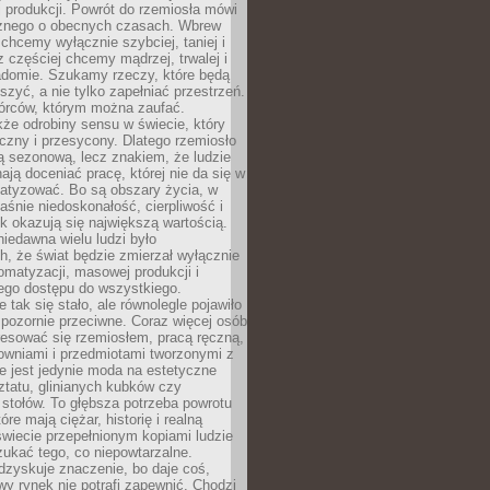
 produkcji. Powrót do rzemiosła mówi
żnego o obecnych czasach. Wbrew
chcemy wyłącznie szybciej, taniej i
z częściej chcemy mądrzej, trwalej i
iadomie. Szukamy rzeczy, które będą
zyć, a nie tylko zapełniać przestrzeń.
rców, którym można zaufać.
że odrobiny sensu w świecie, który
czny i przesycony. Dlatego rzemiosło
ą sezonową, lecz znakiem, że ludzie
ją doceniać pracę, której nie da się w
matyzować. Bo są obszary życia, w
łaśnie niedoskonałość, cierpliwość i
ek okazują się największą wartością.
iedawna wielu ludzi było
, że świat będzie zmierzał wyłącznie
omatyzacji, masowej produkcji i
ego dostępu do wszystkiego.
 tak się stało, ale równolegle pojawiło
 pozornie przeciwne. Coraz więcej osób
resować się rzemiosłem, pracą ręczną,
owniami i przedmiotami tworzonymi z
e jest jedynie moda na estetyczne
ztatu, glinianych kubków czy
stołów. To głębsza potrzeba powrotu
óre mają ciężar, historię i realną
wiecie przepełnionym kopiami ludzie
ukać tego, co niepowtarzalne.
dzyskuje znaczenie, bo daje coś,
y rynek nie potrafi zapewnić. Chodzi