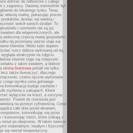
oże dotrzeć do odbiorców z całego
et z zagranicy. Dawniej rzemieślnik był
głównie do lokalnego rynku. Teraz
ć własną markę, pokazując proces
produktów, dzieląc się wiedzą i
eczność wokół swoich działań. To
ękodzieło i rzemiosło nie są już
światem dla wtajemniczonych, ale
ej widoczną częścią nowej gospodarki.
dku tej przemiany ważne staje się
anie klientów. Wielu ludzi dopiero
óżniać rzecz dobrze wykonaną od tej,
e wygląda atrakcyjnie na zdjęciu.
aśnie internet staje się miejscem
ontaktu z takim światem, a dobrze
na
strona branżowa
potrafi nie tylko
 lecz także tłumaczyć, dlaczego
 znaczenie, czemu ręczne wykonanie
i z czego wynika cena gotowego
ka komunikacja buduje zaufanie i
ób myślenia o zakupach. Klient
trzeć wyłącznie na koszt, a zaczyna
artość. Powrót do rzemiosła jest
wiedzią na przesyt cyfrowością. Coraz
spędza całe dnie przed ekranem,
komputerze, komunikując się przez
 i konsumując treści, które znikają z
a minut po obejrzeniu. W takim świecie
ymś materialnym, trwałym i fizycznie
e się niemal terapeutyczny.