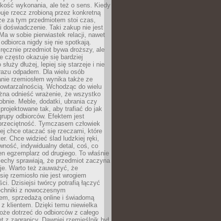
jakość wykonania, ale też o sens. Kiedy
uje rzecz zrobioną przez konkretną
że za tym przedmiotem stoi czas,
i doświadczenie. Taki zakup nie jest
a w sobie pierwiastek relacji, nawet
i odbiorca nigdy się nie spotkają.
ręcznie przedmiot bywa droższy, ale
e często okazuje się bardziej
 służy dłużej, lepiej się starzeje i nie
 razu odpadem. Dla wielu osób
anie rzemiosłem wynika także ze
owtarzalnością. Wchodząc do wielu
żna odnieść wrażenie, że wszystko
bnie. Meble, dodatki, ubrania czy
projektowane tak, aby trafiać do jak
grupy odbiorców. Efektem jest
przeciętność. Tymczasem człowiek
ej chce otaczać się rzeczami, które
er. Chce widzieć ślad ludzkiej ręki,
wność, indywidualny detal, coś, co
en egzemplarz od drugiego. To właśnie
cechy sprawiają, że przedmiot zaczyna
je. Warto też zauważyć, że
się rzemiosło nie jest wrogiem
i. Dzisiejsi twórcy potrafią łączyć
techniki z nowoczesnym
em, sprzedażą online i świadomą
z klientem. Dzięki temu niewielka
oże dotrzeć do odbiorców z całego
et z zagranicy. Dawniej rzemieślnik był