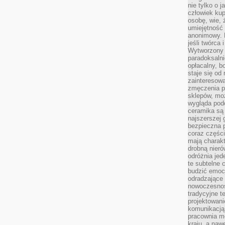
nie tylko o 
człowiek kup
osobę, wie, 
umiejętność 
anonimowy. M
jeśli twórca 
Wytworzony 
paradoksalni
opłacalny, bo
staje się od
zainteresow
zmęczenia p
sklepów, mo
wygląda podo
ceramika są 
najszerszej 
bezpieczna 
coraz części
mają charakt
drobną nieró
odróżnia jed
te subtelne 
budzić emoc
odradzające 
nowoczesnośc
tradycyjne 
projektowani
komunikacją 
pracownia m
kraju, a naw