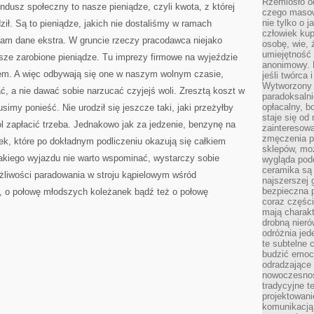
Rzemiosło o
ndusz społeczny to nasze pieniądze, czyli kwota, z której
czego masow
nie tylko o 
dził. Są to pieniądze, jakich nie dostaliśmy w ramach
człowiek kup
 nam dane ekstra. W gruncie rzeczy pracodawca niejako
osobę, wie, 
umiejętność 
e zarobione pieniądze. Tu imprezy firmowe na wyjeździe
anonimowy. M
em. A więc odbywają się one w naszym wolnym czasie,
jeśli twórca 
Wytworzony 
 a nie dawać sobie narzucać czyjejś woli. Zresztą koszt w
paradoksalni
opłacalny, bo
imy ponieść. Nie urodził się jeszcze taki, jaki przeżyłby
staje się od
ol zapłacić trzeba. Jednakowo jak za jedzenie, benzynę na
zainteresow
zmęczenia p
k, które po dokładnym podliczeniu okazują się całkiem
sklepów, mo
kiego wyjazdu nie warto wspominać, wystarczy sobie
wygląda podo
ceramika są 
żliwości paradowania w stroju kąpielowym wśród
najszerszej 
bezpieczna 
, o połowę młodszych koleżanek bądź też o połowę
coraz części
mają charakt
drobną nieró
odróżnia jed
te subtelne 
budzić emoc
odradzające 
nowoczesnośc
tradycyjne 
projektowani
komunikacją 