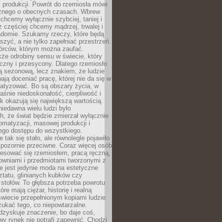
 produkcji. Powrót do rzemiosła mówi
żnego o obecnych czasach. Wbrew
chcemy wyłącznie szybciej, taniej i
z częściej chcemy mądrzej, trwalej i
iadomie. Szukamy rzeczy, które będą
zyć, a nie tylko zapełniać przestrzeń.
rców, którym można zaufać.
że odrobiny sensu w świecie, który
czny i przesycony. Dlatego rzemiosło
ą sezonową, lecz znakiem, że ludzie
ją doceniać pracę, której nie da się w
matyzować. Bo są obszary życia, w
łaśnie niedoskonałość, cierpliwość i
ek okazują się największą wartością.
iedawna wielu ludzi było
, że świat będzie zmierzał wyłącznie
omatyzacji, masowej produkcji i
ego dostępu do wszystkiego.
 tak się stało, ale równolegle pojawiło
 pozornie przeciwne. Coraz więcej osób
resować się rzemiosłem, pracą ręczną,
owniami i przedmiotami tworzonymi z
e jest jedynie moda na estetyczne
ztatu, glinianych kubków czy
stołów. To głębsza potrzeba powrotu
óre mają ciężar, historię i realną
wiecie przepełnionym kopiami ludzie
ukać tego, co niepowtarzalne.
dzyskuje znaczenie, bo daje coś,
y rynek nie potrafi zapewnić. Chodzi