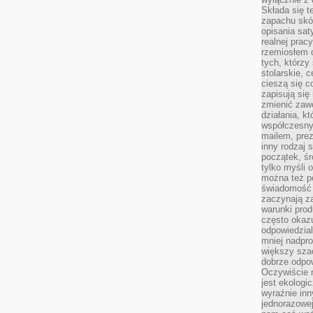
Składa się t
zapachu skóry
opisania sat
realnej prac
rzemiosłem d
tych, którzy
stolarskie, c
cieszą się c
zapisują się 
zmienić zawó
działania, k
współczesny
mailem, prez
inny rodzaj 
początek, śr
tylko myśli 
można też p
świadomość 
zaczynają z
warunki prod
często okazu
odpowiedzial
mniej nadpro
większy szac
dobrze odpo
Oczywiście 
jest ekologi
wyraźnie in
jednorazowej