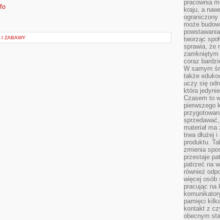
pracownia m
fo
kraju, a naw
ograniczony 
może budowa
powstawania 
 I ZABAWY
tworząc społ
sprawia, że r
zamkniętym 
coraz bardzi
W samym śro
także edukow
uczy się odr
która jedyni
Czasem to wł
pierwszego k
przygotowa
sprzedawać,
materiał ma
trwa dłużej 
produktu. Ta
zmienia spos
przestaje pa
patrzeć na w
również odpo
więcej osób 
pracując na 
komunikatory
pamięci kilk
kontakt z cz
obecnym staj