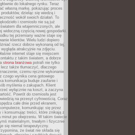
głównie do lokalnego rynku. Teraz
ć własną markę, pokazując proces
produktów, dzieląc się wiedzą i
eczność wokół swoich działań. To
ękodzieło i rzemiosło nie są już
światem dla wtajemniczonych, ale
ej widoczną częścią nowej gospodarki.
dku tej przemiany ważne staje się
anie klientów. Wielu ludzi dopiero
óżniać rzecz dobrze wykonaną od tej,
e wygląda atrakcyjnie na zdjęciu.
aśnie internet staje się miejscem
ontaktu z takim światem, a dobrze
na
strona branżowa
potrafi nie tylko
 lecz także tłumaczyć, dlaczego
 znaczenie, czemu ręczne wykonanie
i z czego wynika cena gotowego
ka komunikacja buduje zaufanie i
ób myślenia o zakupach. Klient
trzeć wyłącznie na koszt, a zaczyna
artość. Powrót do rzemiosła jest
wiedzią na przesyt cyfrowością. Coraz
spędza całe dnie przed ekranem,
komputerze, komunikując się przez
 i konsumując treści, które znikają z
a minut po obejrzeniu. W takim świecie
ymś materialnym, trwałym i fizycznie
e się niemal terapeutyczny.
zypomina, że świat nie składa się
danych, obrazów i szybkich decyzji.