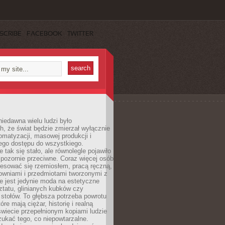
SCRIBE
FACEBOOK
TWITTER
iedawna wielu ludzi było
, że świat będzie zmierzał wyłącznie
omatyzacji, masowej produkcji i
ego dostępu do wszystkiego.
 tak się stało, ale równolegle pojawiło
 pozornie przeciwne. Coraz więcej osób
resować się rzemiosłem, pracą ręczną,
owniami i przedmiotami tworzonymi z
e jest jedynie moda na estetyczne
ztatu, glinianych kubków czy
stołów. To głębsza potrzeba powrotu
óre mają ciężar, historię i realną
wiecie przepełnionym kopiami ludzie
ukać tego, co niepowtarzalne.