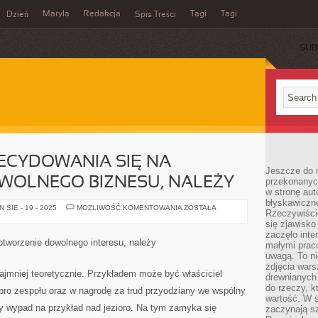
Maryla
Redakcja
Tagi
Tagi
Dzień
Spis Treści
SUB
ECYDOWANIA SIĘ NA
Jeszcze do n
WOLNEGO BIZNESU, NALEŻY
przekonanych
w stronę aut
błyskawiczn
W
SIE - 19 - 2025
MOŻLIWOŚĆ KOMENTOWANIA
ZOSTAŁA
Rzeczywiście
PRZYPADKU
DECYDOWANIA
się zjawisko
SIĘ
zaczęło inte
NA
tworzenie dowolnego interesu, należy
małymi prac
OTWORZENIE
DOWOLNEGO
uwagą. To ni
BIZNESU,
zdjęcia wars
NALEŻY
najmniej teoretycznie. Przykładem może być właściciel
drewnianych 
do rzeczy, kt
obro zespołu oraz w nagrodę za trud przyodziany we wspólny
wartość. W ś
 wypad na przykład nad jezioro. Na tym zamyka się
zaczynają sz