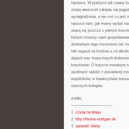
hipoteza. W praktyce tak zwany fu
stratą właściciel zakładu się pogo
wynagrodzenia, a nie coś co jest
narzuca nam, jak mamy wydać nasz
wiążą się jeszcze z jednym koszt
którym musimy sami gospodarować,
dosłownym tego rozumieniu też mus
taki wyjazd na trzeźwo a za alkoh
dojazd oraz masę innych drobnoste
kosztowne. O koszcie moralnym ta
wyobrazić radość z posiadanej mo
wspólników, w towarzystwie bossa
starszych kolegów.
źródło:
———————————
1.
czytaj na blogu
2.
http://thoma-stuttgart.de
3.
sprawdź ofertę