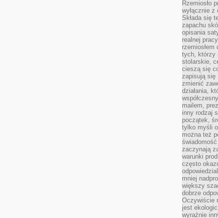
Rzemiosło pr
wyłącznie z 
Składa się t
zapachu skóry
opisania sat
realnej prac
rzemiosłem d
tych, którzy
stolarskie, c
cieszą się c
zapisują się 
zmienić zawó
działania, k
współczesny
mailem, prez
inny rodzaj 
początek, śr
tylko myśli 
można też p
świadomość 
zaczynają z
warunki prod
często okazu
odpowiedzial
mniej nadpro
większy szac
dobrze odpo
Oczywiście 
jest ekologi
wyraźnie in