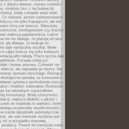
eż z dotyku drewna, ciężaru ceramiki,
, struktury lnu i z tej trudnej do
ysfakcji, kiedy człowiek widzi efekt
y. Co ciekawe, wzrost zainteresowania
otyczy nie tylko kupujących, ale też
 sami chcą coś tworzyć. Warsztaty
eramiczne, introligatorskie czy tkackie
oraz większą popularnością. Ludzie
na nie nie dlatego, że planują od razu
d, ale dlatego, że brakuje im
tóre daje namacalny rezultat. Wiele
ch zajęć kończy się tylko kolejnym
entacją albo tabelą. Praca ręczna daje
spełnienia. Pozwala zobaczyć
odek i koniec procesu. Człowiek nie
o efekcie, ale naprawdę go tworzy. Nie
ominąć wymiaru etycznego. Rosnąca
ekologiczna sprawia, że konsumenci
adawać pytania o pochodzenie rzeczy,
ukcji i trwałość materiałów. Rzemiosło
je się naturalnym sojusznikiem
nej konsumpcji. Mniej sztuczności,
dukcji, większa dbałość o jakość i
unek do materiału to wartości, które
wiadają na potrzeby współczesności.
nie każde rękodzieło automatycznie
czne, ale sam kierunek myślenia jest
ny niż w przypadku masowej,
 produkcji. Powrót do rzemiosła mówi