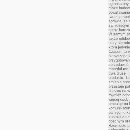
ograniczony 
może budowa
powstawania 
tworząc społ
sprawia, że r
zamkniętym 
coraz bardzi
W samym śro
także edukow
uczy się odr
która jedyni
Czasem to wł
pierwszego k
przygotowa
sprzedawać,
materiał ma
trwa dłużej 
produktu. Ta
zmienia spos
przestaje pa
patrzeć na w
również odpo
więcej osób 
pracując na 
komunikatory
pamięci kilk
kontakt z cz
obecnym staj
Rzemiosło pr
wyłącznie z 