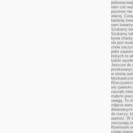
jednorazowej
nam coś wa
pozorom nie 
więcej. Cora
bardziej św
nam towarzys
Szukamy twó
Szukamy tak
bywa chaoty
nie jest mod
znów zaczyna
pełni zauto
których to w
ludzki wysił
Jeszcze do n
przekonanych
w stronę aut
błyskawiczn
Rzeczywiście
się zjawisko
zaczęło inte
małymi prac
uwagą. To ni
zdjęcia wars
drewnianych 
do rzeczy, kt
wartość. W ś
zaczynają sz
Rzemiosło o
czego masow