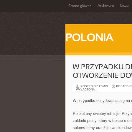
Archiwum
Cisza
Strona główna
POLONIA
W PRZYPADKU D
OTWORZENIE DO
POSTED BY ADMIN
POSTED ON 
WYŁĄCZONA
W przypadku decydowania się na o
Przełożony świetny istnieje. Przy
zakładu pracy, który w trosce o d
sukces firmy aranżuje weekendowy