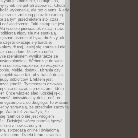
dzyskuje znaczenie, bo daje coś,
y rynek nie potrafi zapewnić. Chodzi
jakość wykonania, ale też o sens. Kiedy
uje rzecz zrobioną przez konkretną
że za tym przedmiotem stoi czas,
i doświadczenie. Taki zakup nie jest
a w sobie pierwiastek relacji, nawet
i odbiorca nigdy się nie spotkają.
ręcznie przedmiot bywa droższy, ale
e często okazuje się bardziej
 służy dłużej, lepiej się starzeje i nie
 razu odpadem. Dla wielu osób
anie rzemiosłem wynika także ze
owtarzalnością. Wchodząc do wielu
żna odnieść wrażenie, że wszystko
bnie. Meble, dodatki, ubrania czy
projektowane tak, aby trafiać do jak
grupy odbiorców. Efektem jest
przeciętność. Tymczasem człowiek
ej chce otaczać się rzeczami, które
er. Chce widzieć ślad ludzkiej ręki,
wność, indywidualny detal, coś, co
en egzemplarz od drugiego. To właśnie
cechy sprawiają, że przedmiot zaczyna
je. Warto też zauważyć, że
się rzemiosło nie jest wrogiem
i. Dzisiejsi twórcy potrafią łączyć
techniki z nowoczesnym
em, sprzedażą online i świadomą
z klientem. Dzięki temu niewielka