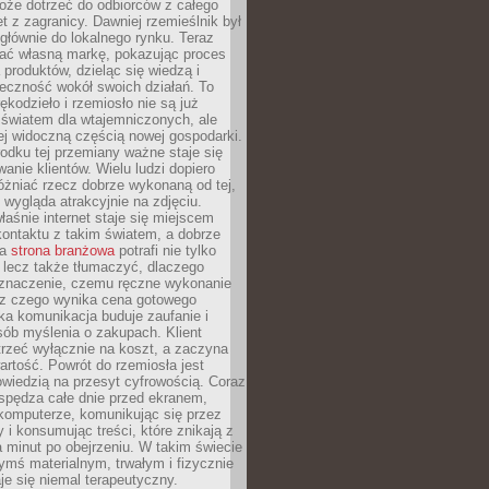
oże dotrzeć do odbiorców z całego
et z zagranicy. Dawniej rzemieślnik był
głównie do lokalnego rynku. Teraz
ć własną markę, pokazując proces
produktów, dzieląc się wiedzą i
eczność wokół swoich działań. To
ękodzieło i rzemiosło nie są już
światem dla wtajemniczonych, ale
ej widoczną częścią nowej gospodarki.
dku tej przemiany ważne staje się
anie klientów. Wielu ludzi dopiero
óżniać rzecz dobrze wykonaną od tej,
e wygląda atrakcyjnie na zdjęciu.
aśnie internet staje się miejscem
ontaktu z takim światem, a dobrze
na
strona branżowa
potrafi nie tylko
 lecz także tłumaczyć, dlaczego
 znaczenie, czemu ręczne wykonanie
i z czego wynika cena gotowego
ka komunikacja buduje zaufanie i
ób myślenia o zakupach. Klient
trzeć wyłącznie na koszt, a zaczyna
artość. Powrót do rzemiosła jest
wiedzią na przesyt cyfrowością. Coraz
spędza całe dnie przed ekranem,
komputerze, komunikując się przez
 i konsumując treści, które znikają z
a minut po obejrzeniu. W takim świecie
ymś materialnym, trwałym i fizycznie
e się niemal terapeutyczny.