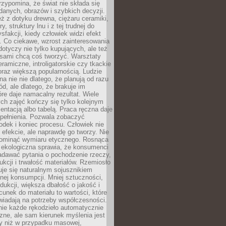
zypomina, że świat nie składa się
danych, obrazów i szybkich decyzji.
eż z dotyku drewna, ciężaru ceramiki,
, struktury lnu i z tej trudnej do
ysfakcji, kiedy człowiek widzi efekt
y. Co ciekawe, wzrost zainteresowania
otyczy nie tylko kupujących, ale też
 sami chcą coś tworzyć. Warsztaty
eramiczne, introligatorskie czy tkackie
oraz większą popularnością. Ludzie
na nie nie dlatego, że planują od razu
d, ale dlatego, że brakuje im
tóre daje namacalny rezultat. Wiele
ch zajęć kończy się tylko kolejnym
entacją albo tabelą. Praca ręczna daje
spełnienia. Pozwala zobaczyć
odek i koniec procesu. Człowiek nie
o efekcie, ale naprawdę go tworzy. Nie
ominąć wymiaru etycznego. Rosnąca
ekologiczna sprawia, że konsumenci
adawać pytania o pochodzenie rzeczy,
ukcji i trwałość materiałów. Rzemiosło
je się naturalnym sojusznikiem
nej konsumpcji. Mniej sztuczności,
dukcji, większa dbałość o jakość i
unek do materiału to wartości, które
wiadają na potrzeby współczesności.
nie każde rękodzieło automatycznie
czne, ale sam kierunek myślenia jest
ny niż w przypadku masowej,