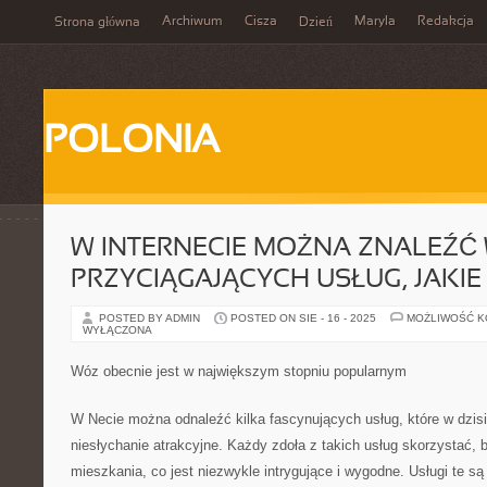
Archiwum
Cisza
Maryla
Redakcja
Strona główna
Dzień
POLONIA
W INTERNECIE MOŻNA ZNALEŹĆ 
PRZYCIĄGAJĄCYCH USŁUG, JAKIE
POSTED BY ADMIN
POSTED ON SIE - 16 - 2025
MOŻLIWOŚĆ 
WYŁĄCZONA
Wóz obecnie jest w największym stopniu popularnym
W Necie można odnaleźć kilka fascynujących usług, które w dzis
niesłychanie atrakcyjne. Każdy zdoła z takich usług skorzystać,
mieszkania, co jest niezwykle intrygujące i wygodne. Usługi te są