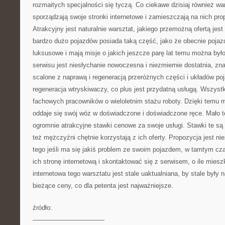
rozmaitych specjalności się tyczą. Co ciekawe dzisiaj również 
sporządzają swoje stronki internetowe i zamieszczają na nich pro
Atrakcyjny jest naturalnie warsztat, jakiego przemożną ofertą jest
bardzo dużo pojazdów posiada taką część, jako że obecnie pojazd
luksusowe i mają misje o jakich jeszcze parę lat temu można był
serwisu jest niesłychanie nowoczesna i niezmiernie dostatnia, znaj
scalone z naprawą i regeneracją przeróżnych części i układów poj
regeneracja wtryskiwaczy, co plus jest przydatną usługą. Wszystk
fachowych pracowników o wieloletnim stażu roboty. Dzięki temu m
oddaje się swój wóz w doświadczone i doświadczone ręce. Mało te
ogromnie atrakcyjne stawki cenowe za swoje usługi. Stawki te s
też mężczyźni chętnie korzystają z ich oferty. Propozycja jest n
tego jeśli ma się jakiś problem ze swoim pojazdem, w tamtym cza
ich stronę internetową i skontaktować się z serwisem, o ile miesz
internetowa tego warsztatu jest stale uaktualniana, by stale były n
bieżące ceny, co dla petenta jest najważniejsze.
źródło:
———————————