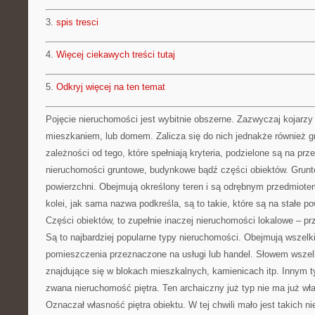
3.
spis tresci
4.
Więcej ciekawych treści tutaj
5.
Odkryj więcej na ten temat
Pojęcie nieruchomości jest wybitnie obszerne. Zazwyczaj kojarzy
mieszkaniem, lub domem. Zalicza się do nich jednakże również gr
zależności od tego, które spełniają kryteria, podzielone są na pr
nieruchomości gruntowe, budynkowe bądź części obiektów. Grun
powierzchni. Obejmują określony teren i są odrębnym przedmiot
kolei, jak sama nazwa podkreśla, są to takie, które są na stałe 
Części obiektów, to zupełnie inaczej nieruchomości lokalowe – pr
Są to najbardziej popularne typy nieruchomości. Obejmują wszelk
pomieszczenia przeznaczone na usługi lub handel. Słowem wszelk
znajdujące się w blokach mieszkalnych, kamienicach itp. Innym t
zwana nieruchomość piętra. Ten archaiczny już typ nie ma już wł
Oznaczał własność piętra obiektu. W tej chwili mało jest takich n