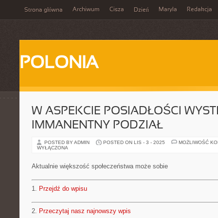
Archiwum
Cisza
Maryla
Redakcja
Strona główna
Dzień
POLONIA
W ASPEKCIE POSIADŁOŚCI WYST
IMMANENTNY PODZIAŁ
POSTED BY ADMIN
POSTED ON LIS - 3 - 2025
MOŻLIWOŚĆ K
WYŁĄCZONA
Aktualnie większość społeczeństwa może sobie
1.
Przejdź do wpisu
2.
Przeczytaj nasz najnowszy wpis