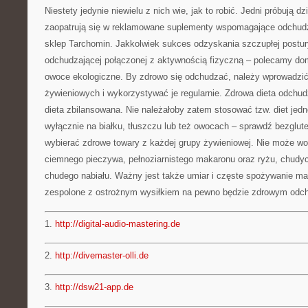
Niestety jedynie niewielu z nich wie, jak to robić. Jedni próbują dzi
zaopatrują się w reklamowane suplementy wspomagające odchudza
sklep Tarchomin. Jakkolwiek sukces odzyskania szczupłej postury
odchudzającej połączonej z aktywnością fizyczną – polecamy do
owoce ekologiczne. By zdrowo się odchudzać, należy wprowadzi
żywieniowych i wykorzystywać je regularnie. Zdrowa dieta odchu
dieta zbilansowana. Nie należałoby zatem stosować tzw. diet jed
wyłącznie na białku, tłuszczu lub też owocach – sprawdź bezglu
wybierać zdrowe towary z każdej grupy żywieniowej. Nie może wo
ciemnego pieczywa, pełnoziarnistego makaronu oraz ryżu, chudyc
chudego nabiału. Ważny jest także umiar i częste spożywanie mał
zespolone z ostrożnym wysiłkiem na pewno będzie zdrowym odc
1.
http://digital-audio-mastering.de
2.
http://divemaster-olli.de
3.
http://dsw21-app.de