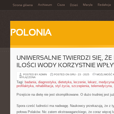
Archiwum
Cisza
Maryla
Redakcja
Strona główna
Dzień
POLONIA
UNIWERSALNIE TWIERDZI SIĘ, ŻE 
ILOŚCI WODY KORZYSTNIE WPŁ
POSTED BY ADMIN
POSTED ON GRU - 23 - 2025
MOŻLIWOŚĆ 
WYŁĄCZONA
Tagi:
badania
,
diagnostyka
,
dietetyka
,
leczenie
,
lekarz
,
medycyna
profilaktyka
,
rehabilitacja
,
styl życia
,
szczepienia
,
telemedycyna
,
Przejście na dietę nie jest skomplikowane. O dużo trudniej jest ju
Spora cześć ludności ma nadwagę. Naukowcy przekazują, że z t
połowa Polaków. Nic zatem ekstrawaganckiego, że coraz więcej lu