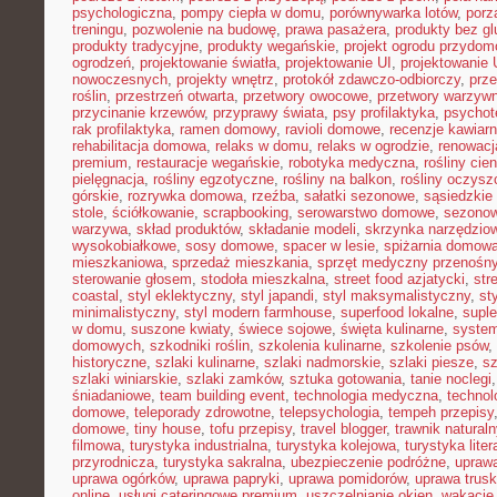
psychologiczna
,
pompy ciepła w domu
,
porównywarka lotów
,
porz
treningu
,
pozwolenie na budowę
,
prawa pasażera
,
produkty bez gl
produkty tradycyjne
,
produkty wegańskie
,
projekt ogrodu przydo
ogrodzeń
,
projektowanie światła
,
projektowanie UI
,
projektowanie
nowoczesnych
,
projekty wnętrz
,
protokół zdawczo-odbiorczy
,
prz
roślin
,
przestrzeń otwarta
,
przetwory owocowe
,
przetwory warzyw
przycinanie krzewów
,
przyprawy świata
,
psy profilaktyka
,
psychot
rak profilaktyka
,
ramen domowy
,
ravioli domowe
,
recenzje kawiarn
rehabilitacja domowa
,
relaks w domu
,
relaks w ogrodzie
,
renowacj
premium
,
restauracje wegańskie
,
robotyka medyczna
,
rośliny cie
pielęgnacja
,
rośliny egzotyczne
,
rośliny na balkon
,
rośliny oczysz
górskie
,
rozrywka domowa
,
rzeźba
,
sałatki sezonowe
,
sąsiedzkie 
stole
,
ściółkowanie
,
scrapbooking
,
serowarstwo domowe
,
sezono
warzywa
,
skład produktów
,
składanie modeli
,
skrzynka narzędzio
wysokobiałkowe
,
sosy domowe
,
spacer w lesie
,
spiżarnia domow
mieszkaniowa
,
sprzedaż mieszkania
,
sprzęt medyczny przenośn
sterowanie głosem
,
stodoła mieszkalna
,
street food azjatycki
,
str
coastal
,
styl eklektyczny
,
styl japandi
,
styl maksymalistyczny
,
st
minimalistyczny
,
styl modern farmhouse
,
superfood lokalne
,
suple
w domu
,
suszone kwiaty
,
świece sojowe
,
święta kulinarne
,
system
domowych
,
szkodniki roślin
,
szkolenia kulinarne
,
szkolenie psów
,
historyczne
,
szlaki kulinarne
,
szlaki nadmorskie
,
szlaki piesze
,
sz
szlaki winiarskie
,
szlaki zamków
,
sztuka gotowania
,
tanie noclegi
śniadaniowe
,
team building event
,
technologia medyczna
,
technol
domowe
,
teleporady zdrowotne
,
telepsychologia
,
tempeh przepisy
domowe
,
tiny house
,
tofu przepisy
,
travel blogger
,
trawnik naturaln
filmowa
,
turystyka industrialna
,
turystyka kolejowa
,
turystyka lite
przyrodnicza
,
turystyka sakralna
,
ubezpieczenie podróżne
,
uprawa
uprawa ogórków
,
uprawa papryki
,
uprawa pomidorów
,
uprawa trus
online
,
usługi cateringowe premium
,
uszczelnianie okien
,
wakacje