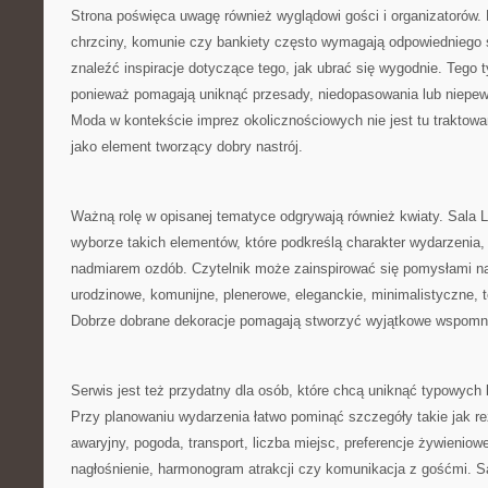
Strona poświęca uwagę również wyglądowi gości i organizatorów. 
chrzciny, komunie czy bankiety często wymagają odpowiedniego s
znaleźć inspiracje dotyczące tego, jak ubrać się wygodnie. Tego t
ponieważ pomagają uniknąć przesady, niedopasowania lub niepew
Moda w kontekście imprez okolicznościowych nie jest tu traktow
jako element tworzący dobry nastrój.
Ważną rolę w opisanej tematyce odgrywają również kwiaty. Sala
wyborze takich elementów, które podkreślą charakter wydarzenia, 
nadmiarem ozdób. Czytelnik może zainspirować się pomysłami na
urodzinowe, komunijne, plenerowe, eleganckie, minimalistyczne,
Dobrze dobrane dekoracje pomagają stworzyć wyjątkowe wspomni
Serwis jest też przydatny dla osób, które chcą uniknąć typowych
Przy planowaniu wydarzenia łatwo pominąć szczegóły takie jak re
awaryjny, pogoda, transport, liczba miejsc, preferencje żywieniow
nagłośnienie, harmonogram atrakcji czy komunikacja z gośćmi. S