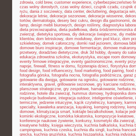
zdrowia
,
cold brew
,
customer experience
,
cyberbezpieczeństwo f
czas wolny dorosłych
,
czas wolny dzieci
,
czujnik czadu
,
czujnik
ryżu
,
dania z soczewicy
,
data center
,
decluttering
,
degustacja win
dekoracje letnie
,
dekoracje sezonowe
,
dekoracje wiosenne
,
dekor
tortów
,
dermatologia
,
desery bez cukru
,
design dla gastronomii
,
de
lamp
,
design mebli biurowych
,
design roślinny
,
diagnostyka labora
dieta przeciwzapalna
,
dieta pudełkowa
,
dieta śródziemnomorska d
zwierząt
,
dietetyka sportowa
,
diy dekoracje świąteczne
,
diy meble
klientów
,
dom letniskowy
,
dom modułowy
,
dom pod klucz
,
dom pr
szkieletowy
,
domek całoroczny
,
domki nad jeziorem
,
domowa bibl
domowe biuro inspiracje
,
domowe fermentacje
,
domowe makarony
przetwory
,
doradztwo dietetyczne
,
druk 3d hobby
,
dywany do salo
edukacja zdrowotna szkolna
,
ekoturystyka
,
escape room domowy
eventy firmowe integracyjne
,
eventy gastronomiczne
,
eventy prz
napoje
,
firewall
,
fitness w domu
,
fizjoterapia dzieci
,
florystyka do
food design
,
food influencerzy
,
food marketing
,
food pairing
,
food 
fotografia górska
,
fotografia nocna
,
fotografia podróżnicza
,
garaż 
gotowanie dla dwojga
,
gotowanie na ognisku
,
gotowanie rodzinne
,
interaktywna
,
gravel
,
grillowanie sezonowe
,
gry karciane rodzinne
planszowe strategiczne
,
gry zespołowe
,
hamakowanie
,
herbata m
rodzinne
,
hotele dla zwierząt
,
hummus domowy
,
hydroponika do
inspekcje budowlane
,
integracja outdoor
,
inteligentne oświetlenie
,
termiczne
,
jedzenie intuicyjne
,
kącik czytelniczy
,
kampery
,
karmni
specialty
,
kawalerka aranżacja
,
kayaking
,
kemping rodzinny
,
kemp
domowe
,
klimatyzacja smart
,
koktajle bezalkoholowe
,
kolacje je
kominki ekologiczne
,
komórka lokatorska
,
kompozycje kwiatowe
,
konferencje naukowe żywienie
,
konkursy
,
kosmetyki dla zwierząt
kreatywne hobby
,
księga wieczysta
,
kuchnia bałkańska
,
kuchnia b
campingowa
,
kuchnia czeska
,
kuchnia dla singli
,
kuchnia francus
grecka
,
kuchnia gruzińska
,
kuchnia hiszpańska
,
kuchnia indyjska