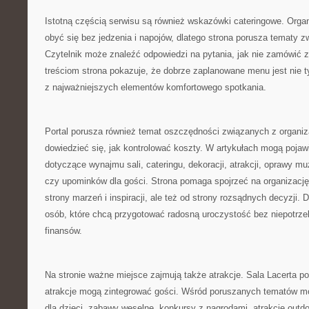
Istotną częścią serwisu są również wskazówki cateringowe. Orga
obyć się bez jedzenia i napojów, dlatego strona porusza tematy 
Czytelnik może znaleźć odpowiedzi na pytania, jak nie zamówić z
treściom strona pokazuje, że dobrze zaplanowane menu jest nie t
z najważniejszych elementów komfortowego spotkania.
Portal porusza również temat oszczędności związanych z organiz
dowiedzieć się, jak kontrolować koszty. W artykułach mogą pojaw
dotyczące wynajmu sali, cateringu, dekoracji, atrakcji, oprawy mu
czy upominków dla gości. Strona pomaga spojrzeć na organizację
strony marzeń i inspiracji, ale też od strony rozsądnych decyzji. 
osób, które chcą przygotować radosną uroczystość bez niepotrz
finansów.
Na stronie ważne miejsce zajmują także atrakcje. Sala Lacerta p
atrakcje mogą zintegrować gości. Wśród poruszanych tematów mo
dla dzieci, zabawy weselne, konkursy z nagrodami, atrakcje outd