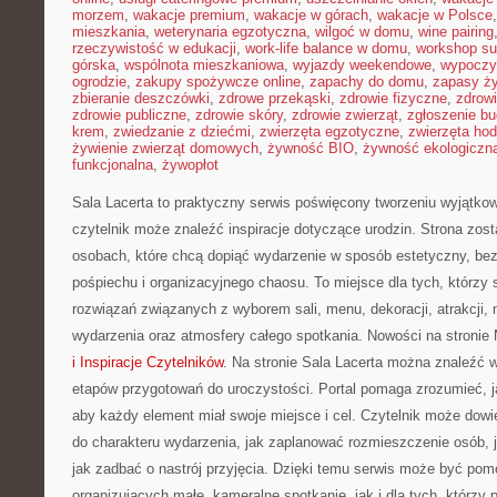
morzem
,
wakacje premium
,
wakacje w górach
,
wakacje w Polsce
mieszkania
,
weterynaria egzotyczna
,
wilgoć w domu
,
wine pairing
rzeczywistość w edukacji
,
work-life balance w domu
,
workshop su
górska
,
wspólnota mieszkaniowa
,
wyjazdy weekendowe
,
wypoczy
ogrodzie
,
zakupy spożywcze online
,
zapachy do domu
,
zapasy ż
zbieranie deszczówki
,
zdrowe przekąski
,
zdrowie fizyczne
,
zdrow
zdrowie publiczne
,
zdrowie skóry
,
zdrowie zwierząt
,
zgłoszenie b
krem
,
zwiedzanie z dziećmi
,
zwierzęta egzotyczne
,
zwierzęta ho
żywienie zwierząt domowych
,
żywność BIO
,
żywność ekologiczna
funkcjonalna
,
żywopłot
Sala Lacerta to praktyczny serwis poświęcony tworzeniu wyjątk
czytelnik może znaleźć inspiracje dotyczące urodzin. Strona zos
osobach, które chcą dopiąć wydarzenie w sposób estetyczny, be
pośpiechu i organizacyjnego chaosu. To miejsce dla tych, którzy
rozwiązań związanych z wyborem sali, menu, dekoracji, atrakcji,
wydarzenia oraz atmosfery całego spotkania. Nowości na stronie
i Inspiracje Czytelników
. Na stronie Sala Lacerta można znaleźć 
etapów przygotowań do uroczystości. Portal pomaga zrozumieć, 
aby każdy element miał swoje miejsce i cel. Czytelnik może dowie
do charakteru wydarzenia, jak zaplanować rozmieszczenie osób, j
jak zadbać o nastrój przyjęcia. Dzięki temu serwis może być po
organizujących małe, kameralne spotkanie, jak i dla tych, którzy