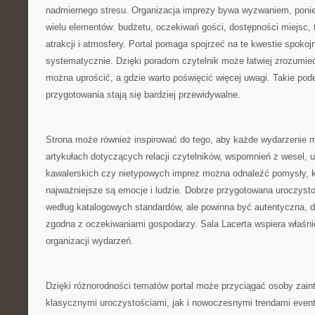
nadmiernego stresu. Organizacja imprezy bywa wyzwaniem, pon
wielu elementów: budżetu, oczekiwań gości, dostępności miejsc, 
atrakcji i atmosfery. Portal pomaga spojrzeć na te kwestie spokojni
systematycznie. Dzięki poradom czytelnik może łatwiej zrozumieć
można uprościć, a gdzie warto poświęcić więcej uwagi. Takie pode
przygotowania stają się bardziej przewidywalne.
Strona może również inspirować do tego, aby każde wydarzenie mi
artykułach dotyczących relacji czytelników, wspomnień z wesel, 
kawalerskich czy nietypowych imprez można odnaleźć pomysły, k
najważniejsze są emocje i ludzie. Dobrze przygotowana uroczysto
według katalogowych standardów, ale powinna być autentyczna, 
zgodna z oczekiwaniami gospodarzy. Sala Lacerta wspiera właśnie
organizacji wydarzeń.
Dzięki różnorodności tematów portal może przyciągać osoby zai
klasycznymi uroczystościami, jak i nowoczesnymi trendami even