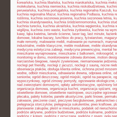
koreańska
,
kuchnia libańska
,
kuchnia marokańska
,
kuchnia mek
molekularna
,
kuchnia niemiecka
,
kuchnia niskobudżetowa
,
kuchni
peruwiańska
,
kuchnia portugalska
,
kuchnia regionalna Kaszub
,
ku
kuchnia regionalna Mazur
,
kuchnia regionalna Podlasia
,
kuchnia r
roślinna
,
kuchnia sezonowa jesienna
,
kuchnia sezonowa letnia
,
k
kuchnia skandynawska
,
kuchnia śródziemnomorska
,
kuchnia stu
kuchnia turecka
,
kuchnia ukraińska
,
kuchnia węgierska
,
kuchnia 
wigilijna
,
kuchnia zero waste
,
kuchnia żydowska
,
kuchnie na wymi
kawy
,
łąka kwietna
,
lamele ścienne
,
laser tag
,
last minute
,
łazien
domowe
,
lokalne bazary
,
lunchbox do pracy
,
łyżwiarstwo
,
magazyn
małe remonty
,
malowanie mebli
,
malowanie po numerach
,
maryna
industrialne
,
meble klasyczne
,
meble modułowe
,
meble skandyna
medycyna estetyczna zabiegi
,
medycyna prewencyjna
,
mental he
mieszkanie wynajmowane
,
mieszkanie z balkonem
,
mikroogród
,
m
monitoring w domu
,
monitorowanie zdrowia domowe
,
motion desig
narciarstwo biegowe
,
nawyki żywieniowe
,
niemarnowanie jedzenia
noclegi pet friendly
,
noclegi z jacuzzi
,
noclegi z sauną
,
nocne nie
obserwacja ptaków
,
obsługa klienta online
,
ochrona przed mrozem
wodne
,
odbiór mieszkania
,
odnawianie drewna
,
odprawa online
,
od
seniorów
,
ogród deszczowy
,
ogród miejski
,
ogród na parapecie
,
og
wypoczynkowy
,
ogród zimowy pomysły
,
ogrzewanie ekologiczne
,
nad zwierzętami domowymi
,
opłaty administracyjne
,
opóźniony lot
organizacja domowa
,
organizacja kuchni
,
organizacja spiżarni
,
org
oświetlenie domowe
,
oświetlenie nastrojowe
,
oszczędne ogrzewan
plecaka
,
palety kolorów
,
panele akustyczne
,
parki linowe
,
permaku
zakwasie
,
pieczenie ciast
,
pieczywo bezglutenowe
,
piekarnictwo
pielęgnacja storczyków
,
pielęgnacja sukulentów
,
piwo kraftowe
,
pl
planowanie zakupów
,
pleśń w mieszkaniu
,
podatek od nieruchomo
podróże aktywne
,
podróże budżetowe
,
podróże kulinarne
,
podróże
podróże z kotem
,
podróże z przyczepą
,
podróże z psem
,
pola na