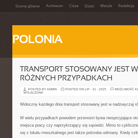
Archiwum
Cisza
Maryla
Redakcja
Strona główna
Dzień
POLONIA
TRANSPORT STOSOWANY JEST 
RÓŻNYCH PRZYPADKACH
POSTED BY ADMIN
POSTED ON LIP - 31 - 2025
MOŻLIWOŚĆ 
WYŁĄCZONA
Widoczny każdego dnia transport stosowany jest w nadzwyczaj 
W wielu przypadkach powodem przenosin bywa niesprzyjające oto
miejsca pracy czy naprzykrzający się sąsiedzi. Mimo to cyklic
się z lokalu mieszkalnego jest także potrzeba odmiany. Kiedy czł