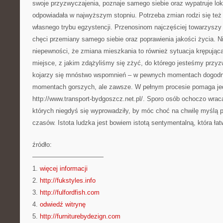
swoje przyzwyczajenia, poznaje samego siebie oraz wypatruje loka
odpowiadała w najwyższym stopniu. Potrzeba zmian rodzi się też
własnego trybu egzystencji. Przenosinom najczęściej towarzyszy
chęci przemiany samego siebie oraz poprawienia jakości życia. N
niepewności, że zmiana mieszkania to również sytuacja krępują
miejsce, z jakim zdążyliśmy się zżyć, do którego jesteśmy przyz
kojarzy się mnóstwo wspomnień – w pewnych momentach dogodn
momentach gorszych, ale zawsze. W pełnym procesie pomaga je
http://www.transport-bydgoszcz.net.pl/. Sporo osób ochoczo wraca
których niegdyś się wyprowadziły, by móc choć na chwilę myślą 
czasów. Istota ludzka jest bowiem istotą sentymentalną, która łat
źródło:
———————————
1.
więcej informacji
2.
http://fukstyles.info
3.
http://fulfordfish.com
4.
odwiedź witrynę
5.
http://furniturebydezign.com