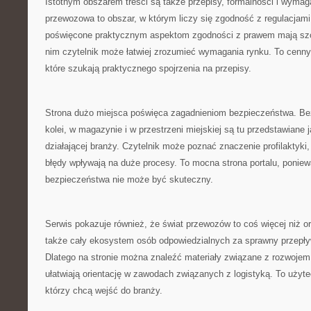
Istotnym obszarem treści są także przepisy, formalności i wyma
przewozowa to obszar, w którym liczy się zgodność z regulacjami,
poświęcone praktycznym aspektom zgodności z prawem mają szc
nim czytelnik może łatwiej zrozumieć wymagania rynku. To cenny 
które szukają praktycznego spojrzenia na przepisy.
Strona dużo miejsca poświęca zagadnieniom bezpieczeństwa. Be
kolei, w magazynie i w przestrzeni miejskiej są tu przedstawiane
działającej branży. Czytelnik może poznać znaczenie profilaktyki
błędy wpływają na duże procesy. To mocna strona portalu, poniew
bezpieczeństwa nie może być skuteczny.
Serwis pokazuje również, że świat przewozów to coś więcej niż or
także cały ekosystem osób odpowiedzialnych za sprawny przepły
Dlatego na stronie można znaleźć materiały związane z rozwoje
ułatwiają orientację w zawodach związanych z logistyką. To użyte
którzy chcą wejść do branży.