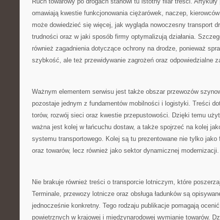
Ruch towarowy po drogach stanowi tu istotny filar treści. Artykuł
omawiają kwestie funkcjonowania ciężarówek, naczep, kierowców
może dowiedzieć się więcej, jak wygląda nowoczesny transport d
trudności oraz w jaki sposób firmy optymalizują działania. Szcze
również zagadnienia dotyczące ochrony na drodze, ponieważ spraw
szybkość, ale też przewidywanie zagrożeń oraz odpowiedzialne z
Ważnym elementem serwisu jest także obszar przewozów szynow
pozostaje jednym z fundamentów mobilności i logistyki. Treści do
torów, rozwój sieci oraz kwestie przepustowości. Dzięki temu uż
ważna jest kolej w łańcuchu dostaw, a także spojrzeć na kolej jak
systemu transportowego. Kolej są tu prezentowane nie tylko jak
oraz towarów, lecz również jako sektor dynamicznej modernizacji.
Nie brakuje również treści o transporcie lotniczym, które poszerza
Terminale, przewozy lotnicze oraz obsługa ładunków są opisywan
jednocześnie konkretny. Tego rodzaju publikacje pomagają oceni
powietrznych w krajowej i międzynarodowej wymianie towarów. Dzi