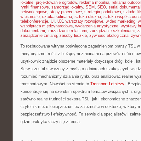
lokalne
,
projektowanie ogrodów
,
reklama mobilna
,
reklama outdoor
rynki finansowe
,
samorząd lokalny
,
SEM
,
SEO
,
serial dokumental
networkingowe
,
stopy procentowe
,
strategia podatkowa
,
szkoła fi
w biznesie
,
sztuka kulinarna
,
sztuka uliczna
,
sztuka współczesna
telekonferencje
,
UI
,
UX
,
warsztaty rozwojowe
,
wideo marketing
,
w
współpraca międzynarodowa
,
wydarzenia artystyczne
,
wystawy b
dokumentami
,
zarządzanie relacjami
,
zarządzanie szkoleniami
,
z
zarządzanie zmianą
,
zasoby ludzkie
,
żywność ekologiczna
,
żywno
To rozbudowana witryna poświęcona zagadnieniom branży TSL w P
merytoryczne treści z bieżącymi zmianami na przewóz osób i tow
użytkownik znajdzie obszerne materiały dotyczące dróg, kolei, lo
Serwis został stworzony z myślą o odbiorcach szukających wiedzy
rozumieć mechanizmy działania rynku oraz analizować realne wy
transportowym. Nowości na stronie to
Transport Lotniczy
i Bezpie
koncentruje się na szerokim spektrum tematów związanych z organ
zarówno realne trudności sektora TSL, jak i ekonomiczne znaczeni
czytelnik może lepiej zrozumieć zależności w sektorze, w którym 
bezpieczeństwo i efektywność. To serwis dla specjalistów i zain
gdzie praktyka łączy się z teorią.