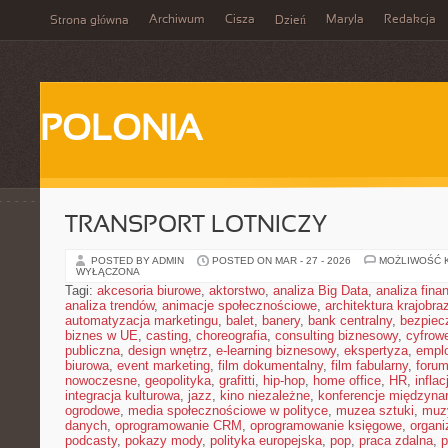
Archiwum
Cisza
Maryla
Redakcja
Strona główna
Dzień
POLONIA
TRANSPORT LOTNICZY
POSTED BY ADMIN
POSTED ON MAR - 27 - 2026
MOŻLIWOŚĆ 
WYŁĄCZONA
Tagi:
akcesoria biurowe
,
aktorstwo
,
analiza Big Data
,
analiza fin
analiza trendów
,
animacje społecznościowe
,
architektura krajobra
automatyzacja marketingu
,
balet
,
banery
,
bank centralny
,
bezpiec
biznes w UE
,
casting
,
choreografia
,
consulting biznesowy
,
cyfrow
publiczna
,
design wnętrz
,
e-learning biznesowy
,
ekspertyza
,
emplo
biurowa
,
event marketing
,
film dokumentalny
,
film fabularny
,
foru
nowoczesne
,
geopolityka
,
grafitti
,
hip-hop
,
home office
,
HR
,
inflac
integracja kulturowa
,
jazz
,
kino niezależne
,
konferencje międzyna
ogrodowe
,
media społecznościowe w polityce
,
muzea sztuki
,
muz
danych
,
oprogramowanie CRM
,
oprogramowanie księgowe
,
organ
podcasty
,
pokazy mody
,
polityka europejska
,
pop
,
praca zdalna
,
p