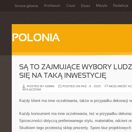
Archiwum
Cisza
Maryla
Redakcja
Strona główna
Dzień
POLONIA
SĄ TO ZAJMUJĄCE WYBORY LUDZI
SIĘ NA TAKĄ INWESTYCJĘ
POSTED BY ADMIN
POSTED ON PAŹ - 8 - 2025
MOŻLIWOŚĆ K
WYŁĄCZONA
Każdy klient ma inne oczekiwania, także w przypadku dekoracji w
Każdy konsument ma inne oczekiwania, też w przypadku dekoracj
Sprzeczności dotyczą preferowanego stylu, materiałów, odcieni o
Skutkiem tego przetestuj sklep prezenty. Sporo biur projektowych