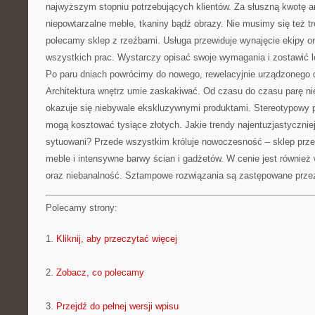
najwyższym stopniu potrzebujących klientów. Za słuszną kwotę ar
niepowtarzalne meble, tkaniny bądź obrazy. Nie musimy się też t
polecamy sklep z rzeźbami. Usługa przewiduje wynajęcie ekipy or
wszystkich prac. Wystarczy opisać swoje wymagania i zostawić 
Po paru dniach powrócimy do nowego, rewelacyjnie urządzonego 
Architektura wnętrz umie zaskakiwać. Od czasu do czasu parę n
okazuje się niebywale ekskluzywnymi produktami. Stereotypowy p
mogą kosztować tysiące złotych. Jakie trendy najentuzjastycznie
sytuowani? Przede wszystkim króluje nowoczesność – sklep prze
meble i intensywne barwy ścian i gadżetów. W cenie jest również
oraz niebanalność. Sztampowe rozwiązania są zastępowane prze
Polecamy strony:
1.
Kliknij, aby przeczytać więcej
2.
Zobacz, co polecamy
3.
Przejdź do pełnej wersji wpisu