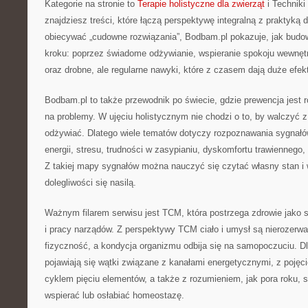
Kategorie na stronie to
Terapie holistyczne dla zwierząt
i Techniki
znajdziesz treści, które łączą perspektywę integralną z praktyką
obiecywać „cudowne rozwiązania”, Bodbam.pl pokazuje, jak budow
kroku: poprzez świadome odżywianie, wspieranie spokoju wewnę
oraz drobne, ale regularne nawyki, które z czasem dają duże efek
Bodbam.pl to także przewodnik po świecie, gdzie prewencja jest 
na problemy. W ujęciu holistycznym nie chodzi o to, by walczyć 
odżywiać. Dlatego wiele tematów dotyczy rozpoznawania sygnałów
energii, stresu, trudności w zasypianiu, dyskomfortu trawiennego
Z takiej mapy sygnałów można nauczyć się czytać własny stan 
dolegliwości się nasilą.
Ważnym filarem serwisu jest TCM, która postrzega zdrowie jako sp
i pracy narządów. Z perspektywy TCM ciało i umysł są nierozerw
fizyczność, a kondycja organizmu odbija się na samopoczuciu. D
pojawiają się wątki związane z kanałami energetycznymi, z pojęci
cyklem pięciu elementów, a także z rozumieniem, jak pora roku, s
wspierać lub osłabiać homeostazę.