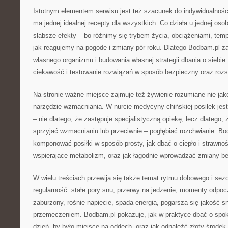
Istotnym elementem serwisu jest też szacunek do indywidualności
ma jednej idealnej recepty dla wszystkich. Co działa u jednej oso
słabsze efekty – bo różnimy się trybem życia, obciążeniami, te
jak reagujemy na pogodę i zmiany pór roku. Dlatego Bodbam.pl z
własnego organizmu i budowania własnej strategii dbania o siebie.
ciekawość i testowanie rozwiązań w sposób bezpieczny oraz roz
Na stronie ważne miejsce zajmuje też żywienie rozumiane nie jako
narzędzie wzmacniania. W nurcie medycyny chińskiej posiłek jes
– nie dlatego, że zastępuje specjalistyczną opiekę, lecz dlatego
sprzyjać wzmacnianiu lub przeciwnie – pogłębiać rozchwianie. B
komponować posiłki w sposób prosty, jak dbać o ciepło i strawnoś
wspierające metabolizm, oraz jak łagodnie wprowadzać zmiany bez
W wielu treściach przewija się także temat rytmu dobowego i sez
regularność: stałe pory snu, przerwy na jedzenie, momenty odpoc
zaburzony, rośnie napięcie, spada energia, pogarsza się jakość sn
przemęczeniem. Bodbam.pl pokazuje, jak w praktyce dbać o spoko
dzień, by było miejsce na oddech, oraz jak odnaleźć złoty środe