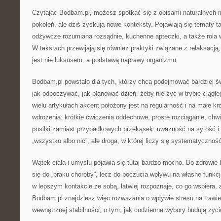
Czytając Bodbam.pl, możesz spotkać się z opisami naturalnych m
pokoleń, ale dziś zyskują nowe konteksty. Pojawiają się tematy tak
odżywcze rozumiana rozsądnie, kuchenne apteczki, a także rola 
W tekstach przewijają się również praktyki związane z relaksacją
jest nie luksusem, a podstawą naprawy organizmu.
Bodbam.pl powstało dla tych, którzy chcą podejmować bardziej ś
jak odpoczywać, jak planować dzień, żeby nie żyć w trybie ciągł
wielu artykułach akcent położony jest na regularność i na małe kro
wdrożenia: krótkie ćwiczenia oddechowe, proste rozciąganie, chwi
posiłki zamiast przypadkowych przekąsek, uważność na sytość i g
„wszystko albo nic”, ale droga, w której liczy się systematycznoś
Wątek ciała i umysłu pojawia się tutaj bardzo mocno. Bo zdrowie
się do „braku choroby”, lecz do poczucia wpływu na własne funkc
w lepszym kontakcie ze sobą, łatwiej rozpoznaje, co go wspiera,
Bodbam.pl znajdziesz więc rozważania o wpływie stresu na trawieni
wewnętrznej stabilności, o tym, jak codzienne wybory budują życ