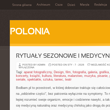
Archiwum
Cisza
Maryla
Redakcja
Strona główna
Dzień
POLONIA
RYTUAŁY SEZONOWE I MEDYCYN
POSTED BY ADMIN
POSTED ON STY - 7 - 2026
MOŻLIWOŚĆ K
WYŁĄCZONA
Tagi:
aparat fotograficzny
,
Design
,
film
,
fotografia
,
galeria
,
grafika
koncerty
,
książki
,
kultura
,
literatura
,
malarstwo
,
muzyka
,
pisanie
,
seriale
,
spektakle
,
sztuka
,
taniec
,
teatr
Bodbam.pl to przestrzeń, w której dobrostan traktuje się całościo
na „oddzielne części”, bez patrzenia wyłącznie na symptomy. To 
lepiej rozumieć swoje organizm, emocje i codzienne nawyki, a takż
się medycyną naturalną oraz medycyną chińską jako drogą do pr