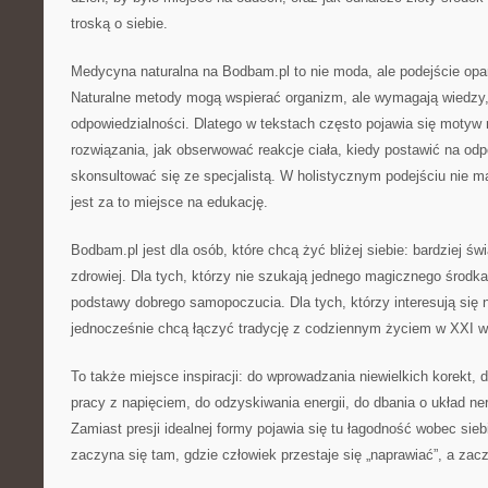
troską o siebie.
Medycyna naturalna na Bodbam.pl to nie moda, ale podejście opa
Naturalne metody mogą wspierać organizm, ale wymagają wiedzy, c
odpowiedzialności. Dlatego w tekstach często pojawia się motyw 
rozwiązania, jak obserwować reakcje ciała, kiedy postawić na od
skonsultować się ze specjalistą. W holistycznym podejściu nie m
jest za to miejsce na edukację.
Bodbam.pl jest dla osób, które chcą żyć bliżej siebie: bardziej świ
zdrowiej. Dla tych, którzy nie szukają jednego magicznego środ
podstawy dobrego samopoczucia. Dla tych, którzy interesują się n
jednocześnie chcą łączyć tradycję z codziennym życiem w XXI w
To także miejsce inspiracji: do wprowadzania niewielkich korekt, 
pracy z napięciem, do odzyskiwania energii, do dbania o układ ner
Zamiast presji idealnej formy pojawia się tu łagodność wobec sieb
zaczyna się tam, gdzie człowiek przestaje się „naprawiać”, a zac