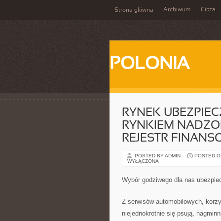
Archiwum
Cisza
Strona główna
POLONIA
RYNEK UBEZPIEC
RYNKIEM NADZO
REJESTR FINANS
POSTED BY ADMIN
POSTED ON 
WYŁĄCZONA
Wybór godziwego dla nas ubezpiec
Z serwisów automobilowych, korzy
niejednokrotnie się psują, nagmi