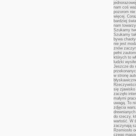
jednorazowej
nam coś wa
pozorom nie 
więcej. Cora
bardziej św
nam towarzys
Szukamy twó
Szukamy tak
bywa chaoty
nie jest mod
znów zaczyna
pełni zauto
których to w
ludzki wysił
Jeszcze do n
przekonanych
w stronę aut
błyskawiczn
Rzeczywiście
się zjawisko
zaczęło inte
małymi prac
uwagą. To ni
zdjęcia wars
drewnianych 
do rzeczy, kt
wartość. W ś
zaczynają sz
Rzemiosło o
czego masow