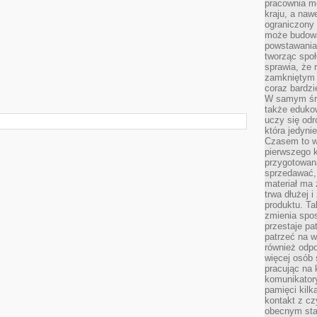
pracownia m
kraju, a naw
ograniczony 
może budowa
powstawania 
tworząc społ
sprawia, że r
zamkniętym 
coraz bardzi
W samym śro
także edukow
uczy się odr
która jedyni
Czasem to wł
pierwszego k
przygotowa
sprzedawać,
materiał ma
trwa dłużej 
produktu. Ta
zmienia spos
przestaje pa
patrzeć na w
również odpo
więcej osób 
pracując na 
komunikatory
pamięci kilk
kontakt z cz
obecnym staj