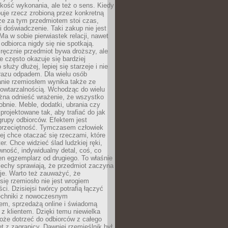
jakość wykonania, ale też o sens. Kiedy
uje rzecz zrobioną przez konkretną
że za tym przedmiotem stoi czas,
i doświadczenie. Taki zakup nie jest
a w sobie pierwiastek relacji, nawet
i odbiorca nigdy się nie spotkają.
ręcznie przedmiot bywa droższy, ale
e często okazuje się bardziej
 służy dłużej, lepiej się starzeje i nie
 razu odpadem. Dla wielu osób
anie rzemiosłem wynika także ze
owtarzalnością. Wchodząc do wielu
żna odnieść wrażenie, że wszystko
bnie. Meble, dodatki, ubrania czy
projektowane tak, aby trafiać do jak
grupy odbiorców. Efektem jest
przeciętność. Tymczasem człowiek
ej chce otaczać się rzeczami, które
er. Chce widzieć ślad ludzkiej ręki,
wność, indywidualny detal, coś, co
en egzemplarz od drugiego. To właśnie
cechy sprawiają, że przedmiot zaczyna
je. Warto też zauważyć, że
się rzemiosło nie jest wrogiem
i. Dzisiejsi twórcy potrafią łączyć
techniki z nowoczesnym
em, sprzedażą online i świadomą
z klientem. Dzięki temu niewielka
oże dotrzeć do odbiorców z całego
et z zagranicy. Dawniej rzemieślnik był