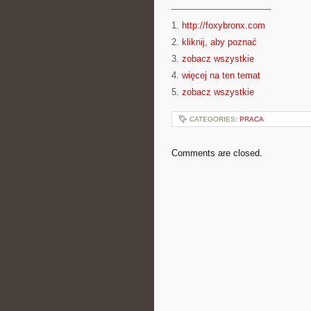
———————————
1.
http://foxybronx.com
2.
kliknij, aby poznać
3.
zobacz wszystkie
4.
więcej na ten temat
5.
zobacz wszystkie
CATEGORIES:
PRACA
Comments are closed.