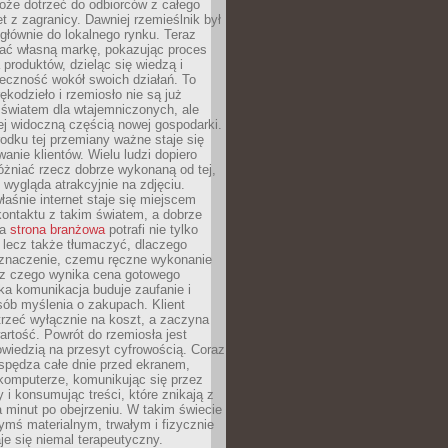
oże dotrzeć do odbiorców z całego
et z zagranicy. Dawniej rzemieślnik był
głównie do lokalnego rynku. Teraz
ć własną markę, pokazując proces
produktów, dzieląc się wiedzą i
eczność wokół swoich działań. To
ękodzieło i rzemiosło nie są już
światem dla wtajemniczonych, ale
ej widoczną częścią nowej gospodarki.
dku tej przemiany ważne staje się
anie klientów. Wielu ludzi dopiero
óżniać rzecz dobrze wykonaną od tej,
e wygląda atrakcyjnie na zdjęciu.
aśnie internet staje się miejscem
ontaktu z takim światem, a dobrze
na
strona branżowa
potrafi nie tylko
 lecz także tłumaczyć, dlaczego
 znaczenie, czemu ręczne wykonanie
i z czego wynika cena gotowego
ka komunikacja buduje zaufanie i
ób myślenia o zakupach. Klient
trzeć wyłącznie na koszt, a zaczyna
artość. Powrót do rzemiosła jest
wiedzią na przesyt cyfrowością. Coraz
spędza całe dnie przed ekranem,
komputerze, komunikując się przez
 i konsumując treści, które znikają z
a minut po obejrzeniu. W takim świecie
ymś materialnym, trwałym i fizycznie
e się niemal terapeutyczny.