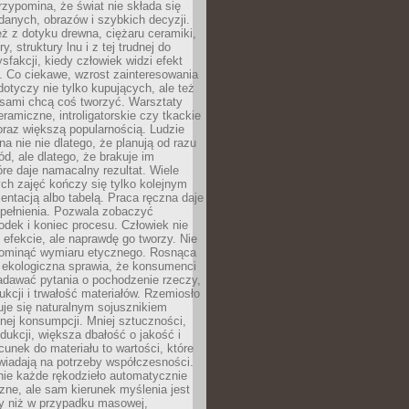
zypomina, że świat nie składa się
danych, obrazów i szybkich decyzji.
eż z dotyku drewna, ciężaru ceramiki,
, struktury lnu i z tej trudnej do
ysfakcji, kiedy człowiek widzi efekt
y. Co ciekawe, wzrost zainteresowania
otyczy nie tylko kupujących, ale też
 sami chcą coś tworzyć. Warsztaty
eramiczne, introligatorskie czy tkackie
oraz większą popularnością. Ludzie
na nie nie dlatego, że planują od razu
d, ale dlatego, że brakuje im
tóre daje namacalny rezultat. Wiele
ch zajęć kończy się tylko kolejnym
entacją albo tabelą. Praca ręczna daje
spełnienia. Pozwala zobaczyć
odek i koniec procesu. Człowiek nie
o efekcie, ale naprawdę go tworzy. Nie
ominąć wymiaru etycznego. Rosnąca
ekologiczna sprawia, że konsumenci
adawać pytania o pochodzenie rzeczy,
ukcji i trwałość materiałów. Rzemiosło
je się naturalnym sojusznikiem
nej konsumpcji. Mniej sztuczności,
dukcji, większa dbałość o jakość i
unek do materiału to wartości, które
wiadają na potrzeby współczesności.
nie każde rękodzieło automatycznie
czne, ale sam kierunek myślenia jest
ny niż w przypadku masowej,