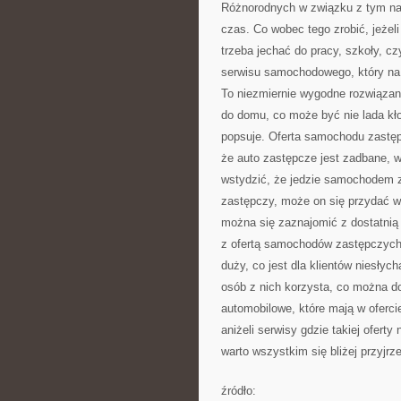
Różnorodnych w związku z tym nap
czas. Co wobec tego zrobić, jeżel
trzeba jechać do pracy, szkoły, cz
serwisu samochodowego, który na
To niezmiernie wygodne rozwiązanie
do domu, co może być nie lada kł
popsuje. Oferta samochodu zastępc
że auto zastępcze jest zadbane, w
wstydzić, że jedzie samochodem z
zastępczy, może on się przydać w 
można się zaznajomić z dostatni
z ofertą samochodów zastępczych
duży, co jest dla klientów niesłyc
osób z nich korzysta, co można do
automobilowe, które mają w oferc
aniżeli serwisy gdzie takiej ofert
warto wszystkim się bliżej przyjrz
źródło: