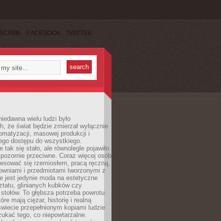
SCRIBE
FACEBOOK
TWITTER
iedawna wielu ludzi było
, że świat będzie zmierzał wyłącznie
omatyzacji, masowej produkcji i
ego dostępu do wszystkiego.
 tak się stało, ale równolegle pojawiło
 pozornie przeciwne. Coraz więcej osób
resować się rzemiosłem, pracą ręczną,
owniami i przedmiotami tworzonymi z
e jest jedynie moda na estetyczne
ztatu, glinianych kubków czy
stołów. To głębsza potrzeba powrotu
óre mają ciężar, historię i realną
wiecie przepełnionym kopiami ludzie
ukać tego, co niepowtarzalne.