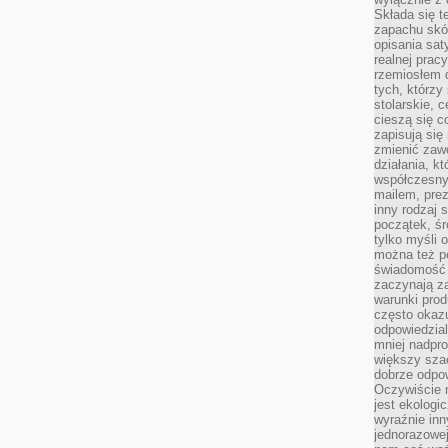
Składa się t
zapachu skóry
opisania sat
realnej prac
rzemiosłem d
tych, którzy
stolarskie, c
cieszą się c
zapisują się 
zmienić zawó
działania, k
współczesny
mailem, prez
inny rodzaj 
początek, śr
tylko myśli 
można też p
świadomość 
zaczynają z
warunki prod
często okazu
odpowiedzial
mniej nadpro
większy szac
dobrze odpo
Oczywiście 
jest ekologi
wyraźnie in
jednorazowej