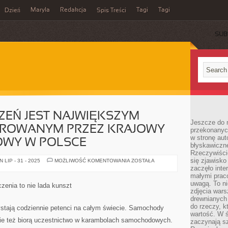
Maryla
Redakcja
Tagi
Tagi
Dzień
Spis Treści
SUB
ZEŃ JEST NAJWIĘKSZYM
Jeszcze do n
ROWANYM PRZEZ KRAJOWY
przekonanych
w stronę aut
OWY W POLSCE
błyskawiczn
Rzeczywiście
się zjawisko
RYNEK
LIP - 31 - 2025
MOŻLIWOŚĆ KOMENTOWANIA
ZOSTAŁA
UBEZPIECZEŃ
zaczęło inte
JEST
małymi prac
NAJWIĘKSZYM
RYNKIEM
uwagą. To ni
zenia to nie lada kunszt
NADZOROWANYM
zdjęcia wars
PRZEZ
drewnianych 
KRAJOWY
REJESTR
do rzeczy, kt
stają codziennie petenci na całym świecie. Samochody
FINANSOWY
wartość. W ś
W
nnie też biorą uczestnictwo w karambolach samochodowych.
zaczynają sz
POLSCE