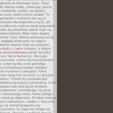
głównie do lokalnego rynku. Teraz
ć własną markę, pokazując proces
produktów, dzieląc się wiedzą i
eczność wokół swoich działań. To
ękodzieło i rzemiosło nie są już
światem dla wtajemniczonych, ale
ej widoczną częścią nowej gospodarki.
dku tej przemiany ważne staje się
anie klientów. Wielu ludzi dopiero
óżniać rzecz dobrze wykonaną od tej,
e wygląda atrakcyjnie na zdjęciu.
aśnie internet staje się miejscem
ontaktu z takim światem, a dobrze
na
strona branżowa
potrafi nie tylko
 lecz także tłumaczyć, dlaczego
 znaczenie, czemu ręczne wykonanie
i z czego wynika cena gotowego
ka komunikacja buduje zaufanie i
ób myślenia o zakupach. Klient
trzeć wyłącznie na koszt, a zaczyna
artość. Powrót do rzemiosła jest
wiedzią na przesyt cyfrowością. Coraz
spędza całe dnie przed ekranem,
komputerze, komunikując się przez
 i konsumując treści, które znikają z
a minut po obejrzeniu. W takim świecie
ymś materialnym, trwałym i fizycznie
e się niemal terapeutyczny.
zypomina, że świat nie składa się
danych, obrazów i szybkich decyzji.