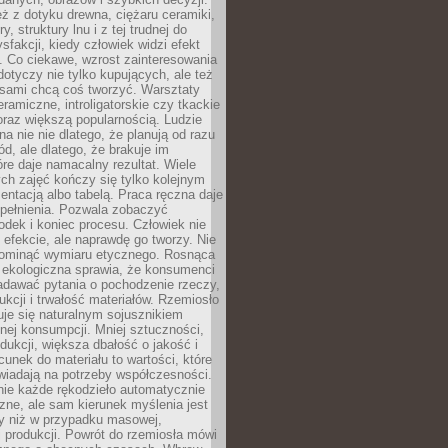
eż z dotyku drewna, ciężaru ceramiki,
, struktury lnu i z tej trudnej do
ysfakcji, kiedy człowiek widzi efekt
y. Co ciekawe, wzrost zainteresowania
otyczy nie tylko kupujących, ale też
 sami chcą coś tworzyć. Warsztaty
eramiczne, introligatorskie czy tkackie
oraz większą popularnością. Ludzie
na nie nie dlatego, że planują od razu
d, ale dlatego, że brakuje im
tóre daje namacalny rezultat. Wiele
ch zajęć kończy się tylko kolejnym
entacją albo tabelą. Praca ręczna daje
spełnienia. Pozwala zobaczyć
odek i koniec procesu. Człowiek nie
o efekcie, ale naprawdę go tworzy. Nie
ominąć wymiaru etycznego. Rosnąca
ekologiczna sprawia, że konsumenci
adawać pytania o pochodzenie rzeczy,
ukcji i trwałość materiałów. Rzemiosło
je się naturalnym sojusznikiem
nej konsumpcji. Mniej sztuczności,
dukcji, większa dbałość o jakość i
unek do materiału to wartości, które
wiadają na potrzeby współczesności.
nie każde rękodzieło automatycznie
czne, ale sam kierunek myślenia jest
ny niż w przypadku masowej,
 produkcji. Powrót do rzemiosła mówi