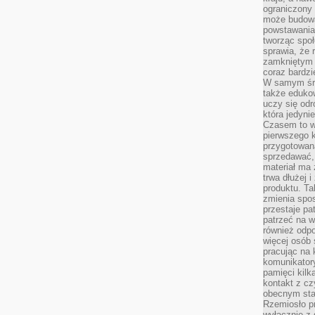
ograniczony 
może budowa
powstawania 
tworząc społ
sprawia, że r
zamkniętym 
coraz bardzi
W samym śro
także edukow
uczy się odr
która jedyni
Czasem to wł
pierwszego k
przygotowa
sprzedawać,
materiał ma
trwa dłużej 
produktu. Ta
zmienia spos
przestaje pa
patrzeć na w
również odpo
więcej osób 
pracując na 
komunikatory
pamięci kilk
kontakt z cz
obecnym staj
Rzemiosło pr
wyłącznie z 