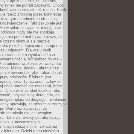
dzyskuje znaczenie, bo daje coś,
y rynek nie potrafi zapewnić. Chodzi
jakość wykonania, ale też o sens. Kiedy
uje rzecz zrobioną przez konkretną
że za tym przedmiotem stoi czas,
i doświadczenie. Taki zakup nie jest
a w sobie pierwiastek relacji, nawet
i odbiorca nigdy się nie spotkają.
ręcznie przedmiot bywa droższy, ale
e często okazuje się bardziej
 służy dłużej, lepiej się starzeje i nie
 razu odpadem. Dla wielu osób
anie rzemiosłem wynika także ze
owtarzalnością. Wchodząc do wielu
żna odnieść wrażenie, że wszystko
bnie. Meble, dodatki, ubrania czy
projektowane tak, aby trafiać do jak
grupy odbiorców. Efektem jest
przeciętność. Tymczasem człowiek
ej chce otaczać się rzeczami, które
er. Chce widzieć ślad ludzkiej ręki,
wność, indywidualny detal, coś, co
en egzemplarz od drugiego. To właśnie
cechy sprawiają, że przedmiot zaczyna
je. Warto też zauważyć, że
się rzemiosło nie jest wrogiem
i. Dzisiejsi twórcy potrafią łączyć
techniki z nowoczesnym
em, sprzedażą online i świadomą
z klientem. Dzięki temu niewielka