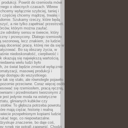
 produkcji. Powrót do rzemiosła mówi
żnego o obecnych czasach. Wbrew
chcemy wyłącznie szybciej, taniej i
z częściej chcemy mądrzej, trwalej i
iadomie. Szukamy rzeczy, które będą
zyć, a nie tylko zapełniać przestrzeń.
rców, którym można zaufać.
że odrobiny sensu w świecie, który
czny i przesycony. Dlatego rzemiosło
ą sezonową, lecz znakiem, że ludzie
ją doceniać pracę, której nie da się w
matyzować. Bo są obszary życia, w
łaśnie niedoskonałość, cierpliwość i
ek okazują się największą wartością.
iedawna wielu ludzi było
, że świat będzie zmierzał wyłącznie
omatyzacji, masowej produkcji i
ego dostępu do wszystkiego.
 tak się stało, ale równolegle pojawiło
 pozornie przeciwne. Coraz więcej osób
resować się rzemiosłem, pracą ręczną,
owniami i przedmiotami tworzonymi z
e jest jedynie moda na estetyczne
ztatu, glinianych kubków czy
stołów. To głębsza potrzeba powrotu
óre mają ciężar, historię i realną
wiecie przepełnionym kopiami ludzie
ukać tego, co niepowtarzalne.
dzyskuje znaczenie, bo daje coś,
y rynek nie potrafi zapewnić. Chodzi