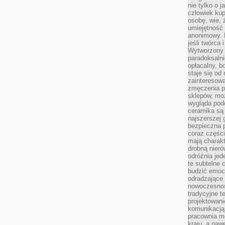
nie tylko o 
człowiek kup
osobę, wie, 
umiejętność 
anonimowy. M
jeśli twórca 
Wytworzony 
paradoksalni
opłacalny, bo
staje się od
zainteresow
zmęczenia p
sklepów, mo
wygląda podo
ceramika są 
najszerszej 
bezpieczna 
coraz części
mają charakt
drobną nieró
odróżnia jed
te subtelne 
budzić emoc
odradzające 
nowoczesnośc
tradycyjne 
projektowani
komunikacją 
pracownia m
kraju, a naw