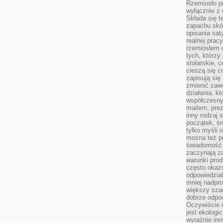
Rzemiosło pr
wyłącznie z 
Składa się t
zapachu skóry
opisania sat
realnej prac
rzemiosłem d
tych, którzy
stolarskie, c
cieszą się c
zapisują się 
zmienić zawó
działania, k
współczesny
mailem, prez
inny rodzaj 
początek, śr
tylko myśli 
można też p
świadomość 
zaczynają z
warunki prod
często okazu
odpowiedzial
mniej nadpro
większy szac
dobrze odpo
Oczywiście 
jest ekologi
wyraźnie in