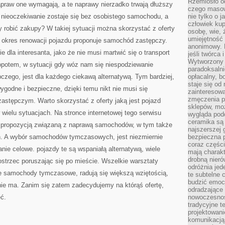
Rzemiosło o
raw one wymagają, a te naprawy nierzadko trwają dłuższy
czego masow
i nieoczekiwanie zostaje się bez osobistego samochodu, a
nie tylko o 
człowiek kup
y robić zakupy? W takiej sytuacji można skorzystać z oferty
osobę, wie, 
umiejętność 
 okres renowacji pojazdu proponuje samochód zastępczy.
anonimowy. M
 dla interesanta, jako że nie musi martwić się o transport
jeśli twórca 
Wytworzony 
opotem, w sytuacji gdy wóz nam się niespodziewanie
paradoksalni
zego, jest dla każdego ciekawą alternatywą. Tym bardziej,
opłacalny, bo
staje się od
ygodne i bezpieczne, dzięki temu nikt nie musi się
zainteresow
zmęczenia p
astępczym. Warto skorzystać z oferty jaką jest pojazd
sklepów, mo
wielu sytuacjach. Na stronce internetowej tego serwisu
wygląda podo
ceramika są 
ą propozycją związaną z naprawą samochodów, w tym także
najszerszej 
. A wybór samochodów tymczasowych, jest niezmiernie
bezpieczna 
coraz części
hanie celowe. pojazdy te są wspaniałą alternatywą, wiele
mają charakt
drobną nieró
strzec poruszając się po mieście. Wszelkie warsztaty
odróżnia jed
ie samochody tymczasowe, radują się większą wziętością,
te subtelne 
budzić emoc
y nie ma. Zanim się zatem zadecydujemy na którąś ofertę,
odradzające 
eć.
nowoczesnośc
tradycyjne 
projektowani
komunikacją 