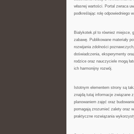
własnej wartości. Portal zwraca 
podkreślając rolę odpowiedniego ws
Bialykotek.pl to również miejsce,
zabawę. Publikowane materiały po
rozwijania zdolności poznawczych,
doświadczenia, eksperymenty oraz
rodzice oraz nauczyciele mogą łat
ich harmonijny rozwój.
Istotnym elementem strony są tak
znajdą tutaj informacje związane 
planowaniem zajęć oraz budowani
pomagają zrozumieć zalety oraz 
praktyczne rozwiązania wykorzyst