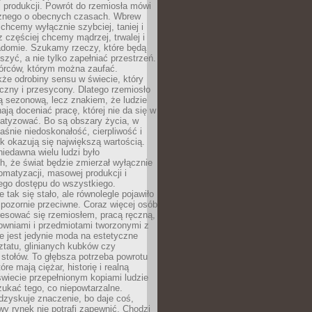
 produkcji. Powrót do rzemiosła mówi
żnego o obecnych czasach. Wbrew
chcemy wyłącznie szybciej, taniej i
z częściej chcemy mądrzej, trwalej i
iadomie. Szukamy rzeczy, które będą
zyć, a nie tylko zapełniać przestrzeń.
rców, którym można zaufać.
że odrobiny sensu w świecie, który
czny i przesycony. Dlatego rzemiosło
ą sezonową, lecz znakiem, że ludzie
ją doceniać pracę, której nie da się w
matyzować. Bo są obszary życia, w
łaśnie niedoskonałość, cierpliwość i
ek okazują się największą wartością.
iedawna wielu ludzi było
, że świat będzie zmierzał wyłącznie
omatyzacji, masowej produkcji i
ego dostępu do wszystkiego.
 tak się stało, ale równolegle pojawiło
 pozornie przeciwne. Coraz więcej osób
resować się rzemiosłem, pracą ręczną,
owniami i przedmiotami tworzonymi z
e jest jedynie moda na estetyczne
ztatu, glinianych kubków czy
stołów. To głębsza potrzeba powrotu
óre mają ciężar, historię i realną
wiecie przepełnionym kopiami ludzie
ukać tego, co niepowtarzalne.
dzyskuje znaczenie, bo daje coś,
y rynek nie potrafi zapewnić. Chodzi