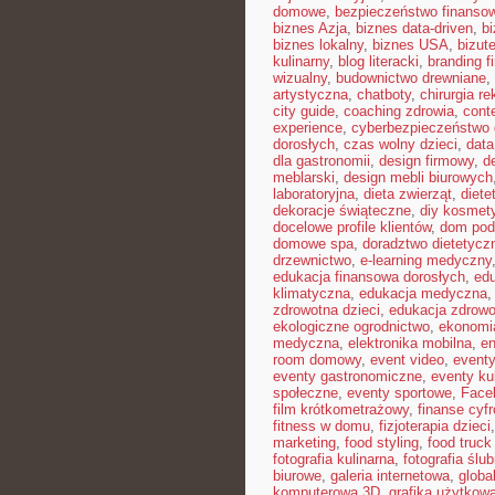
domowe
,
bezpieczeństwo finansow
biznes Azja
,
biznes data-driven
,
b
biznes lokalny
,
biznes USA
,
bizut
kulinarny
,
blog literacki
,
branding f
wizualny
,
budownictwo drewniane
,
artystyczna
,
chatboty
,
chirurgia r
city guide
,
coaching zdrowia
,
cont
experience
,
cyberbezpieczeństwo
dorosłych
,
czas wolny dzieci
,
data
dla gastronomii
,
design firmowy
,
d
meblarski
,
design mebli biurowych
laboratoryjna
,
dieta zwierząt
,
diete
dekoracje świąteczne
,
diy kosmet
docelowe profile klientów
,
dom pod
domowe spa
,
doradztwo dietetycz
drzewnictwo
,
e-learning medyczny
edukacja finansowa dorosłych
,
edu
klimatyczna
,
edukacja medyczna
zdrowotna dzieci
,
edukacja zdrowo
ekologiczne ogrodnictwo
,
ekonomi
medyczna
,
elektronika mobilna
,
en
room domowy
,
event video
,
event
eventy gastronomiczne
,
eventy ku
społeczne
,
eventy sportowe
,
Face
film krótkometrażowy
,
finanse cyf
fitness w domu
,
fizjoterapia dzieci
marketing
,
food styling
,
food truck 
fotografia kulinarna
,
fotografia ślu
biurowe
,
galeria internetowa
,
globa
komputerowa 3D
,
grafika użytkow