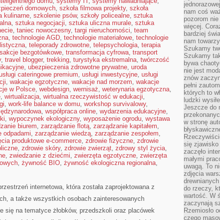
teligentnego domu
,
systemy IT
,
systemy nawadniające
,
jednorazowej
zpieczeń domowych
,
szkoła filmowa projekty
,
szkoła
nam coś wa
a kulinarne
,
szkolenie psów
,
szkoły policealne
,
sztuka
pozorom nie 
alna
,
sztuka negocjacji
,
sztuka uliczna murale
,
sztuka
więcej. Cora
necie
,
taniec nowoczesny
,
targi nieruchomości
,
team
bardziej św
zna
,
technologie AGD
,
technologie materiałowe
,
technologie
nam towarzys
listyczna
,
teleporady zdrowotne
,
telepsychologia
,
terapia
Szukamy twó
nsakcje bezgotówkowe
,
transformacja cyfrowa
,
transport
Szukamy tak
y
,
travel blogger
,
trekking
,
turystyka ekstremalna
,
twórczość
bywa chaoty
ikacyjne
,
ubezpieczenia zdrowotne prywatne
,
uroda
nie jest mod
usługi cateringowe premium
,
usługi inwestycyjne
,
usługi
znów zaczyna
ji
,
wakacje egzotyczne
,
wakacje nad morzem
,
wakacje
pełni zauto
cje w Polsce
,
webdesign
,
wernisaż
,
weterynaria egzotyczna
,
których to w
e
,
wirtualizacja
,
wirtualna rzeczywistość w edukacji
,
ludzki wysił
gi
,
work-life balance w domu
,
workshop survivalowy
,
Jeszcze do n
iędzynarodowa
,
współpraca online
,
wydarzenia edukacyjne
,
przekonanych
ki
,
wypoczynek ekologiczny
,
wyposażenie ogrodu
,
wystawa
w stronę aut
zanie biurem
,
zarządzanie flotą
,
zarządzanie kapitałem
,
błyskawiczn
e odpadami
,
zarządzanie wiedzą
,
zarządzanie zespołem
,
Rzeczywiście
ęcia produktowe e-commerce
,
zdrowie fizyczne
,
zdrowie
się zjawisko
liczne
,
zdrowie skóry
,
zdrowie zwierząt
,
zdrowy styl życia
,
zaczęło inte
ne
,
zwiedzanie z dziećmi
,
zwierzęta egzotyczne
,
zwierzęta
małymi prac
mowych
,
żywność BIO
,
żywność ekologiczna regionalna
,
uwagą. To ni
zdjęcia wars
drewnianych 
przestrzeń internetowa, która została zaprojektowana z
do rzeczy, kt
wartość. W ś
h, a także wszystkich osobach zainteresowanych
zaczynają sz
je się na tematyce żłobków, przedszkoli oraz placówek
Rzemiosło o
czego masow