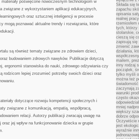
ież materiały poświęcone nowoczesnym technologiom w
Składa się t
a związane z wykorzystaniem aplikacji edukacyjnych,
zapachu skóry
opisania sat
learningowych oraz sztucznej inteligencji w procesie
realnej prac
rzemiosłem d
cy mogą poznawać aktualne trendy i rozwiązania, które
tych, którzy
dukacji.
stolarskie, c
cieszą się c
zapisują się 
zmienić zawó
talu są również tematy związane ze zdrowiem dzieci,
działania, k
współczesny
oraz budowaniem zdrowych nawyków. Publikacje dotyczą
mailem, prez
inny rodzaj 
j, ergonomii stanowiska do nauki, zdrowego odżywiania czy
początek, śr
ją rodzicom lepiej zrozumieć potrzeby swoich dzieci oraz
tylko myśli 
można też p
nowaniu.
świadomość 
zaczynają z
warunki prod
często okazu
ateriały dotyczące rozwoju kompetencji społecznych i
odpowiedzial
mniej nadpro
ty związane z komunikacją, empatią, współpracą,
większy szac
dowaniem relacji. Autorzy publikacji zwracają uwagę na
dobrze odpo
Oczywiście 
j oraz jej wpływ na funkcjonowanie dziecka w grupie
jest ekologi
wyraźnie in
m.
jednorazowej