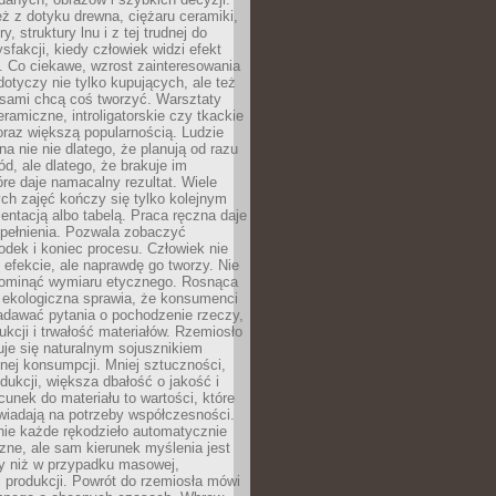
eż z dotyku drewna, ciężaru ceramiki,
, struktury lnu i z tej trudnej do
ysfakcji, kiedy człowiek widzi efekt
y. Co ciekawe, wzrost zainteresowania
otyczy nie tylko kupujących, ale też
 sami chcą coś tworzyć. Warsztaty
eramiczne, introligatorskie czy tkackie
oraz większą popularnością. Ludzie
na nie nie dlatego, że planują od razu
d, ale dlatego, że brakuje im
tóre daje namacalny rezultat. Wiele
ch zajęć kończy się tylko kolejnym
entacją albo tabelą. Praca ręczna daje
spełnienia. Pozwala zobaczyć
odek i koniec procesu. Człowiek nie
o efekcie, ale naprawdę go tworzy. Nie
ominąć wymiaru etycznego. Rosnąca
ekologiczna sprawia, że konsumenci
adawać pytania o pochodzenie rzeczy,
ukcji i trwałość materiałów. Rzemiosło
je się naturalnym sojusznikiem
nej konsumpcji. Mniej sztuczności,
dukcji, większa dbałość o jakość i
unek do materiału to wartości, które
wiadają na potrzeby współczesności.
nie każde rękodzieło automatycznie
czne, ale sam kierunek myślenia jest
ny niż w przypadku masowej,
 produkcji. Powrót do rzemiosła mówi