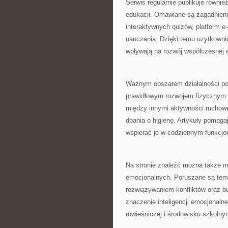
Serwis regularnie publikuje równ
edukacji. Omawiane są zagadnieni
interaktywnych quizów, platform e-
nauczania. Dzięki temu użytkowni
wpływają na rozwój współczesnej e
Ważnym obszarem działalności por
prawidłowym rozwojem fizycznym 
między innymi aktywności ruchowe
dbania o higienę. Artykuły pomaga
wspierać je w codziennym funkcjo
Na stronie znaleźć można także m
emocjonalnych. Poruszane są tema
rozwiązywaniem konfliktów oraz bu
znaczenie inteligencji emocjonalne
rówieśniczej i środowisku szkolny