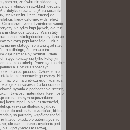
zypomina, że świat nie składa się
danych, obrazów i szybkich decyzji.
eż z dotyku drewna, ciężaru ceramiki,
, struktury lnu i z tej trudnej do
ysfakcji, kiedy człowiek widzi efekt
y. Co ciekawe, wzrost zainteresowania
otyczy nie tylko kupujących, ale też
 sami chcą coś tworzyć. Warsztaty
eramiczne, introligatorskie czy tkackie
oraz większą popularnością. Ludzie
na nie nie dlatego, że planują od razu
d, ale dlatego, że brakuje im
tóre daje namacalny rezultat. Wiele
ch zajęć kończy się tylko kolejnym
entacją albo tabelą. Praca ręczna daje
spełnienia. Pozwala zobaczyć
odek i koniec procesu. Człowiek nie
o efekcie, ale naprawdę go tworzy. Nie
ominąć wymiaru etycznego. Rosnąca
ekologiczna sprawia, że konsumenci
adawać pytania o pochodzenie rzeczy,
ukcji i trwałość materiałów. Rzemiosło
je się naturalnym sojusznikiem
nej konsumpcji. Mniej sztuczności,
dukcji, większa dbałość o jakość i
unek do materiału to wartości, które
wiadają na potrzeby współczesności.
nie każde rękodzieło automatycznie
czne, ale sam kierunek myślenia jest
ny niż w przypadku masowej,