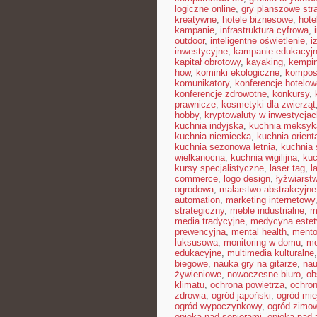
logiczne online
,
gry planszowe str
kreatywne
,
hotele biznesowe
,
hote
kampanie
,
infrastruktura cyfrowa
,
outdoor
,
inteligentne oświetlenie
,
i
inwestycyjne
,
kampanie edukacyj
kapitał obrotowy
,
kayaking
,
kempin
how
,
kominki ekologiczne
,
kompos
komunikatory
,
konferencje hotelow
konferencje zdrowotne
,
konkursy
,
prawnicze
,
kosmetyki dla zwierząt
hobby
,
kryptowaluty w inwestycjac
kuchnia indyjska
,
kuchnia meksyk
kuchnia niemiecka
,
kuchnia orient
kuchnia sezonowa letnia
,
kuchnia
wielkanocna
,
kuchnia wigilijna
,
kuc
kursy specjalistyczne
,
laser tag
,
l
commerce
,
logo design
,
łyżwiarst
ogrodowa
,
malarstwo abstrakcyjne
automation
,
marketing internetowy
strategiczny
,
meble industrialne
,
m
media tradycyjne
,
medycyna estet
prewencyjna
,
mental health
,
mento
luksusowa
,
monitoring w domu
,
mo
edukacyjne
,
multimedia kulturalne
biegowe
,
nauka gry na gitarze
,
nau
żywieniowe
,
nowoczesne biuro
,
ob
klimatu
,
ochrona powietrza
,
ochron
zdrowia
,
ogród japoński
,
ogród mie
ogród wypoczynkowy
,
ogród zimo
opieka nad seniorami
,
opieka nad