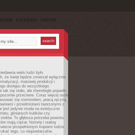
SCRIBE
FACEBOOK
TWITTER
iedawna wielu ludzi było
, że świat będzie zmierzał wyłącznie
omatyzacji, masowej produkcji i
ego dostępu do wszystkiego.
 tak się stało, ale równolegle pojawiło
 pozornie przeciwne. Coraz więcej osób
resować się rzemiosłem, pracą ręczną,
owniami i przedmiotami tworzonymi z
e jest jedynie moda na estetyczne
ztatu, glinianych kubków czy
stołów. To głębsza potrzeba powrotu
óre mają ciężar, historię i realną
wiecie przepełnionym kopiami ludzie
ukać tego, co niepowtarzalne.