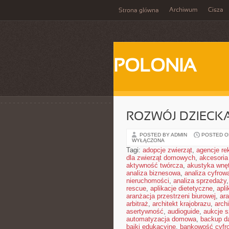
Archiwum
Cisza
Strona główna
POLONIA
ROZWÓJ DZIECK
POSTED BY ADMIN
POSTED ON
WYŁĄCZONA
Tagi:
adopcje zwierząt
,
agencje r
dla zwierząt domowych
,
akcesoria
aktywność twórcza
,
akustyka wnę
analiza biznesowa
,
analiza cyfrow
nieruchomości
,
analiza sprzedaży
rescue
,
aplikacje dietetyczne
,
apl
aranżacja przestrzeni biurowej
,
ara
arbitraż
,
architekt krajobrazu
,
arch
asertywność
,
audioguide
,
aukcje s
automatyzacja domowa
,
backup d
bajki edukacyjne
,
bankowość cyfr