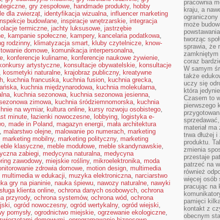
pracownia m
ategiczne
,
gry zespołowe
,
handmade produkty
,
hobby
kraju, a naw
le dla zwierząt
,
identyfikacja wizualna
,
influencer marketing
ograniczony 
inspekcje budowlane
,
inspiracje wnętrzarskie
,
integracja
może budowa
zolacje termiczne
,
jachty luksusowe
,
jastrzębie
powstawania 
ne
,
kampanie społeczne
,
kampery
,
kancelaria podatkowa
,
tworząc społ
g rodzinny
,
klimatyzacja smart
,
kluby czytelnicze
,
know-
sprawia, że r
towanie domowe
,
komunikacja interpersonalna
,
zamkniętym 
e
,
konferencje kulinarne
,
konferencje naukowe żywienie
,
coraz bardzi
konkursy artystyczne
,
konsultacje obywatelskie
,
konsultacje
W samym śro
,
kosmetyki naturalne
,
krajobraz publiczny
,
kreatywne
także edukow
h
,
kuchnia francuska
,
kuchnia fusion
,
kuchnia grecka
,
uczy się odr
ańska
,
kuchnia międzynarodowa
,
kuchnia molekularna
,
która jedyni
alna
,
kuchnia sezonowa
,
kuchnia sezonowa jesienna
,
Czasem to wł
 sezonowa zimowa
,
kuchnia śródziemnomorska
,
kuchnia
pierwszego k
hnie na wymiar
,
kultura online
,
kursy rozwoju osobistego
,
przygotowa
ast minute
,
łazienki nowoczesne
,
lobbying
,
logistyka e-
sprzedawać,
wo
,
made in Poland
,
magazyn energii
,
mała architektura
materiał ma
,
malarstwo olejne
,
malowanie po numerach
,
marketing
trwa dłużej 
,
marketing mobilny
,
marketing polityczny
,
marketing
produktu. Ta
eble klasyczne
,
meble modułowe
,
meble skandynawskie
,
zmienia spos
yczna zabiegi
,
medycyna naturalna
,
medycyna
przestaje pa
ring zawodowy
,
miejskie rośliny
,
mikroelektronika
,
moda
patrzeć na w
nitorowanie zdrowia domowe
,
motion design
,
multimedia
również odpo
,
multimedia w edukacji
,
muzyka elektroniczna
,
narciarstwo
więcej osób 
ka gry na pianinie
,
nauka śpiewu
,
nawozy naturalne
,
nawyki
pracując na 
sługa klienta online
,
ochrona danych osobowych
,
ochrona
komunikatory
a przyrody
,
ochrona systemów
,
ochrona wód
,
ochrona
pamięci kilk
jski
,
ogród nowoczesny
,
ogród wertykalny
,
ogród wiejski
,
kontakt z cz
wy pomysły
,
ogrodnictwo miejskie
,
ogrzewanie ekologiczne
,
obecnym staj
 zwierzętami domowymi
,
oprogramowanie biznesowe
,