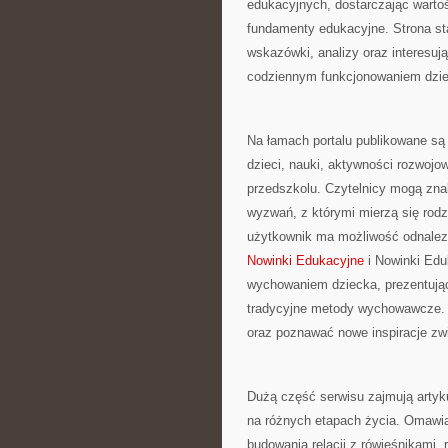
edukacyjnych, dostarczając warto
fundamenty edukacyjne. Strona st
wskazówki, analizy oraz interesu
codziennym funkcjonowaniem dziec
Na łamach portalu publikowane są
dzieci, nauki, aktywności rozwoj
przedszkolu. Czytelnicy mogą zna
wyzwań, z którymi mierzą się rodz
użytkownik ma możliwość odnalez
Nowinki Edukacyjne
i Nowinki Edu
wychowaniem dziecka, prezentując
tradycyjne metody wychowawcze. 
oraz poznawać nowe inspiracje zw
Dużą część serwisu zajmują artyk
na różnych etapach życia. Omawia
budowania relacji z rówieśnikami,