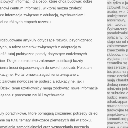
ściowych informacji dla osób, które chcą budować dobre
nie tylko o 
człowiek kup
anowi centrum informacji, w której można znaleźć
osobę, wie, 
jące informacje związane z edukacją, wychowaniem i
umiejętność 
anonimowy. M
i na różnych etapach rozwoju.
jeśli twórca 
Wytworzony 
paradoksalni
opłacalny, bo
 rozbudowane artykuły dotyczące rozwoju psychicznego
staje się od
zainteresow
owych, a także tematów związanych z adaptacją w
zmęczenia p
leźć tutaj praktyczne porady dotyczące codziennych
sklepów, mo
wygląda podo
ice. Dzięki szerokiemu zakresowi publikacji każdy
ceramika są 
najszerszej 
ienia treści dopasowanych do swoich potrzeb. Polecam
bezpieczna 
kacyjne. Portal omawia zagadnienia związane z
coraz części
mają charakt
 zarówno nowoczesne podejścia edukacyjne, jak i
drobną nieró
Dzięki temu użytkownicy mogą zdobywać nowe informacje
odróżnia jed
te subtelne 
iązane z procesem nauki i wychowania.
budzić emoc
odradzające 
nowoczesnośc
tradycyjne 
uły poradnikowe, które pomagają zrozumieć potrzeby dzieci
projektowani
komunikacją 
ne są tutaj tematy dotyczące pierwszych dni w żłobku,
pracownia m
 rozwijania samodzielności oraz wzmacniania poczucia
kraju, a naw