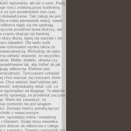
jakość wykonania, ale też o sens. Kiedy
uje rzecz zrobioną przez konkretną
że za tym przedmiotem stoi czas,
i doświadczenie. Taki zakup nie jest
a w sobie pierwiastek relacji, nawet
i odbiorca nigdy się nie spotkają.
ręcznie przedmiot bywa droższy, ale
e często okazuje się bardziej
 służy dłużej, lepiej się starzeje i nie
 razu odpadem. Dla wielu osób
anie rzemiosłem wynika także ze
owtarzalnością. Wchodząc do wielu
żna odnieść wrażenie, że wszystko
bnie. Meble, dodatki, ubrania czy
projektowane tak, aby trafiać do jak
grupy odbiorców. Efektem jest
przeciętność. Tymczasem człowiek
ej chce otaczać się rzeczami, które
er. Chce widzieć ślad ludzkiej ręki,
wność, indywidualny detal, coś, co
en egzemplarz od drugiego. To właśnie
cechy sprawiają, że przedmiot zaczyna
je. Warto też zauważyć, że
się rzemiosło nie jest wrogiem
i. Dzisiejsi twórcy potrafią łączyć
techniki z nowoczesnym
em, sprzedażą online i świadomą
z klientem. Dzięki temu niewielka
oże dotrzeć do odbiorców z całego
et z zagranicy. Dawniej rzemieślnik był