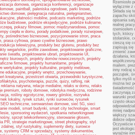
Rzemiosło pr
anizacja domowa
,
organizacja konferencji
,
organizacje
wyłącznie z 
 domowe
,
paintball
,
paleniska ogrodowe
,
parki linowe
,
Składa się t
nictwo domowe
,
pielęgnacja naturalna
,
pielęgniarstwo
,
zapachu skóry
ukacyjne
,
płatności mobilne
,
podcasts marketing
,
podróże
opisania sat
róże budżetowe
,
podróże ekspedycyjne
,
podróże kulinarne
,
realnej prac
zyczepą
,
pokazy filmowe
,
pomoc międzynarodowa
,
pomoc
rzemiosłem d
ompy ciepła w domu
,
porady podatkowe
,
porady rozwojowe
,
tych, którzy
sty
,
pośrednictwo biznesowe
,
pozycjonowanie stron
,
praca
stolarskie, c
e
,
prasa cyfrowa
,
prawo cywilne biznesowe
,
prawo
cieszą się c
rodukcja telewizyjna
,
produkty bez glutenu
,
produkty bez
zapisują się 
ukty wegańskie
,
profile zawodowe
,
projektowanie graficzne
,
zmienić zawó
anie światła
,
projektowanie ubrań
,
projektowanie UI
,
działania, k
nętrz biurowych
,
projekty domów nowoczesnych
,
projekty
współczesny
raficzne firmowe
,
projekty humanitarne
,
projekty
mailem, prez
we wertykalne
,
projekty kulturalne
,
projekty meblowe
,
inny rodzaj 
zne edukacyjne
,
projekty wnętrz
,
przechowywanie
,
początek, śr
zeń kreatywna
,
przestrzeń otwarta
,
przewodniki turystyczne
,
tylko myśli 
ofilaktyka
,
psychoterapia
,
puzzle
,
quizy
,
rafting
,
rak
można też p
,
reklama natywna
,
relacje medialne
,
relaks w domu
,
relaks
świadomość 
cje premium
,
roboty domowe
,
robotyka medyczna
,
rodzinne
zaczynają z
nacja
,
rośliny egzotyczne
,
rowery górskie
,
rozrywka
warunki prod
ynek lokalny
,
rynek sztuki
,
rynki surowców
,
rysunek
często okazu
,
SEO techniczne
,
serowarstwo domowe
,
sieć 5G
,
sieci
odpowiedzial
anie modeli
,
smart budynki
,
smart city technologie
,
smart
mniej nadpro
lesie
,
sponsoring wydarzeń
,
spotkania networkingowe
większy szac
nośny
,
sprzęt telekonferencyjny
,
sterowanie głosem
,
dobrze odpo
gia PR
,
strategie marketingowe
,
street photography
,
styl
Oczywiście 
 zdalnej
,
styl rustykalny
,
suplementy diety
,
surowce
jest ekologi
ne
,
systemy CRM w sprzedaży
,
systemy dokumentów
,
wyraźnie in