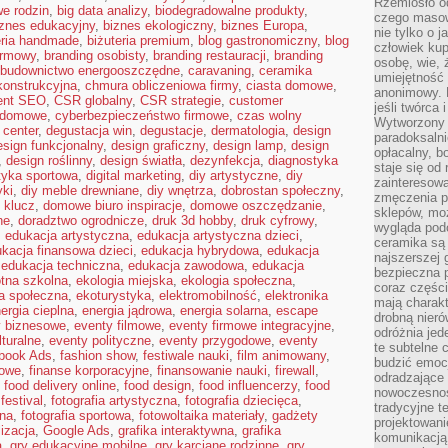
Rzemiosło o
e rodzin
,
big data analizy
,
biodegradowalne produkty
,
czego masow
iznes edukacyjny
,
biznes ekologiczny
,
biznes Europa
,
nie tylko o 
eria handmade
,
biżuteria premium
,
blog gastronomiczny
,
blog
człowiek kup
irmowy
,
branding osobisty
,
branding restauracji
,
branding
osobę, wie, 
budownictwo energooszczędne
,
caravaning
,
ceramika
umiejętność 
ekonstrukcyjna
,
chmura obliczeniowa firmy
,
ciasta domowe
,
anonimowy. M
ent SEO
,
CSR globalny
,
CSR strategie
,
customer
jeśli twórca 
 domowe
,
cyberbezpieczeństwo firmowe
,
czas wolny
Wytworzony 
 center
,
degustacja win
,
degustacje
,
dermatologia
,
design
paradoksalni
esign funkcjonalny
,
design graficzny
,
design lamp
,
design
opłacalny, bo
,
design roślinny
,
design światła
,
dezynfekcja
,
diagnostyka
staje się od
tyka sportowa
,
digital marketing
,
diy artystyczne
,
diy
zainteresow
yki
,
diy meble drewniane
,
diy wnętrza
,
dobrostan społeczny
,
zmęczenia p
 klucz
,
domowe biuro inspiracje
,
domowe oszczędzanie
,
sklepów, mo
ne
,
doradztwo ogrodnicze
,
druk 3d hobby
,
druk cyfrowy
,
wygląda podo
,
edukacja artystyczna
,
edukacja artystyczna dzieci
,
ceramika są 
kacja finansowa dzieci
,
edukacja hybrydowa
,
edukacja
najszerszej 
,
edukacja techniczna
,
edukacja zawodowa
,
edukacja
bezpieczna 
tna szkolna
,
ekologia miejska
,
ekologia społeczna
,
coraz części
a społeczna
,
ekoturystyka
,
elektromobilność
,
elektronika
mają charakt
ergia cieplna
,
energia jądrowa
,
energia solarna
,
escape
drobną nieró
y biznesowe
,
eventy filmowe
,
eventy firmowe integracyjne
,
odróżnia jed
lturalne
,
eventy polityczne
,
eventy przygodowe
,
eventy
te subtelne 
book Ads
,
fashion show
,
festiwale nauki
,
film animowany
,
budzić emoc
rowe
,
finanse korporacyjne
,
finansowanie nauki
,
firewall
,
odradzające 
,
food delivery online
,
food design
,
food influencerzy
,
food
nowoczesnośc
festival
,
fotografia artystyczna
,
fotografia dziecięca
,
tradycyjne 
bna
,
fotografia sportowa
,
fotowoltaika materiały
,
gadżety
projektowani
lizacja
,
Google Ads
,
grafika interaktywna
,
grafika
komunikacją 
a
,
gry edukacyjne mobilne
,
gry karciane rodzinne
,
gry