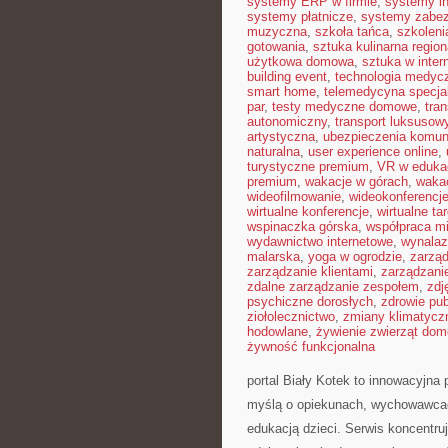
systemy ERP w firmie
,
systemy in
systemy płatnicze
,
systemy zabe
muzyczna
,
szkoła tańca
,
szkoleni
gotowania
,
sztuka kulinarna region
użytkowa domowa
,
sztuka w inter
building event
,
technologia medyc
smart home
,
telemedycyna specja
par
,
testy medyczne domowe
,
tra
autonomiczny
,
transport luksusow
artystyczna
,
ubezpieczenia komun
naturalna
,
user experience online
,
turystyczne premium
,
VR w edukac
premium
,
wakacje w górach
,
waka
wideofilmowanie
,
wideokonferencj
wirtualne konferencje
,
wirtualne tar
wspinaczka górska
,
współpraca m
wydawnictwo internetowe
,
wynalaz
malarska
,
yoga w ogrodzie
,
zarząd
zarządzanie klientami
,
zarządzani
zdalne zarządzanie zespołem
,
zdj
psychiczne dorosłych
,
zdrowie pub
ziołolecznictwo
,
zmiany klimatycz
hodowlane
,
żywienie zwierząt do
żywność funkcjonalna
portal Biały Kotek to innowacyjna 
myślą o opiekunach, wychowawcac
edukacją dzieci. Serwis koncentru