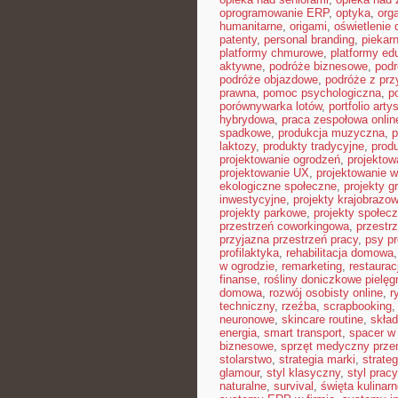
oprogramowanie ERP
,
optyka
,
org
humanitarne
,
origami
,
oświetlenie
patenty
,
personal branding
,
piekar
platformy chmurowe
,
platformy ed
aktywne
,
podróże biznesowe
,
pod
podróże objazdowe
,
podróże z pr
prawna
,
pomoc psychologiczna
,
p
porównywarka lotów
,
portfolio arty
hybrydowa
,
praca zespołowa onlin
spadkowe
,
produkcja muzyczna
,
p
laktozy
,
produkty tradycyjne
,
prod
projektowanie ogrodzeń
,
projektow
projektowanie UX
,
projektowanie w
ekologiczne społeczne
,
projekty g
inwestycyjne
,
projekty krajobrazo
projekty parkowe
,
projekty społec
przestrzeń coworkingowa
,
przestr
przyjazna przestrzeń pracy
,
psy pr
profilaktyka
,
rehabilitacja domowa
w ogrodzie
,
remarketing
,
restaura
finanse
,
rośliny doniczkowe pielęg
domowa
,
rozwój osobisty online
,
r
techniczny
,
rzeźba
,
scrapbooking
neuronowe
,
skincare routine
,
skład
energia
,
smart transport
,
spacer w 
biznesowe
,
sprzęt medyczny prze
stolarstwo
,
strategia marki
,
strate
glamour
,
styl klasyczny
,
styl pracy
naturalne
,
survival
,
święta kulinar