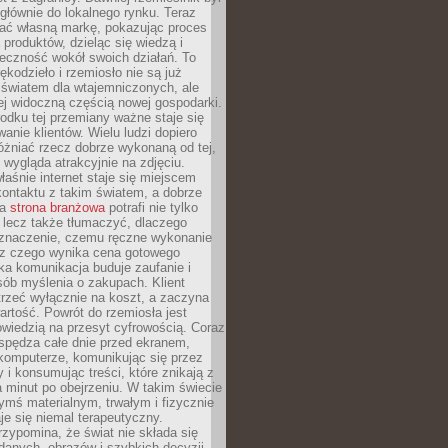
głównie do lokalnego rynku. Teraz
ć własną markę, pokazując proces
produktów, dzieląc się wiedzą i
eczność wokół swoich działań. To
ękodzieło i rzemiosło nie są już
światem dla wtajemniczonych, ale
ej widoczną częścią nowej gospodarki.
dku tej przemiany ważne staje się
anie klientów. Wielu ludzi dopiero
óżniać rzecz dobrze wykonaną od tej,
e wygląda atrakcyjnie na zdjęciu.
aśnie internet staje się miejscem
ontaktu z takim światem, a dobrze
na
strona branżowa
potrafi nie tylko
 lecz także tłumaczyć, dlaczego
 znaczenie, czemu ręczne wykonanie
i z czego wynika cena gotowego
ka komunikacja buduje zaufanie i
ób myślenia o zakupach. Klient
trzeć wyłącznie na koszt, a zaczyna
artość. Powrót do rzemiosła jest
wiedzią na przesyt cyfrowością. Coraz
spędza całe dnie przed ekranem,
komputerze, komunikując się przez
 i konsumując treści, które znikają z
a minut po obejrzeniu. W takim świecie
ymś materialnym, trwałym i fizycznie
e się niemal terapeutyczny.
zypomina, że świat nie składa się
danych, obrazów i szybkich decyzji.