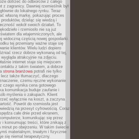
oże dotrzeć do odbiorców z całego
et z zagranicy. Dawniej rzemieślnik był
głównie do lokalnego rynku. Teraz
ć własną markę, pokazując proces
produktów, dzieląc się wiedzą i
eczność wokół swoich działań. To
ękodzieło i rzemiosło nie są już
światem dla wtajemniczonych, ale
ej widoczną częścią nowej gospodarki.
dku tej przemiany ważne staje się
anie klientów. Wielu ludzi dopiero
óżniać rzecz dobrze wykonaną od tej,
e wygląda atrakcyjnie na zdjęciu.
aśnie internet staje się miejscem
ontaktu z takim światem, a dobrze
na
strona branżowa
potrafi nie tylko
 lecz także tłumaczyć, dlaczego
 znaczenie, czemu ręczne wykonanie
i z czego wynika cena gotowego
ka komunikacja buduje zaufanie i
ób myślenia o zakupach. Klient
trzeć wyłącznie na koszt, a zaczyna
artość. Powrót do rzemiosła jest
wiedzią na przesyt cyfrowością. Coraz
spędza całe dnie przed ekranem,
komputerze, komunikując się przez
 i konsumując treści, które znikają z
a minut po obejrzeniu. W takim świecie
ymś materialnym, trwałym i fizycznie
e się niemal terapeutyczny.