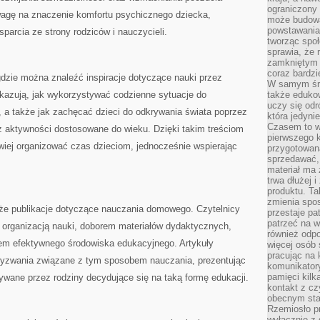
ograniczony 
uwagę na znaczenie komfortu psychicznego dziecka,
może budowa
powstawania 
parcia ze strony rodziców i nauczycieli.
tworząc społ
sprawia, że r
zamkniętym 
coraz bardzi
 gdzie można znaleźć inspiracje dotyczące nauki przez
W samym śro
kazują, jak wykorzystywać codzienne sytuacje do
także edukow
uczy się odr
 a także jak zachęcać dzieci do odkrywania świata poprzez
która jedyni
Czasem to wł
 aktywności dostosowane do wieku. Dzięki takim treściom
pierwszego k
wiej organizować czas dzieciom, jednocześnie wspierając
przygotowa
sprzedawać,
materiał ma
trwa dłużej 
produktu. Ta
zmienia spos
że publikacje dotyczące nauczania domowego. Czytelnicy
przestaje pa
patrzeć na w
z organizacją nauki, doborem materiałów dydaktycznych,
również odpo
em efektywnego środowiska edukacyjnego. Artykuły
więcej osób 
pracując na 
wyzwania związane z tym sposobem nauczania, prezentując
komunikatory
pamięci kilk
ywane przez rodziny decydujące się na taką formę edukacji.
kontakt z cz
obecnym staj
Rzemiosło pr
wyłącznie z 