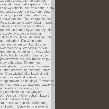
dzyskuje znaczenie, bo daje coś,
y rynek nie potrafi zapewnić. Chodzi
jakość wykonania, ale też o sens. Kiedy
uje rzecz zrobioną przez konkretną
że za tym przedmiotem stoi czas,
i doświadczenie. Taki zakup nie jest
a w sobie pierwiastek relacji, nawet
i odbiorca nigdy się nie spotkają.
ręcznie przedmiot bywa droższy, ale
e często okazuje się bardziej
 służy dłużej, lepiej się starzeje i nie
 razu odpadem. Dla wielu osób
anie rzemiosłem wynika także ze
owtarzalnością. Wchodząc do wielu
żna odnieść wrażenie, że wszystko
bnie. Meble, dodatki, ubrania czy
projektowane tak, aby trafiać do jak
grupy odbiorców. Efektem jest
przeciętność. Tymczasem człowiek
ej chce otaczać się rzeczami, które
er. Chce widzieć ślad ludzkiej ręki,
wność, indywidualny detal, coś, co
en egzemplarz od drugiego. To właśnie
cechy sprawiają, że przedmiot zaczyna
je. Warto też zauważyć, że
się rzemiosło nie jest wrogiem
i. Dzisiejsi twórcy potrafią łączyć
techniki z nowoczesnym
em, sprzedażą online i świadomą
z klientem. Dzięki temu niewielka