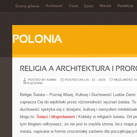
Archiwum
Cisza
Maryla
Redakcja
Strona główna
Dzień
POLONIA
RELIGIA A ARCHITEKTURA I PROR
POSTED BY ADMIN
POSTED ON LIS - 22 - 2025
MOŻLIWOŚĆ 
WYŁĄCZONA
Religie Świata – Poznaj Wiarę, Kulturę i Duchowość Ludów Ziemi 
zaprasza Cię do wędrówki przez różnorodność wyznań świata. To
duchowość spotyka się z dziejami, kulturą i namysłem intelektua
blogu to:
Święci i błogosławieni
i Kobiety w religiach świata. Od pi
tym blogiem odkrywasz, że nie jest to zwykła strona, lecz map
świata, napisane w formie zrozumiałej zarówno dla początkujących