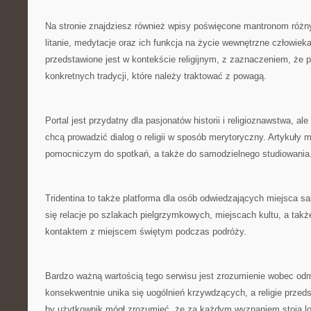
Na stronie znajdziesz również wpisy poświęcone mantronom różny
litanie, medytacje oraz ich funkcja na życie wewnętrzne człowiek
przedstawione jest w kontekście religijnym, z zaznaczeniem, że p
konkretnych tradycji, które należy traktować z powagą.
Portal jest przydatny dla pasjonatów historii i religioznawstwa, ale
chcą prowadzić dialog o religii w sposób merytoryczny. Artykuły
pomocniczym do spotkań, a także do samodzielnego studiowania
Tridentina to także platforma dla osób odwiedzających miejsca sa
się relacje po szlakach pielgrzymkowych, miejscach kultu, a tak
kontaktem z miejscem świętym podczas podróży.
Bardzo ważną wartością tego serwisu jest zrozumienie wobec od
konsekwentnie unika się uogólnień krzywdzących, a religie przed
by użytkownik mógł zrozumieć, że za każdym wyznaniem stoją los