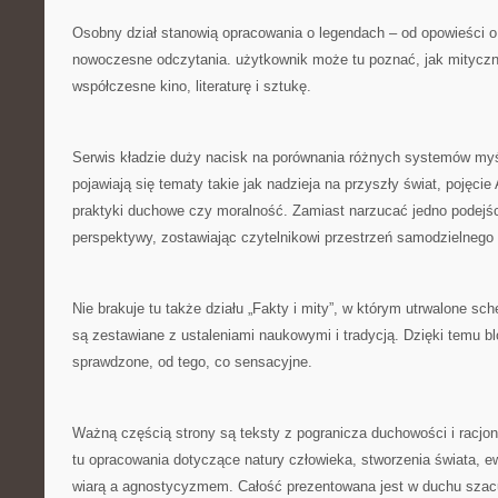
Osobny dział stanowią opracowania o legendach – od opowieści o
nowoczesne odczytania. użytkownik może tu poznać, jak mityczne 
współczesne kino, literaturę i sztukę.
Serwis kładzie duży nacisk na porównania różnych systemów myś
pojawiają się tematy takie jak nadzieja na przyszły świat, pojęcie 
praktyki duchowe czy moralność. Zamiast narzucać jedno podejści
perspektywy, zostawiając czytelnikowi przestrzeń samodzielnego
Nie brakuje tu także działu „Fakty i mity”, w którym utrwalone s
są zestawiane z ustaleniami naukowymi i tradycją. Dzięki temu b
sprawdzone, od tego, co sensacyjne.
Ważną częścią strony są teksty z pogranicza duchowości i racjo
tu opracowania dotyczące natury człowieka, stworzenia świata, e
wiarą a agnostycyzmem. Całość prezentowana jest w duchu sza