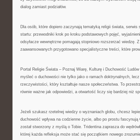
dialog zamiast podziałów.
Dla osób, które dopiero zaczynają tematyką religii świata, serwis
startu: przewodniki krok po kroku podstawowych pojęć, wyjaśnien
odsyłacze wewnętrzne pomagają stopniowo rozszerzać wiedzę. Z 
zaawansowanych przygotowano specjalistyczne treści, które prow
Portal Religie Świata – Poznaj Wiarę, Kulturę i Duchowość Ludów 
myśleć o duchowości nie tylko jako o ramach doktrynalnych, lecz
rzeczywistości, który kształtuje nasze społeczeństwa. To przestr
równie ważne jak odpowiedzi, a otwartość liczy się bardziej niż sp
Jeżeli szukasz rzetelnej wiedzy o wyznaniach globu, chcesz lepie
duchowość wpływa na codzienne życie, albo po prostu fascynują C
został stworzony z myślą o Tobie. Tridentina zaprasza do wędrów
której każda refleksja może stać się początkiem nowego zrozumie