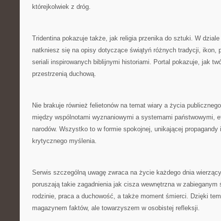
którejkolwiek z dróg.
Tridentina pokazuje także, jak religia przenika do sztuki. W dzia
natkniesz się na opisy dotyczące świątyń różnych tradycji, ikon, pi
seriali inspirowanych biblijnymi historiami. Portal pokazuje, jak 
przestrzenią duchową.
Nie brakuje również felietonów na temat wiary a życia publiczne
między wspólnotami wyznaniowymi a systemami państwowymi, e
narodów. Wszystko to w formie spokojnej, unikającej propagandy 
krytycznego myślenia.
Serwis szczególną uwagę zwraca na życie każdego dnia wierzący
poruszają takie zagadnienia jak cisza wewnętrzna w zabieganym 
rodzinie, praca a duchowość, a także moment śmierci. Dzięki temu 
magazynem faktów, ale towarzyszem w osobistej refleksji.