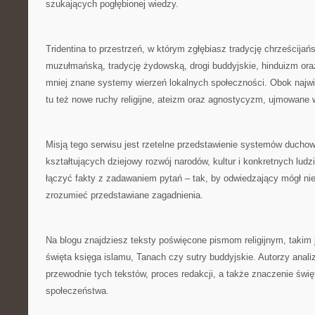
szukających pogłębionej wiedzy.
Tridentina to przestrzeń, w którym zgłębiasz tradycję chrześcijańs
muzułmańską, tradycję żydowską, drogi buddyjskie, hinduizm oraz
mniej znane systemy wierzeń lokalnych społeczności. Obok najw
tu też nowe ruchy religijne, ateizm oraz agnostycyzm, ujmowan
Misją tego serwisu jest rzetelne przedstawienie systemów duchow
kształtujących dziejowy rozwój narodów, kultur i konkretnych ludzi
łączyć fakty z zadawaniem pytań – tak, by odwiedzający mógł nie
zrozumieć przedstawiane zagadnienia.
Na blogu znajdziesz teksty poświęcone pismom religijnym, takim 
święta księga islamu, Tanach czy sutry buddyjskie. Autorzy anal
przewodnie tych tekstów, proces redakcji, a także znaczenie świę
społeczeństwa.