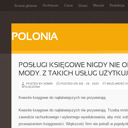
Archiwum
Cisza
Maryla
Redakcja
Strona główna
Dzień
POLONIA
POSŁUGI KSIĘGOWE NIGDY NIE O
MODY. Z TAKICH USŁUG UŻYTKU
POSTED BY ADMIN
POSTED ON SIE - 29 - 2025
MOŻLIWOŚĆ 
WYŁĄCZONA
Kwestie księgowe do najłatwiejszych nie przywierają
Kwestie księgowe do najłatwiejszych nie przywierają. Trzeba mnó
zawodzie rachunkowego i wybornego wyedukowania, aby móc sobi
przeważeniem księgowości. Większość firm nie potrafi w pojedyn