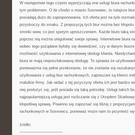
W następstwie tego często wypożyczają one usługi biura rachunk
tym problemem. O ile chodzi o miasto Sosnowiec, to tutejsze bi
posiadają dużo do zaproponowania. Ich oferta jest na tyle rozmai
przyskoczy do smaku. Z propozycją tych biur można bez kłopotu 
stronki www, co jest sporym uproszczeniem. Każde biuro taką st
poprzez nią można uregulować swoje sprawy. Internetowe biura r
wobec tego pożądane byłoby się dowiedzieć, czy w danym biurz
możliwość użytkowania z internetowej obsługi klienta. Niesłychanie
biura te mają nieposzlakowaną obsługę. To sprawia że użytkowani
ponieważma się pełne przekonanie, że nie zostanie się oszukan
użytkowania z usług biur rachunkowych, zapraszani są klienci indy
malutkie firmy. Jak widać z tej przyczyny oferta ich jest bardzo
niej posłużyć się, jeśli posiada się taką potrzebę. Usługi takich bi
najpopularniejszą usługą jest rozliczanie się z Urzędem Skarb
kłopotliwą sprawą. Powinno się zapoznać się bliżej z propozycjam
rachunkowych w Sosnowcu, ponieważ może nam to przynieść wył
źródło:
———————————