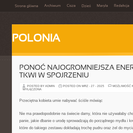
Archiwum
Cisza
Maryla
Redakcja
Strona główna
Dzień
POLONIA
PONOĆ NAJOGROMNIEJSZA ENER
TKWI W SPOJRZENIU
POSTED BY ADMIN
POSTED ON WRZ - 27 - 2025
MOŻLIWOŚĆ 
WYŁĄCZONA
Przeciętna kobieta umie nabywać ściśle mówiąc
Nie ma prawdopodobnie na świecie damy, która nie używałaby ch
panie, jakie dbanie o urodę sprowadzają do porządnego mydła i kr
które do takiego zestawu dokładają trochę pudru oraz żel do myci