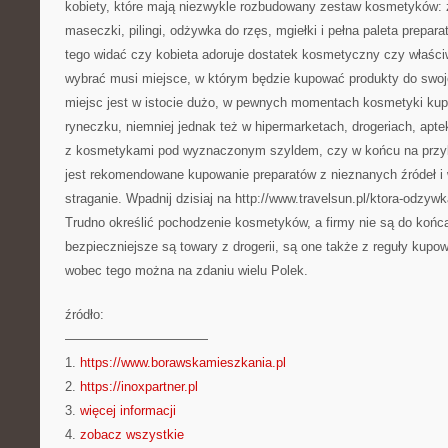
kobiety, które mają niezwykle rozbudowany zestaw kosmetyków: że
maseczki, pilingi, odżywka do rzęs, mgiełki i pełna paleta prepa
tego widać czy kobieta adoruje dostatek kosmetyczny czy właści
wybrać musi miejsce, w którym będzie kupować produkty do swoj
miejsc jest w istocie dużo, w pewnych momentach kosmetyki kup
ryneczku, niemniej jednak też w hipermarketach, drogeriach, apt
z kosmetykami pod wyznaczonym szyldem, czy w końcu na przykł
jest rekomendowane kupowanie preparatów z nieznanych źródeł i 
straganie. Wpadnij dzisiaj na http://www.travelsun.pl/ktora-odzywk
Trudno określić pochodzenie kosmetyków, a firmy nie są do końc
bezpieczniejsze są towary z drogerii, są one także z reguły kup
wobec tego można na zdaniu wielu Polek.
źródło:
———————————
1.
https://www.borawskamieszkania.pl
2.
https://inoxpartner.pl
3.
więcej informacji
4.
zobacz wszystkie