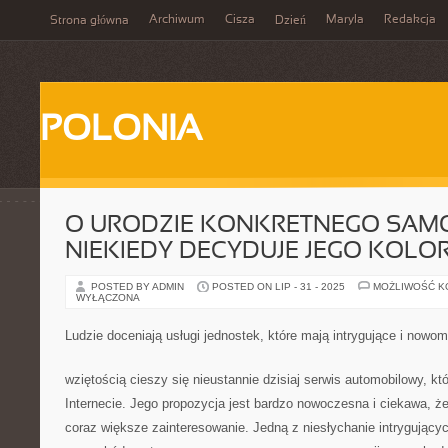
Archiwum
Cisza
Maryla
Redakcja
Strona główna
Dzień
POLONIA
O URODZIE KONKRETNEGO SA
NIEKIEDY DECYDUJE JEGO KOLO
POSTED BY ADMIN
POSTED ON LIP - 31 - 2025
MOŻLIWOŚĆ 
WYŁĄCZONA
Ludzie doceniają usługi jednostek, które mają intrygujące i nowo
wziętością cieszy się nieustannie dzisiaj serwis automobilowy, kt
Internecie. Jego propozycja jest bardzo nowoczesna i ciekawa, że
coraz większe zainteresowanie. Jedną z niesłychanie intrygujących