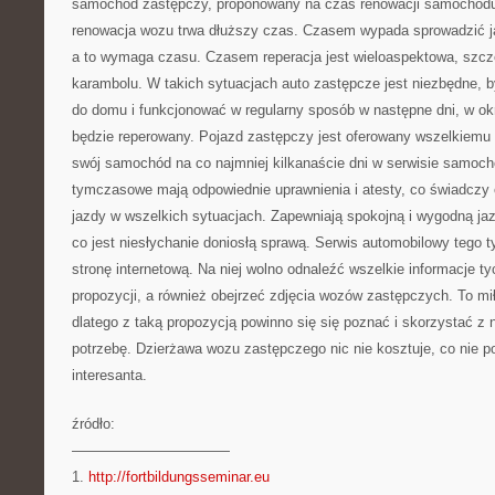
samochód zastępczy, proponowany na czas renowacji samochodu.
renowacja wozu trwa dłuższy czas. Czasem wypada sprowadzić j
a to wymaga czasu. Czasem reperacja jest wieloaspektowa, szczeg
karambolu. W takich sytuacjach auto zastępcze jest niezbędne, by
do domu i funkcjonować w regularny sposób w następne dni, w o
będzie reperowany. Pojazd zastępczy jest oferowany wszelkiemu k
swój samochód na co najmniej kilkanaście dni w serwisie samo
tymczasowe mają odpowiednie uprawnienia i atesty, co świadczy 
jazdy w wszelkich sytuacjach. Zapewniają spokojną i wygodną ja
co jest niesłychanie doniosłą sprawą. Serwis automobilowy tego 
stronę internetową. Na niej wolno odnaleźć wszelkie informacje ty
propozycji, a również obejrzeć zdjęcia wozów zastępczych. To mił
dlatego z taką propozycją powinno się się poznać i skorzystać z ni
potrzebę. Dzierżawa wozu zastępczego nic nie kosztuje, co nie p
interesanta.
źródło:
———————————
1.
http://fortbildungsseminar.eu