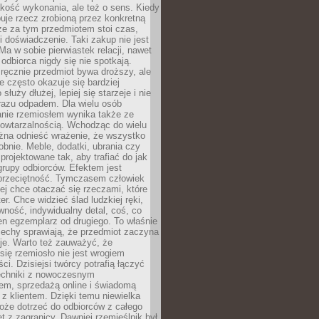
jakość wykonania, ale też o sens. Kiedy
uje rzecz zrobioną przez konkretną
że za tym przedmiotem stoi czas,
i doświadczenie. Taki zakup nie jest
a w sobie pierwiastek relacji, nawet
i odbiorca nigdy się nie spotkają.
ręcznie przedmiot bywa droższy, ale
e często okazuje się bardziej
 służy dłużej, lepiej się starzeje i nie
 razu odpadem. Dla wielu osób
anie rzemiosłem wynika także ze
owtarzalnością. Wchodząc do wielu
żna odnieść wrażenie, że wszystko
bnie. Meble, dodatki, ubrania czy
projektowane tak, aby trafiać do jak
grupy odbiorców. Efektem jest
przeciętność. Tymczasem człowiek
ej chce otaczać się rzeczami, które
er. Chce widzieć ślad ludzkiej ręki,
wność, indywidualny detal, coś, co
en egzemplarz od drugiego. To właśnie
cechy sprawiają, że przedmiot zaczyna
je. Warto też zauważyć, że
się rzemiosło nie jest wrogiem
i. Dzisiejsi twórcy potrafią łączyć
techniki z nowoczesnym
em, sprzedażą online i świadomą
z klientem. Dzięki temu niewielka
oże dotrzeć do odbiorców z całego
et z zagranicy. Dawniej rzemieślnik był