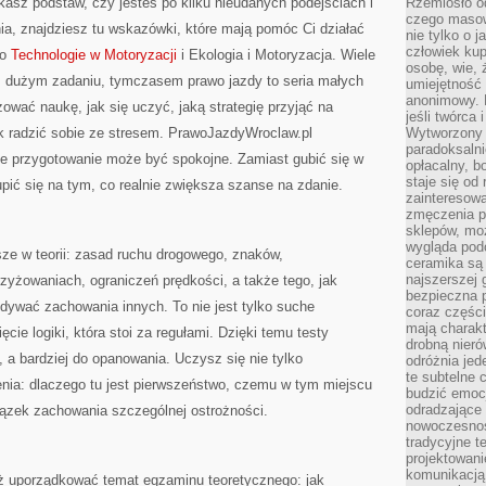
kasz podstaw, czy jesteś po kilku nieudanych podejściach i
Rzemiosło o
czego masow
ia, znajdziesz tu wskazówki, które mają pomóc Ci działać
nie tylko o 
człowiek kup
to
Technologie w Motoryzacji
i Ekologia i Motoryzacja. Wiele
osobę, wie, 
m, dużym zadaniu, tymczasem prawo jazdy to seria małych
umiejętność 
anonimowy. M
zować naukę, jak się uczyć, jaką strategię przyjąć na
jeśli twórca 
k radzić sobie ze stresem. PrawoJazdyWroclaw.pl
Wytworzony 
paradoksalni
że przygotowanie może być spokojne. Zamiast gubić się w
opłacalny, bo
staje się od
ić się na tym, co realnie zwiększa szanse na zdanie.
zainteresow
zmęczenia p
sklepów, mo
wygląda podo
sze w teorii: zasad ruchu drogowego, znaków,
ceramika są 
najszerszej 
zyżowaniach, ograniczeń prędkości, a także tego, jak
bezpieczna 
idywać zachowania innych. To nie jest tylko suche
coraz części
mają charakt
cie logiki, która stoi za regułami. Dzięki temu testy
drobną nieró
, a bardziej do opanowania. Uczysz się nie tylko
odróżnia jed
te subtelne 
enia: dlaczego tu jest pierwszeństwo, czemu w tym miejscu
budzić emoc
odradzające 
iązek zachowania szczególnej ostrożności.
nowoczesnośc
tradycyjne 
projektowani
komunikacją 
 uporządkować temat egzaminu teoretycznego: jak