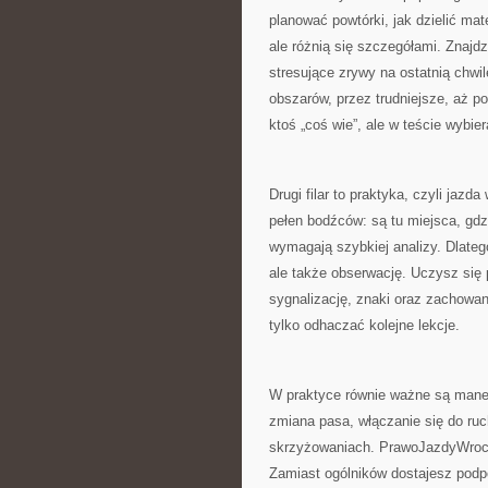
planować powtórki, jak dzielić mate
ale różnią się szczegółami. Znajd
stresujące zrywy na ostatnią chwi
obszarów, przez trudniejsze, aż po
ktoś „coś wie”, ale w teście wybier
Drugi filar to praktyka, czyli jaz
pełen bodźców: są tu miejsca, gdz
wymagają szybkiej analizy. Dlatego
ale także obserwację. Uczysz się
sygnalizację, znaki oraz zachowan
tylko odhaczać kolejne lekcje.
W praktyce równie ważne są manew
zmiana pasa, włączanie się do ruc
skrzyżowaniach. PrawoJazdyWrocla
Zamiast ogólników dostajesz podpo