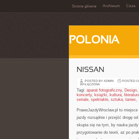
Archiwum
Cisza
Strona główna
POLONIA
NISSAN
POSTED BY ADMIN
POSTED ON
WYŁĄCZONA
Tagi:
aparat fotograficzny
,
Design
koncerty
,
książki
,
kultura
,
literatur
seriale
,
spektakle
,
sztuka
,
taniec
,
PrawoJazdyWroclaw.pl to miejsce 
jazdy rozsądnie i przejść drogę o
skupia się na tym, by nauka jazdy
przygotowanie do teorii, aż po pr