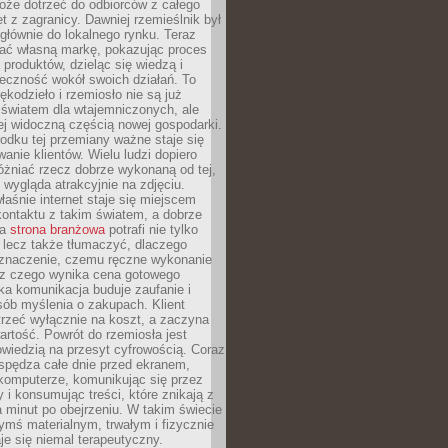
oże dotrzeć do odbiorców z całego
et z zagranicy. Dawniej rzemieślnik był
głównie do lokalnego rynku. Teraz
ć własną markę, pokazując proces
produktów, dzieląc się wiedzą i
eczność wokół swoich działań. To
ękodzieło i rzemiosło nie są już
światem dla wtajemniczonych, ale
ej widoczną częścią nowej gospodarki.
dku tej przemiany ważne staje się
anie klientów. Wielu ludzi dopiero
óżniać rzecz dobrze wykonaną od tej,
e wygląda atrakcyjnie na zdjęciu.
aśnie internet staje się miejscem
ontaktu z takim światem, a dobrze
na
strona branżowa
potrafi nie tylko
 lecz także tłumaczyć, dlaczego
 znaczenie, czemu ręczne wykonanie
i z czego wynika cena gotowego
ka komunikacja buduje zaufanie i
ób myślenia o zakupach. Klient
trzeć wyłącznie na koszt, a zaczyna
artość. Powrót do rzemiosła jest
wiedzią na przesyt cyfrowością. Coraz
spędza całe dnie przed ekranem,
komputerze, komunikując się przez
 i konsumując treści, które znikają z
a minut po obejrzeniu. W takim świecie
ymś materialnym, trwałym i fizycznie
e się niemal terapeutyczny.