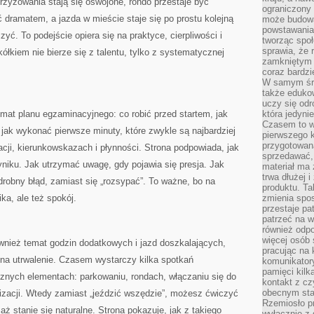
zyżowania stają się oswojone, rondo przestaje być
ograniczony 
 dramatem, a jazda w mieście staje się po prostu kolejną
może budowa
powstawania 
zyć. To podejście opiera się na praktyce, cierpliwości i
tworząc społ
sprawia, że r
łkiem nie bierze się z talentu, tylko z systematycznej
zamkniętym 
coraz bardzi
W samym śro
także edukow
uczy się odr
mat planu egzaminacyjnego: co robić przed startem, jak
która jedyni
Czasem to wł
jak wykonać pierwsze minuty, które zwykle są najbardziej
pierwszego k
przygotowa
acji, kierunkowskazach i płynności. Strona podpowiada, jak
sprzedawać,
wyniku. Jak utrzymać uwagę, gdy pojawia się presja. Jak
materiał ma
trwa dłużej 
drobny błąd, zamiast się „rozsypać”. To ważne, bo na
produktu. Ta
ika, ale też spokój.
zmienia spos
przestaje pa
patrzeć na w
również odpo
więcej osób 
nież temat godzin dodatkowych i jazd doszkalających,
pracując na 
 na utrwalenie. Czasem wystarczy kilka spotkań
komunikatory
pamięci kilk
nych elementach: parkowaniu, rondach, włączaniu się do
kontakt z cz
obecnym staj
izacji. Wtedy zamiast „jeździć wszędzie”, możesz ćwiczyć
Rzemiosło pr
 aż stanie się naturalne. Strona pokazuje, jak z takiego
wyłącznie z 