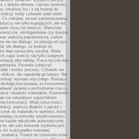
eż z dotyku drewna, ciężaru ceramiki,
, struktury lnu i z tej trudnej do
ysfakcji, kiedy człowiek widzi efekt
y. Co ciekawe, wzrost zainteresowania
otyczy nie tylko kupujących, ale też
 sami chcą coś tworzyć. Warsztaty
eramiczne, introligatorskie czy tkackie
oraz większą popularnością. Ludzie
na nie nie dlatego, że planują od razu
d, ale dlatego, że brakuje im
tóre daje namacalny rezultat. Wiele
ch zajęć kończy się tylko kolejnym
entacją albo tabelą. Praca ręczna daje
spełnienia. Pozwala zobaczyć
odek i koniec procesu. Człowiek nie
o efekcie, ale naprawdę go tworzy. Nie
ominąć wymiaru etycznego. Rosnąca
ekologiczna sprawia, że konsumenci
adawać pytania o pochodzenie rzeczy,
ukcji i trwałość materiałów. Rzemiosło
je się naturalnym sojusznikiem
nej konsumpcji. Mniej sztuczności,
dukcji, większa dbałość o jakość i
unek do materiału to wartości, które
wiadają na potrzeby współczesności.
nie każde rękodzieło automatycznie
czne, ale sam kierunek myślenia jest
ny niż w przypadku masowej,
 produkcji. Powrót do rzemiosła mówi