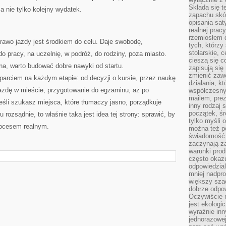
Składa się t
 a nie tylko kolejny wydatek.
zapachu skóry
opisania sat
realnej prac
rzemiosłem d
rawo jazdy jest środkiem do celu. Daje swobodę,
tych, którzy
stolarskie, c
o pracy, na uczelnię, w podróż, do rodziny, poza miasto.
cieszą się c
na, warto budować dobre nawyki od startu.
zapisują się 
zmienić zawó
rciem na każdym etapie: od decyzji o kursie, przez naukę
działania, k
azdę w mieście, przygotowanie do egzaminu, aż po
współczesny
mailem, prez
eśli szukasz miejsca, które tłumaczy jasno, porządkuje
inny rodzaj 
początek, śr
rozsądnie, to właśnie taka jest idea tej strony: sprawić, by
tylko myśli 
rocesem realnym.
można też p
świadomość 
zaczynają z
warunki prod
często okazu
odpowiedzial
mniej nadpro
większy szac
dobrze odpo
Oczywiście 
jest ekologi
wyraźnie in
jednorazowej