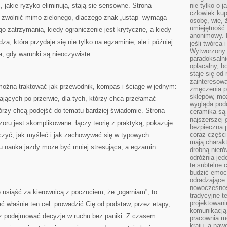
 jakie ryzyko eliminują, stają się sensowne. Strona
nie tylko o 
człowiek kup
 zwolnić mimo zielonego, dlaczego znak „ustąp” wymaga
osobę, wie, 
umiejętność 
go zatrzymania, kiedy ograniczenie jest krytyczne, a kiedy
anonimowy. M
za, która przydaje się nie tylko na egzaminie, ale i później
jeśli twórca 
Wytworzony 
 gdy warunki są nieoczywiste.
paradoksalni
opłacalny, bo
staje się od
zainteresow
ożna traktować jak przewodnik, kompas i ściągę w jednym:
zmęczenia p
sklepów, mo
ających po przerwie, dla tych, którzy chcą przełamać
wygląda podo
tórzy chcą podejść do tematu bardziej świadomie. Strona
ceramika są 
najszerszej 
ru jest skomplikowane: łączy teorię z praktyką, pokazuje
bezpieczna 
coraz części
iczyć, jak myśleć i jak zachowywać się w typowych
mają charakt
u nauka jazdy może być mniej stresująca, a egzamin
drobną nieró
odróżnia jed
te subtelne 
budzić emoc
odradzające 
nowoczesnośc
 usiąść za kierownicą z poczuciem, że „ogarniam”, to
tradycyjne 
projektowani
 właśnie ten cel: prowadzić Cię od podstaw, przez etapy,
komunikacją 
z podejmować decyzje w ruchu bez paniki. Z czasem
pracownia m
kraju, a naw