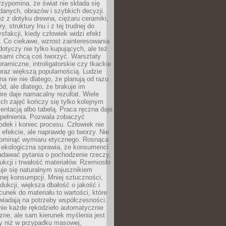
zypomina, że świat nie składa się
danych, obrazów i szybkich decyzji.
eż z dotyku drewna, ciężaru ceramiki,
, struktury lnu i z tej trudnej do
ysfakcji, kiedy człowiek widzi efekt
y. Co ciekawe, wzrost zainteresowania
otyczy nie tylko kupujących, ale też
 sami chcą coś tworzyć. Warsztaty
eramiczne, introligatorskie czy tkackie
oraz większą popularnością. Ludzie
na nie nie dlatego, że planują od razu
d, ale dlatego, że brakuje im
tóre daje namacalny rezultat. Wiele
ch zajęć kończy się tylko kolejnym
entacją albo tabelą. Praca ręczna daje
spełnienia. Pozwala zobaczyć
odek i koniec procesu. Człowiek nie
o efekcie, ale naprawdę go tworzy. Nie
ominąć wymiaru etycznego. Rosnąca
ekologiczna sprawia, że konsumenci
adawać pytania o pochodzenie rzeczy,
ukcji i trwałość materiałów. Rzemiosło
je się naturalnym sojusznikiem
nej konsumpcji. Mniej sztuczności,
dukcji, większa dbałość o jakość i
unek do materiału to wartości, które
wiadają na potrzeby współczesności.
nie każde rękodzieło automatycznie
czne, ale sam kierunek myślenia jest
ny niż w przypadku masowej,