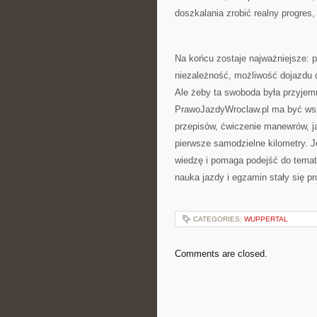
doszkalania zrobić realny progres,
Na końcu zostaje najważniejsze: p
niezależność, możliwość dojazdu d
Ale żeby ta swoboda była przyjem
PrawoJazdyWroclaw.pl ma być wspa
przepisów, ćwiczenie manewrów, j
pierwsze samodzielne kilometry. J
wiedzę i pomaga podejść do tematu 
nauka jazdy i egzamin stały się p
CATEGORIES:
WUPPERTAL
Comments are closed.