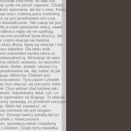
dzyskuje znaczenie, bo daje coś,
y rynek nie potrafi zapewnić. Chodzi
jakość wykonania, ale też o sens. Kiedy
uje rzecz zrobioną przez konkretną
że za tym przedmiotem stoi czas,
i doświadczenie. Taki zakup nie jest
a w sobie pierwiastek relacji, nawet
i odbiorca nigdy się nie spotkają.
ręcznie przedmiot bywa droższy, ale
e często okazuje się bardziej
 służy dłużej, lepiej się starzeje i nie
 razu odpadem. Dla wielu osób
anie rzemiosłem wynika także ze
owtarzalnością. Wchodząc do wielu
żna odnieść wrażenie, że wszystko
bnie. Meble, dodatki, ubrania czy
projektowane tak, aby trafiać do jak
grupy odbiorców. Efektem jest
przeciętność. Tymczasem człowiek
ej chce otaczać się rzeczami, które
er. Chce widzieć ślad ludzkiej ręki,
wność, indywidualny detal, coś, co
en egzemplarz od drugiego. To właśnie
cechy sprawiają, że przedmiot zaczyna
je. Warto też zauważyć, że
się rzemiosło nie jest wrogiem
i. Dzisiejsi twórcy potrafią łączyć
techniki z nowoczesnym
em, sprzedażą online i świadomą
z klientem. Dzięki temu niewielka