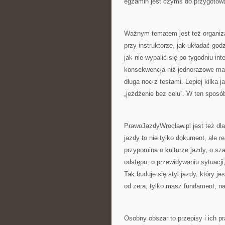
egzamin jest czymś do przygotowani
Ważnym tematem jest też organiza
przy instruktorze, jak układać godz
jak nie wypalić się po tygodniu in
konsekwencja niż jednorazowe mara
długa noc z testami. Lepiej kilka 
„jeżdżenie bez celu”. W ten sposó
PrawoJazdyWroclaw.pl jest też dl
jazdy to nie tylko dokument, ale r
przypomina o kulturze jazdy, o sz
odstępu, o przewidywaniu sytuacji
Tak buduje się styl jazdy, który j
od zera, tylko masz fundament, na
Osobny obszar to przepisy i ich p