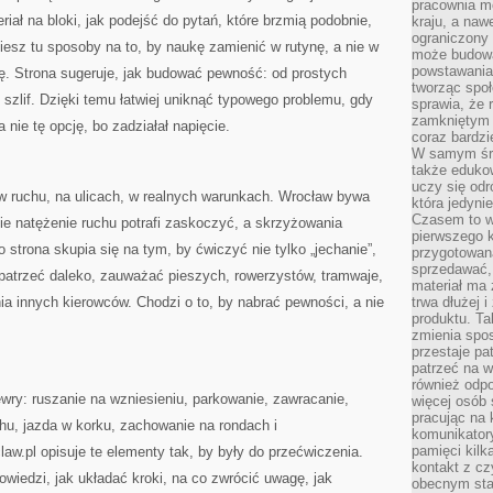
pracownia m
riał na bloki, jak podejść do pytań, które brzmią podobnie,
kraju, a naw
ograniczony 
ziesz tu sposoby na to, by naukę zamienić w rutynę, a nie w
może budowa
powstawania 
lę. Strona sugeruje, jak budować pewność: od prostych
tworząc społ
 szlif. Dzięki temu łatwiej uniknąć typowego problemu, gdy
sprawia, że r
zamkniętym 
a nie tę opcję, bo zadziałał napięcie.
coraz bardzi
W samym śro
także edukow
uczy się odr
da w ruchu, na ulicach, w realnych warunkach. Wrocław bywa
która jedyni
Czasem to wł
ie natężenie ruchu potrafi zaskoczyć, a skrzyżowania
pierwszego k
 strona skupia się na tym, by ćwiczyć nie tylko „jechanie”,
przygotowa
sprzedawać,
 patrzeć daleko, zauważać pieszych, rowerzystów, tramwaje,
materiał ma
ia innych kierowców. Chodzi o to, by nabrać pewności, a nie
trwa dłużej 
produktu. Ta
zmienia spos
przestaje pa
patrzeć na w
również odpo
ry: ruszanie na wzniesieniu, parkowanie, zawracanie,
więcej osób 
pracując na 
hu, jazda w korku, zachowanie na rondach i
komunikatory
pamięci kilk
w.pl opisuje te elementy tak, by były do przećwiczenia.
kontakt z cz
wiedzi, jak układać kroki, na co zwrócić uwagę, jak
obecnym staj