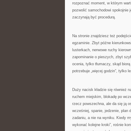
rozpoznać moment, w którym wart
pozwolić samochodowi spokojnie j
zaczynają być procedurą.
Na stronie znajdziesz też podejści
egzaminie. Zbyt późne kierunkows
lusterkach, nerwowe ruchy kierow
zapominanie o pieszych, zbyt szy
ocenia, tylko tłumaczy, skąd biorą 
potrzebuje „więcej godzin”, tylko l
Duży nacisk kładzie się również n
ruchem miejskim, blokadę po wcze
rzecz powszechna, ale da się ją o
wcześniej, spanie, jedzenie, plan 
zadaniu, a nie na wyniku. Kiedy 
wykonać kolejne kroki”, rośnie ko