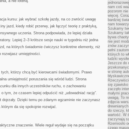
a, a nie loterią.
jednorazowej
nam coś wa
pozorom nie 
więcej. Cora
cja kursu: jak wybrać szkołę jazdy, na co zwrócić uwagę
bardziej św
nam towarzys
iny jazd, kiedy robić przerwy, jak łączyć teorię z praktyką,
Szukamy twó
Szukamy tak
tensywnego uczenia. Strona podpowiada, że lepiej działa
bywa chaoty
tony. Lepiej 2–3 krótsze sesje nauki w tygodniu niż jedna
nie jest mod
znów zaczyna
jazd, na których świadomie ćwiczysz konkretne elementy, niż
pełni zauto
b rozwijasz umiejętności.
których to w
ludzki wysił
Jeszcze do n
przekonanych
w stronę aut
a tych, którzy chcą być kierowcami świadomymi. Prawo
błyskawiczn
ealna umiejętność poruszania się wśród ludzi. Strona
Rzeczywiście
się zjawisko
acunku dla innych uczestników ruchu, o zachowaniu
zaczęło inte
, o tym, że czasem lepiej odpuścić niż „udowadniać rację”.
małymi prac
uwagą. To ni
est dojrzały. Dzięki temu po zdanym egzaminie nie zaczynasz
zdjęcia wars
drewnianych 
 którym da się spokojnie rozwijać.
do rzeczy, kt
wartość. W ś
zaczynają sz
Rzemiosło o
raktyczne znaczenie. Wiele reguł wydaje się na początku
czego masow