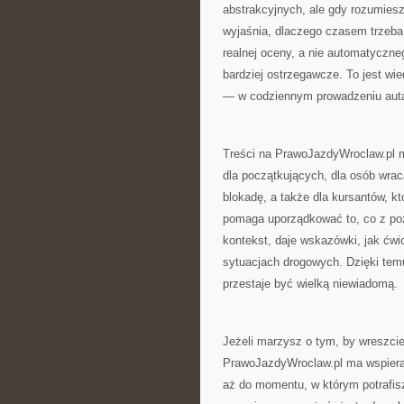
abstrakcyjnych, ale gdy rozumiesz,
wyjaśnia, dlaczego czasem trzeba
realnej oceny, a nie automatyczne
bardziej ostrzegawcze. To jest wied
— w codziennym prowadzeniu auta,
Treści na PrawoJazdyWroclaw.pl m
dla początkujących, dla osób wrac
blokadę, a także dla kursantów, k
pomaga uporządkować to, co z pozo
kontekst, daje wskazówki, jak ćw
sytuacjach drogowych. Dzięki tem
przestaje być wielką niewiadomą.
Jeżeli marzysz o tym, by wreszcie
PrawoJazdyWroclaw.pl ma wspierać
aż do momentu, w którym potrafis