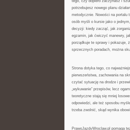
tego, czy dopiero zaczynasz i szu
potrzebujesz nowego planu działan
metodycznie. Nowości na portalu 
osób myśli o kursie jako o jedny
decyzji: kiedy zacząć, jak zorgani
egzamin, jak ćwiczyć manewry, ja
porządkuje te sprawy i pokazuje, 
sprzecznych poradach, można skup
Strona dotyka tego, co najważniej
pierwszeństwa, zachowania na skr
czytać sytuację na drodze i przew
„wykuwanie” przepisów, lecz ogarnię
teoretyczne stają się mniej losowe
odpowiedzi, ale też sposobu myśl
trzeba zwolnić, skąd wynika obow
PrawoJazdyWroclaw.pl pomaga też