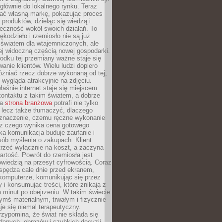
głównie do lokalnego rynku. Teraz
ć własną markę, pokazując proces
produktów, dzieląc się wiedzą i
eczność wokół swoich działań. To
ękodzieło i rzemiosło nie są już
światem dla wtajemniczonych, ale
ej widoczną częścią nowej gospodarki.
dku tej przemiany ważne staje się
anie klientów. Wielu ludzi dopiero
óżniać rzecz dobrze wykonaną od tej,
e wygląda atrakcyjnie na zdjęciu.
aśnie internet staje się miejscem
ontaktu z takim światem, a dobrze
na
strona branżowa
potrafi nie tylko
 lecz także tłumaczyć, dlaczego
 znaczenie, czemu ręczne wykonanie
i z czego wynika cena gotowego
ka komunikacja buduje zaufanie i
ób myślenia o zakupach. Klient
trzeć wyłącznie na koszt, a zaczyna
artość. Powrót do rzemiosła jest
wiedzią na przesyt cyfrowością. Coraz
spędza całe dnie przed ekranem,
komputerze, komunikując się przez
 i konsumując treści, które znikają z
a minut po obejrzeniu. W takim świecie
ymś materialnym, trwałym i fizycznie
e się niemal terapeutyczny.
zypomina, że świat nie składa się
danych, obrazów i szybkich decyzji.