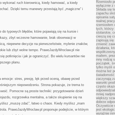
Rzemiosło pr
o wykonać ruch kierownicą, kiedy hamować, a kiedy
wyłącznie z 
echać. Dzięki temu manewry przestają być „magiczne” i
Składa się t
zapachu skóry
opisania sat
realnej prac
rzemiosłem d
tych, którzy
e do typowych błędów, które pojawiają się na kursie i
stolarskie, c
cieszą się c
kazy, zbyt wczesne hamowanie, brak obserwacji w
zapisują się 
nicą, niepewne decyzje na pierwszeństwie, mylenie znaków,
zmienić zawó
działania, k
bkie lub zbyt wolne tempo. PrawoJazdyWroclaw.pl nie
współczesny
mailem, prez
się potknięcia i jak je ograniczyć. Bo wielu kursantów nie
inny rodzaj 
epszego planu.
początek, śr
tylko myśli 
można też p
świadomość 
a emocje: stres, presję, lęk przed oceną, obawę przed
zaczynają z
warunki prod
śniejszym niepowodzeniu. Strona pokazuje, że trema to
często okazu
odpowiedzial
swoić. Pomocne są proste techniki: przygotowanie dzień
mniej nadpro
dojazdu, rozgrzewka mentalna, a także skupienie się na
większy szac
dobrze odpo
myślisz „muszę zdać”, łatwo o chaos. Kiedy myślisz „mam
Oczywiście 
ntrola. PrawoJazdyWroclaw.pl proponuje podejście, w którym
jest ekologi
wyraźnie in