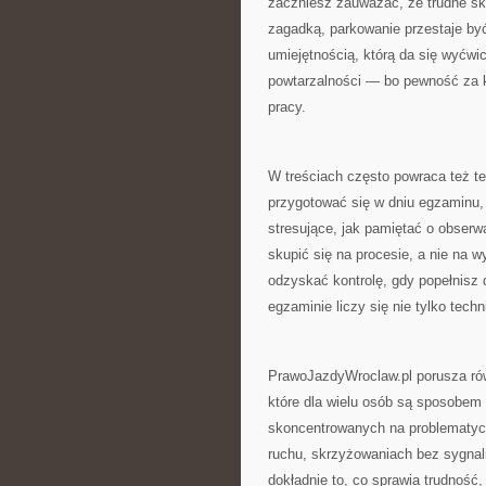
zaczniesz zauważać, że trudne skr
zagadką, parkowanie przestaje być
umiejętnością, którą da się wyćwic
powtarzalności — bo pewność za kó
pracy.
W treściach często powraca też te
przygotować się w dniu egzaminu, 
stresujące, jak pamiętać o obserw
skupić się na procesie, a nie na 
odzyskać kontrolę, gdy popełnisz 
egzaminie liczy się nie tylko techn
PrawoJazdyWroclaw.pl porusza rów
które dla wielu osób są sposobem
skoncentrowanych na problematycz
ruchu, skrzyżowaniach bez sygnal
dokładnie to, co sprawia trudność,