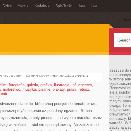
Maryla
Redakcja
Tagi
Tagi
Dzień
Spis Treści
SUB
Jeszcze do n
przekonanych
NISSAN
 STY - 6 - 2026
MOŻLIWOŚĆ KOMENTOWANIA
ZOSTAŁA
w stronę aut
błyskawiczn
,
film
,
fotografia
,
galeria
,
grafika
,
ilustracja
,
influencerzy
,
Rzeczywiście
a
,
malarstwo
,
muzyka
,
pisanie
,
plakaty
,
prasa
,
retusz
,
się zjawisko
teatr
zaczęło inte
małymi prac
stworzone dla osób, które chcą podejść do tematu prawa
uwagą. To ni
zdjęcia wars
d pierwszej myśli o kursie aż po zdany egzamin. Strona
drewnianych 
 była zrozumiała, a cały proces — od wyboru ośrodka, przez
do rzeczy, kt
wartość. W ś
aktykę w mieście — stał się uporządkowany. Niezależnie od
zaczynają sz