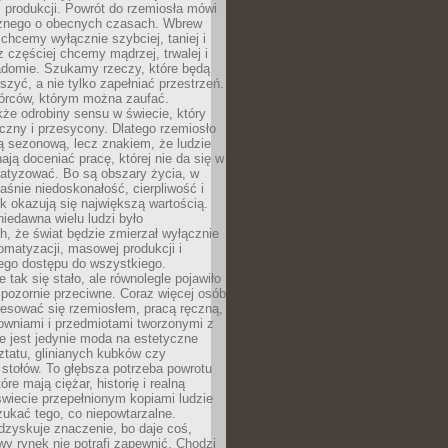
 produkcji. Powrót do rzemiosła mówi
żnego o obecnych czasach. Wbrew
chcemy wyłącznie szybciej, taniej i
z częściej chcemy mądrzej, trwalej i
iadomie. Szukamy rzeczy, które będą
zyć, a nie tylko zapełniać przestrzeń.
rców, którym można zaufać.
że odrobiny sensu w świecie, który
czny i przesycony. Dlatego rzemiosło
ą sezonową, lecz znakiem, że ludzie
ją doceniać pracę, której nie da się w
matyzować. Bo są obszary życia, w
łaśnie niedoskonałość, cierpliwość i
ek okazują się największą wartością.
iedawna wielu ludzi było
, że świat będzie zmierzał wyłącznie
omatyzacji, masowej produkcji i
ego dostępu do wszystkiego.
 tak się stało, ale równolegle pojawiło
 pozornie przeciwne. Coraz więcej osób
resować się rzemiosłem, pracą ręczną,
owniami i przedmiotami tworzonymi z
e jest jedynie moda na estetyczne
ztatu, glinianych kubków czy
stołów. To głębsza potrzeba powrotu
óre mają ciężar, historię i realną
wiecie przepełnionym kopiami ludzie
ukać tego, co niepowtarzalne.
dzyskuje znaczenie, bo daje coś,
y rynek nie potrafi zapewnić. Chodzi