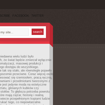
SCRIBE
FACEBOOK
TWITTER
iedawna wielu ludzi było
, że świat będzie zmierzał wyłącznie
omatyzacji, masowej produkcji i
ego dostępu do wszystkiego.
 tak się stało, ale równolegle pojawiło
 pozornie przeciwne. Coraz więcej osób
resować się rzemiosłem, pracą ręczną,
owniami i przedmiotami tworzonymi z
e jest jedynie moda na estetyczne
ztatu, glinianych kubków czy
stołów. To głębsza potrzeba powrotu
óre mają ciężar, historię i realną
wiecie przepełnionym kopiami ludzie
ukać tego, co niepowtarzalne.