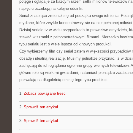
potęgę i ogląda je za każdym razem setki milionów telewidzów na
napięciu oczekują na kolejne odcinki.
Serial znacząco zmieniał się od początku swego istnienia. Począ
mydlane, które zwykle koncentrowały się na niespełnionej miłości
Dzisiaj seriale tv w wielu przypadkach to prawdziwe arcydzieła, k
stawać w szranki z pełnometrażowymi filmami. Nierzadko bowiem 
typu serialu jest o wiele lepsza od kinowych produkcji.
Czy wybierzemy film czy serial zatem w większości przypadków 
obsadę i idealną realizację. Musimy jednakże przyznać, iż w dzis
zachęcają do ich oglądania ogromne grupy wiernych telewidzów. A
główne role są wielkimi gwiazdami, natomiast pieniądze zarabiane
pozwalają na długoletnią emisję tego typu produkcji.
1.
Zobacz powiązane treści
2.
Sprawdź ten artykuł
3.
Sprawdź ten artykuł