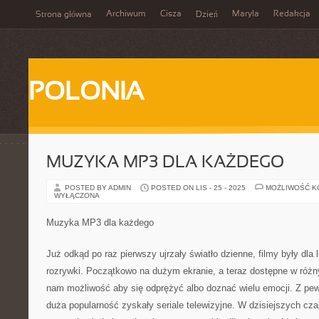
Archiwum
Cisza
Maryla
Redakcja
Strona główna
Dzień
POLONIA
MUZYKA MP3 DLA KAŻDEGO
POSTED BY ADMIN
POSTED ON LIS - 25 - 2025
MOŻLIWOŚĆ 
WYŁĄCZONA
Muzyka MP3 dla każdego
Już odkąd po raz pierwszy ujrzały światło dzienne, filmy były dla 
rozrywki. Początkowo na dużym ekranie, a teraz dostępne w różn
nam możliwość aby się odprężyć albo doznać wielu emocji. Z pew
duża popularność zyskały seriale telewizyjne. W dzisiejszych cz