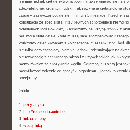
niemniej jednak dieta efektywna powinna także opierać się na zi
zdezynfekować organizm ludzki. Tak nazywana dieta ziołowa stos
czasu – zazwyczaj podaje się minimum 3 miesiące. Przed jej za
konsultacja ze specjalistą. Przy pewnych schorzeniach nie wolno
określonych rodzajów diety. Zapraszamy na witrynę błonnik z ana
ma swoje stałe detale, które muszą nam akompaniować każdego 
kończymy dzień wywarem z wyznaczonej mieszanki ziół. Jeśli di
nie tylko oczyszczający, niemniej jednak i odchudzający na okres
się rezygnację z czerwonego mięsa i z używek takich jak nikotyn
mamy również ze spożywania wędlin. Ogromną jej zaletą jest fakt,
modyfikować zależnie od specyfiki organizmu – jednak to czynić
specjalisty.
źródło:
———————————
1.
pełny artykuł
2.
http://rootsouttacontrol.de
3.
link do strony
4.
więcej tutaj