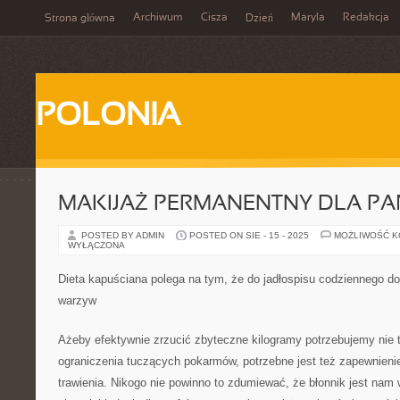
Archiwum
Cisza
Maryla
Redakcja
Strona główna
Dzień
POLONIA
MAKIJAŻ PERMANENTNY DLA PA
POSTED BY ADMIN
POSTED ON SIE - 15 - 2025
MOŻLIWOŚĆ 
WYŁĄCZONA
Dieta kapuściana polega na tym, że do jadłospisu codziennego dod
warzyw
Ażeby efektywnie zrzucić zbyteczne kilogramy potrzebujemy nie t
ograniczenia tuczących pokarmów, potrzebne jest też zapewnieni
trawienia. Nikogo nie powinno to zdumiewać, że błonnik jest nam 