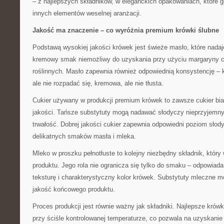
– z najlepszych składników, w eleganckich opakowaniach, które g
innych elementów weselnej aranżacji.
Jakość ma znaczenie – co wyróżnia premium krówki ślubne
Podstawą wysokiej jakości krówek jest świeże masło, które nadaj
kremowy smak niemożliwy do uzyskania przy użyciu margaryny c
roślinnych. Masło zapewnia również odpowiednią konsystencję –
ale nie rozpadać się, kremowa, ale nie tłusta.
Cukier używany w produkcji premium krówek to zawsze cukier bia
jakości. Tańsze substytuty mogą nadawać słodyczy nieprzyjemny
trwałość. Dobrej jakości cukier zapewnia odpowiedni poziom słod
delikatnych smaków masła i mleka.
Mleko w proszku pełnotłuste to kolejny niezbędny składnik, któr
produktu. Jego rola nie ogranicza się tylko do smaku – odpowiad
teksturę i charakterystyczny kolor krówek. Substytuty mleczne 
jakość końcowego produktu.
Proces produkcji jest równie ważny jak składniki. Najlepsze krów
przy ściśle kontrolowanej temperaturze, co pozwala na uzyskanie