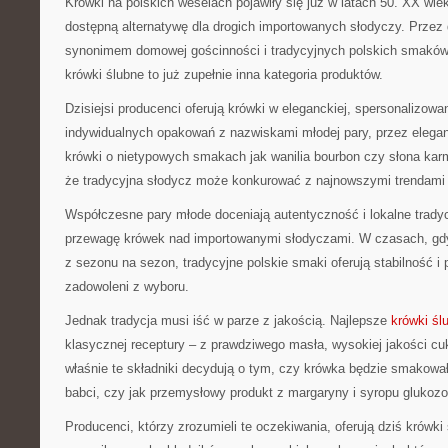
Krówki na polskich weselach pojawiły się już w latach 50. XX wiek
dostępną alternatywę dla drogich importowanych słodyczy. Przez d
synonimem domowej gościnności i tradycyjnych polskich smakó
krówki ślubne to już zupełnie inna kategoria produktów.
Dzisiejsi producenci oferują krówki w eleganckiej, spersonalizowa
indywidualnych opakowań z nazwiskami młodej pary, przez elega
krówki o nietypowych smakach jak wanilia bourbon czy słona karm
że tradycyjna słodycz może konkurować z najnowszymi trendami 
Współczesne pary młode doceniają autentyczność i lokalne trady
przewagę krówek nad importowanymi słodyczami. W czasach, gdy 
z sezonu na sezon, tradycyjne polskie smaki oferują stabilność i
zadowoleni z wyboru.
Jednak tradycja musi iść w parze z jakością. Najlepsze
krówki śl
klasycznej receptury – z prawdziwego masła, wysokiej jakości cu
właśnie te składniki decydują o tym, czy krówka będzie smakow
babci, czy jak przemysłowy produkt z margaryny i syropu glukoz
Producenci, którzy zrozumieli te oczekiwania, oferują dziś krówk