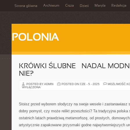
Archiwum
Cisza
Maryla
Redakcja
Strona główna
Dzień
POLONIA
KRÓWKI ŚLUBNE – NADAL MODNE
NIE?
POSTED BY ADMIN
POSTED ON CZE - 5 - 2025
MOŻLIWOŚĆ K
WYŁĄCZONA
Stoisz przed wyborem słodyczy na swoje wesele i zastanawiasz si
dobry pomysł, czy może relikt przeszłości? Ta tradycyjna polska
ostatnich latach prawdziwą metamorfozę, od prostych, domowych
artystycznie zapakowane przysmaki godne najwytworniejszych ur