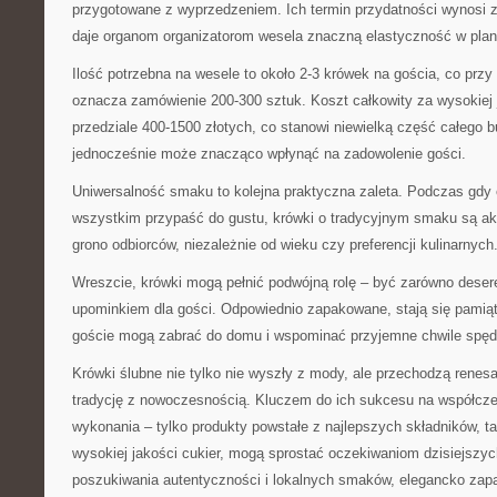
przygotowane z wyprzedzeniem. Ich termin przydatności wynosi 
daje organom organizatorom wesela znaczną elastyczność w pla
Ilość potrzebna na wesele to około 2-3 krówek na gościa, co pr
oznacza zamówienie 200-300 sztuk. Koszt całkowity za wysokiej 
przedziale 400-1500 złotych, co stanowi niewielką część całego 
jednocześnie może znacząco wpłynąć na zadowolenie gości.
Uniwersalność smaku to kolejna praktyczna zaleta. Podczas gdy
wszystkim przypaść do gustu, krówki o tradycyjnym smaku są a
grono odbiorców, niezależnie od wieku czy preferencji kulinarnych
Wreszcie, krówki mogą pełnić podwójną rolę – być zarówno deser
upominkiem dla gości. Odpowiednio zapakowane, stają się pamiąt
goście mogą zabrać do domu i wspominać przyjemne chwile spęd
Krówki ślubne nie tylko nie wyszły z mody, ale przechodzą renes
tradycję z nowoczesnością. Kluczem do ich sukcesu na współcze
wykonania – tylko produkty powstałe z najlepszych składników, ta
wysokiej jakości cukier, mogą sprostać oczekiwaniom dzisiejszy
poszukiwania autentyczności i lokalnych smaków, elegancko zap