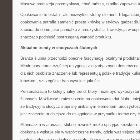
Masowa produkcja przemysłowa, choć tańsza, rzadko zapewnia 
Opakowanie to ostatni, ale niezwykle istotny element. Elegancki
opakowania potrafią zamienić prostą krówkę w stylowy gadżet ślub
zabiorą do domu jako pamiątkę z uroczystości. Inwestycja w od
znacząco podnieść postrzeganą wartość produktu.
Aktualne trendy w słodyczach ślubnych
Branża ślubna przechodzi obecnie fascynację lokalnymi produkta
Młode pary coraz częściej rezygnują z egzotycznych deserów na 
dla nich osobiste znaczenie lub reprezentują polskie tradycje kuli
krówkom, szczególnie tym wysokiej jakości.
Personalizacja to kolejny silny trend, który może być wykorzyst
ślubnych. Możliwość umieszczenia na opakowaniu dat ślubu, inicj
że tradycyjna słodycz staje się unikalnym elementem uroczystośc
jest znacznie trudniejsza do osiągnięcia w przypadku tortów czy 
Minimalizm w aranżacji ślubnej również może sprzyjać krówkom. 
doskonale wpisuje się w współczesne trendy, gdzie ważniejsza o
subtelna elegancja i dbałość o detale. Dobrze zaprojurowane kró