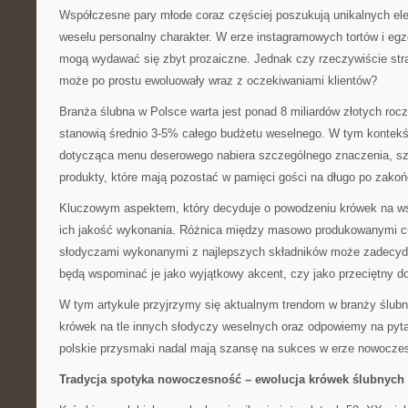
Współczesne pary młode coraz częściej poszukują unikalnych el
weselu personalny charakter. W erze instagramowych tortów i eg
mogą wydawać się zbyt prozaiczne. Jednak czy rzeczywiście stra
może po prostu ewoluowały wraz z oczekiwaniami klientów?
Branża ślubna w Polsce warta jest ponad 8 miliardów złotych rocz
stanowią średnio 3-5% całego budżetu weselnego. W tym kontekś
dotycząca menu deserowego nabiera szczególnego znaczenia, sz
produkty, które mają pozostać w pamięci gości na długo po zakoń
Kluczowym aspektem, który decyduje o powodzeniu krówek na ws
ich jakość wykonania. Różnica między masowo produkowanymi cu
słodyczami wykonanymi z najlepszych składników może zadecyd
będą wspominać je jako wyjątkowy akcent, czy jako przeciętny d
W tym artykule przyjrzymy się aktualnym trendom w branży ślubn
krówek na tle innych słodyczy weselnych oraz odpowiemy na pytan
polskie przysmaki nadal mają szansę na sukces w erze nowoczes
Tradycja spotyka nowoczesność – ewolucja krówek ślubnych