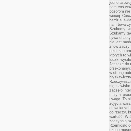
jednorazowej
nam coś wa
pozorom nie 
więcej. Cora
bardziej św
nam towarzys
Szukamy twó
Szukamy tak
bywa chaoty
nie jest mod
znów zaczyna
pełni zauto
których to w
ludzki wysił
Jeszcze do n
przekonanych
w stronę aut
błyskawiczn
Rzeczywiście
się zjawisko
zaczęło inte
małymi prac
uwagą. To ni
zdjęcia wars
drewnianych 
do rzeczy, kt
wartość. W ś
zaczynają sz
Rzemiosło o
czego masow