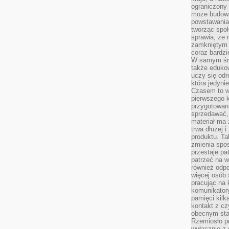
ograniczony 
może budowa
powstawania 
tworząc społ
sprawia, że r
zamkniętym 
coraz bardzi
W samym śro
także edukow
uczy się odr
która jedyni
Czasem to wł
pierwszego k
przygotowa
sprzedawać,
materiał ma
trwa dłużej 
produktu. Ta
zmienia spos
przestaje pa
patrzeć na w
również odpo
więcej osób 
pracując na 
komunikatory
pamięci kilk
kontakt z cz
obecnym staj
Rzemiosło pr
wyłącznie z 