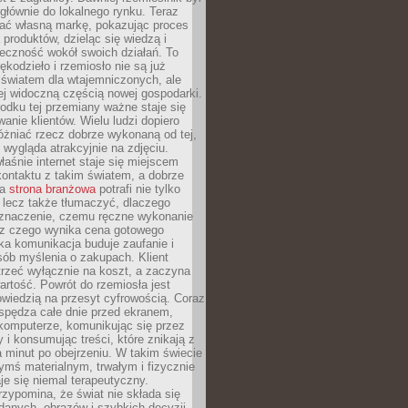
głównie do lokalnego rynku. Teraz
ć własną markę, pokazując proces
produktów, dzieląc się wiedzą i
eczność wokół swoich działań. To
ękodzieło i rzemiosło nie są już
światem dla wtajemniczonych, ale
ej widoczną częścią nowej gospodarki.
dku tej przemiany ważne staje się
anie klientów. Wielu ludzi dopiero
óżniać rzecz dobrze wykonaną od tej,
e wygląda atrakcyjnie na zdjęciu.
aśnie internet staje się miejscem
ontaktu z takim światem, a dobrze
na
strona branżowa
potrafi nie tylko
 lecz także tłumaczyć, dlaczego
 znaczenie, czemu ręczne wykonanie
i z czego wynika cena gotowego
ka komunikacja buduje zaufanie i
ób myślenia o zakupach. Klient
trzeć wyłącznie na koszt, a zaczyna
artość. Powrót do rzemiosła jest
wiedzią na przesyt cyfrowością. Coraz
spędza całe dnie przed ekranem,
komputerze, komunikując się przez
 i konsumując treści, które znikają z
a minut po obejrzeniu. W takim świecie
ymś materialnym, trwałym i fizycznie
e się niemal terapeutyczny.
zypomina, że świat nie składa się
danych, obrazów i szybkich decyzji.