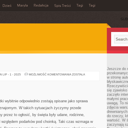
Maryla
Redakcja
Tagi
Tagi
Dzień
Spis Treści
SUB
Jeszcze do n
przekonanych
KARTKI
LIP - 1 - 2025
MOŻLIWOŚĆ KOMENTOWANIA
ZOSTAŁA
w stronę aut
błyskawiczn
Rzeczywiście
się zjawisko
zaczęło inte
małymi prac
ki wybitnie odpowiednio zostają opisane jako sprawa
uwagą. To ni
zdjęcia wars
 znajomym. W takich sytuacjach życzymy przede
drewnianych 
przez to ogłosić, by święta były udane, rodzinne,
do rzeczy, kt
wartość. W ś
 pod względem podarków pod choinką. Taki czas wzmaga w
zaczynają sz