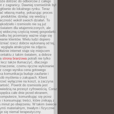
oże dotrzeć do odbiorców z całego
et z zagranicy. Dawniej rzemieślnik był
głównie do lokalnego rynku. Teraz
ć własną markę, pokazując proces
produktów, dzieląc się wiedzą i
eczność wokół swoich działań. To
ękodzieło i rzemiosło nie są już
światem dla wtajemniczonych, ale
ej widoczną częścią nowej gospodarki.
dku tej przemiany ważne staje się
anie klientów. Wielu ludzi dopiero
óżniać rzecz dobrze wykonaną od tej,
e wygląda atrakcyjnie na zdjęciu.
aśnie internet staje się miejscem
ontaktu z takim światem, a dobrze
na
strona branżowa
potrafi nie tylko
 lecz także tłumaczyć, dlaczego
 znaczenie, czemu ręczne wykonanie
i z czego wynika cena gotowego
ka komunikacja buduje zaufanie i
ób myślenia o zakupach. Klient
trzeć wyłącznie na koszt, a zaczyna
artość. Powrót do rzemiosła jest
wiedzią na przesyt cyfrowością. Coraz
spędza całe dnie przed ekranem,
komputerze, komunikując się przez
 i konsumując treści, które znikają z
a minut po obejrzeniu. W takim świecie
ymś materialnym, trwałym i fizycznie
e się niemal terapeutyczny.