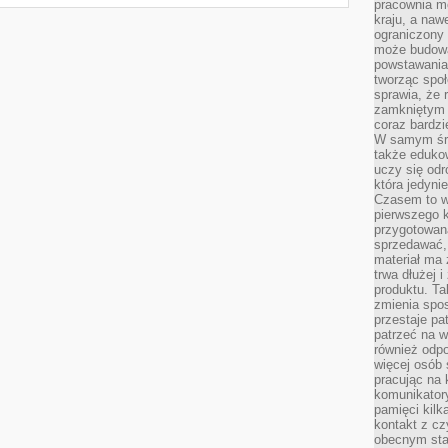
pracownia m
kraju, a naw
ograniczony 
może budowa
powstawania 
tworząc społ
sprawia, że r
zamkniętym 
coraz bardzi
W samym śro
także edukow
uczy się odr
która jedyni
Czasem to wł
pierwszego k
przygotowa
sprzedawać,
materiał ma
trwa dłużej 
produktu. Ta
zmienia spos
przestaje pa
patrzeć na w
również odpo
więcej osób 
pracując na 
komunikatory
pamięci kilk
kontakt z cz
obecnym staj