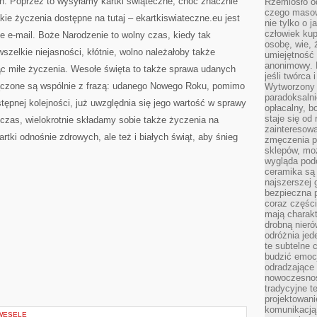
eń. Poprzez to wysyłamy kartki świąteczne, choć znacznie
Rzemiosło o
czego masow
akie życzenia dostępne na
tutaj – ekartkiswiateczne.eu jest
nie tylko o 
człowiek kup
 e-mail. Boże Narodzenie to wolny czas, kiedy tak
osobę, wie, 
szelkie niejasności, kłótnie, wolno należałoby także
umiejętność 
anonimowy. M
ąc miłe życzenia. Wesołe święta to także sprawa udanych
jeśli twórca 
ołączone są wspólnie z frazą: udanego Nowego Roku, pomimo
Wytworzony 
paradoksalni
stępnej kolejności, już uwzględnia się jego wartość w sprawy
opłacalny, bo
staje się od
 czas, wielokrotnie składamy sobie także życzenia na
zainteresow
artki odnośnie zdrowych, ale też i białych świąt, aby śnieg
zmęczenia p
sklepów, mo
wygląda podo
ceramika są 
najszerszej 
bezpieczna 
coraz części
mają charakt
drobną nieró
odróżnia jed
te subtelne 
budzić emoc
odradzające 
nowoczesnośc
tradycyjne 
projektowani
komunikacją 
 WESELE