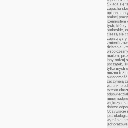
Składa się t
zapachu skóry
opisania sat
realnej prac
rzemiosłem d
tych, którzy
stolarskie, c
cieszą się c
zapisują się 
zmienić zawó
działania, k
współczesny
mailem, prez
inny rodzaj 
początek, śr
tylko myśli 
można też p
świadomość 
zaczynają z
warunki prod
często okazu
odpowiedzial
mniej nadpro
większy szac
dobrze odpo
Oczywiście 
jest ekologi
wyraźnie in
jednorazowej