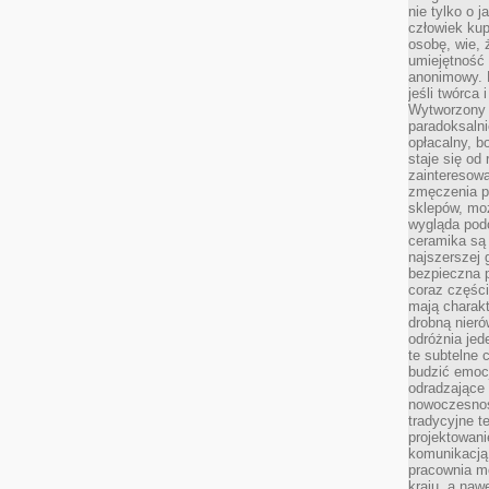
nie tylko o 
człowiek kup
osobę, wie, 
umiejętność 
anonimowy. M
jeśli twórca 
Wytworzony 
paradoksalni
opłacalny, bo
staje się od
zainteresow
zmęczenia p
sklepów, mo
wygląda podo
ceramika są 
najszerszej 
bezpieczna 
coraz części
mają charakt
drobną nieró
odróżnia jed
te subtelne 
budzić emoc
odradzające 
nowoczesnośc
tradycyjne 
projektowani
komunikacją 
pracownia m
kraju, a naw