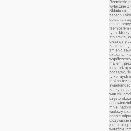
Rzemiosło pr
wyłącznie z 
Składa się t
zapachu skóry
opisania sat
realnej prac
rzemiosłem d
tych, którzy
stolarskie, c
cieszą się c
zapisują się 
zmienić zawó
działania, k
współczesny
mailem, prez
inny rodzaj 
początek, śr
tylko myśli 
można też p
świadomość 
zaczynają z
warunki prod
często okazu
odpowiedzial
mniej nadpro
większy szac
dobrze odpo
Oczywiście 
jest ekologi
wyraźnie in