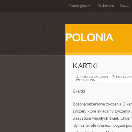
Archiwum
Cisza
Strona główna
POLONIA
KARTKI
POSTED BY ADMIN
POSTED ON 
WYŁĄCZONA
Ekartki
Bożonarodzeniowe życzenia E kart
życzeń, które składamy życzenia
wszystkim wesołych świat. Chcemy 
idylliczne, ale również i bogate