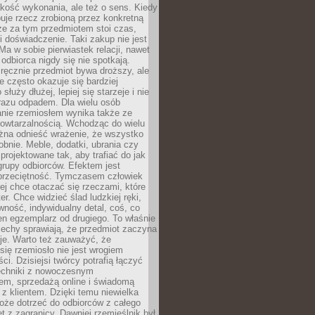
jakość wykonania, ale też o sens. Kiedy
uje rzecz zrobioną przez konkretną
że za tym przedmiotem stoi czas,
i doświadczenie. Taki zakup nie jest
a w sobie pierwiastek relacji, nawet
i odbiorca nigdy się nie spotkają.
ręcznie przedmiot bywa droższy, ale
e często okazuje się bardziej
 służy dłużej, lepiej się starzeje i nie
 razu odpadem. Dla wielu osób
anie rzemiosłem wynika także ze
owtarzalnością. Wchodząc do wielu
żna odnieść wrażenie, że wszystko
bnie. Meble, dodatki, ubrania czy
projektowane tak, aby trafiać do jak
grupy odbiorców. Efektem jest
przeciętność. Tymczasem człowiek
ej chce otaczać się rzeczami, które
er. Chce widzieć ślad ludzkiej ręki,
wność, indywidualny detal, coś, co
en egzemplarz od drugiego. To właśnie
cechy sprawiają, że przedmiot zaczyna
je. Warto też zauważyć, że
się rzemiosło nie jest wrogiem
i. Dzisiejsi twórcy potrafią łączyć
techniki z nowoczesnym
em, sprzedażą online i świadomą
z klientem. Dzięki temu niewielka
oże dotrzeć do odbiorców z całego
et z zagranicy. Dawniej rzemieślnik był