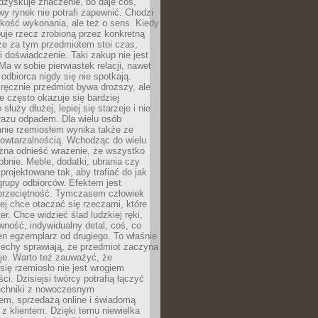
dzyskuje znaczenie, bo daje coś,
y rynek nie potrafi zapewnić. Chodzi
jakość wykonania, ale też o sens. Kiedy
uje rzecz zrobioną przez konkretną
że za tym przedmiotem stoi czas,
i doświadczenie. Taki zakup nie jest
a w sobie pierwiastek relacji, nawet
i odbiorca nigdy się nie spotkają.
ręcznie przedmiot bywa droższy, ale
e często okazuje się bardziej
 służy dłużej, lepiej się starzeje i nie
 razu odpadem. Dla wielu osób
anie rzemiosłem wynika także ze
owtarzalnością. Wchodząc do wielu
żna odnieść wrażenie, że wszystko
bnie. Meble, dodatki, ubrania czy
projektowane tak, aby trafiać do jak
grupy odbiorców. Efektem jest
przeciętność. Tymczasem człowiek
ej chce otaczać się rzeczami, które
er. Chce widzieć ślad ludzkiej ręki,
wność, indywidualny detal, coś, co
en egzemplarz od drugiego. To właśnie
cechy sprawiają, że przedmiot zaczyna
je. Warto też zauważyć, że
się rzemiosło nie jest wrogiem
i. Dzisiejsi twórcy potrafią łączyć
techniki z nowoczesnym
em, sprzedażą online i świadomą
z klientem. Dzięki temu niewielka