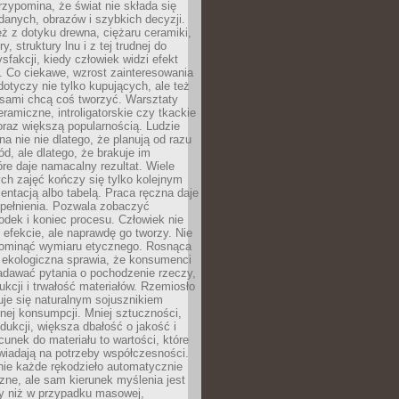
zypomina, że świat nie składa się
danych, obrazów i szybkich decyzji.
eż z dotyku drewna, ciężaru ceramiki,
, struktury lnu i z tej trudnej do
ysfakcji, kiedy człowiek widzi efekt
y. Co ciekawe, wzrost zainteresowania
otyczy nie tylko kupujących, ale też
 sami chcą coś tworzyć. Warsztaty
eramiczne, introligatorskie czy tkackie
oraz większą popularnością. Ludzie
na nie nie dlatego, że planują od razu
d, ale dlatego, że brakuje im
tóre daje namacalny rezultat. Wiele
ch zajęć kończy się tylko kolejnym
entacją albo tabelą. Praca ręczna daje
spełnienia. Pozwala zobaczyć
odek i koniec procesu. Człowiek nie
o efekcie, ale naprawdę go tworzy. Nie
ominąć wymiaru etycznego. Rosnąca
ekologiczna sprawia, że konsumenci
adawać pytania o pochodzenie rzeczy,
ukcji i trwałość materiałów. Rzemiosło
je się naturalnym sojusznikiem
nej konsumpcji. Mniej sztuczności,
dukcji, większa dbałość o jakość i
unek do materiału to wartości, które
wiadają na potrzeby współczesności.
nie każde rękodzieło automatycznie
czne, ale sam kierunek myślenia jest
ny niż w przypadku masowej,