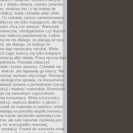
eż z dotyku drewna, ciężaru ceramiki,
, struktury lnu i z tej trudnej do
ysfakcji, kiedy człowiek widzi efekt
y. Co ciekawe, wzrost zainteresowania
otyczy nie tylko kupujących, ale też
 sami chcą coś tworzyć. Warsztaty
eramiczne, introligatorskie czy tkackie
oraz większą popularnością. Ludzie
na nie nie dlatego, że planują od razu
d, ale dlatego, że brakuje im
tóre daje namacalny rezultat. Wiele
ch zajęć kończy się tylko kolejnym
entacją albo tabelą. Praca ręczna daje
spełnienia. Pozwala zobaczyć
odek i koniec procesu. Człowiek nie
o efekcie, ale naprawdę go tworzy. Nie
ominąć wymiaru etycznego. Rosnąca
ekologiczna sprawia, że konsumenci
adawać pytania o pochodzenie rzeczy,
ukcji i trwałość materiałów. Rzemiosło
je się naturalnym sojusznikiem
nej konsumpcji. Mniej sztuczności,
dukcji, większa dbałość o jakość i
unek do materiału to wartości, które
wiadają na potrzeby współczesności.
nie każde rękodzieło automatycznie
czne, ale sam kierunek myślenia jest
ny niż w przypadku masowej,
 produkcji. Powrót do rzemiosła mówi