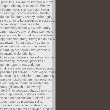
 produkcji. Powrót do rzemiosła mówi
żnego o obecnych czasach. Wbrew
chcemy wyłącznie szybciej, taniej i
z częściej chcemy mądrzej, trwalej i
iadomie. Szukamy rzeczy, które będą
zyć, a nie tylko zapełniać przestrzeń.
rców, którym można zaufać.
że odrobiny sensu w świecie, który
czny i przesycony. Dlatego rzemiosło
ą sezonową, lecz znakiem, że ludzie
ją doceniać pracę, której nie da się w
matyzować. Bo są obszary życia, w
łaśnie niedoskonałość, cierpliwość i
ek okazują się największą wartością.
iedawna wielu ludzi było
, że świat będzie zmierzał wyłącznie
omatyzacji, masowej produkcji i
ego dostępu do wszystkiego.
 tak się stało, ale równolegle pojawiło
 pozornie przeciwne. Coraz więcej osób
resować się rzemiosłem, pracą ręczną,
owniami i przedmiotami tworzonymi z
e jest jedynie moda na estetyczne
ztatu, glinianych kubków czy
stołów. To głębsza potrzeba powrotu
óre mają ciężar, historię i realną
wiecie przepełnionym kopiami ludzie
ukać tego, co niepowtarzalne.
dzyskuje znaczenie, bo daje coś,
y rynek nie potrafi zapewnić. Chodzi