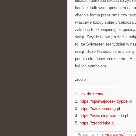
ludziach potrzebę składania życz
bardziej kultowym sposobem na t
obecnie forma przez sms czy także
właściwie każdy sobie przebacza w
zakopać topór wojenny, ekspediuj
świąt. Zwykle te święta ściśle p
to, że Sylwester jest tydzień w na
świąt. Boże Narodzenie to śliczny
portalu ekartkiswiateczne.eu – E k
był ich symbolem.
źródło:
———————————
1.
link do strony
2.
https://spiewajaceskrzypce.pl
3.
https://szczepan.org.pl
4.
https://www.niegowic.edu.pl
5.
https://zrobdrinka.pl
CATEGORIES:
MIEJSCA NA ŚLUB I