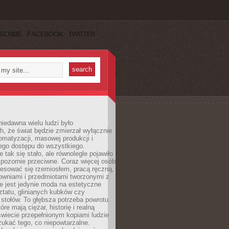
SCRIBE
FACEBOOK
TWITTER
iedawna wielu ludzi było
, że świat będzie zmierzał wyłącznie
omatyzacji, masowej produkcji i
ego dostępu do wszystkiego.
 tak się stało, ale równolegle pojawiło
 pozornie przeciwne. Coraz więcej osób
resować się rzemiosłem, pracą ręczną,
owniami i przedmiotami tworzonymi z
e jest jedynie moda na estetyczne
ztatu, glinianych kubków czy
stołów. To głębsza potrzeba powrotu
óre mają ciężar, historię i realną
wiecie przepełnionym kopiami ludzie
ukać tego, co niepowtarzalne.