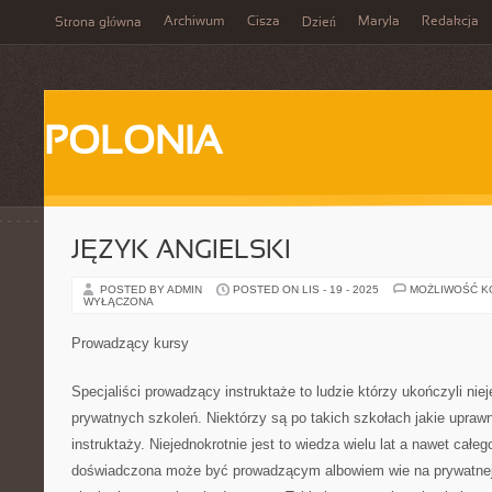
Archiwum
Cisza
Maryla
Redakcja
Strona główna
Dzień
POLONIA
JĘZYK ANGIELSKI
POSTED BY ADMIN
POSTED ON LIS - 19 - 2025
MOŻLIWOŚĆ 
WYŁĄCZONA
Prowadzący kursy
Specjaliści prowadzący instruktaże to ludzie którzy ukończyli ni
prywatnych szkoleń. Niektórzy są po takich szkołach jakie uprawn
instruktaży. Niejednokrotnie jest to wiedza wielu lat a nawet całe
doświadczona może być prowadzącym albowiem wie na prywatnej 