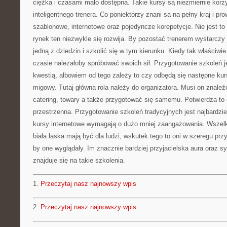
ciężka i czasami mało dostępna. Takie kursy są niezmiernie korz
inteligentnego trenera. Co poniektórzy znani są na pełny kraj i pr
szablonowe, internetowe oraz pojedyncze korepetycje. Nie jest to
rynek ten niezwykle się rozwija. By pozostać trenerem wystarczy 
jedną z dziedzin i szkolić się w tym kierunku. Kiedy tak właściw
czasie należałoby spróbować swoich sił. Przygotowanie szkoleń j
kwestią, albowiem od tego zależy to czy odbędą się następne ku
migowy. Tutaj główna rola należy do organizatora. Musi on znaleź
catering, towary a także przygotować się samemu. Potwierdza to 
przestrzenna. Przygotowanie szkoleń tradycyjnych jest najbardzi
kursy internetowe wymagają o dużo mniej zaangażowania. Wszelki
biała laska mają być dla ludzi, wskutek tego to oni w szeregu pr
by one wyglądały. Im znacznie bardziej przyjacielska aura oraz 
znajduje się na takie szkolenia.
1.
Przeczytaj nasz najnowszy wpis
2.
Przeczytaj nasz najnowszy wpis