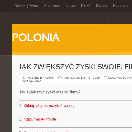
Archiwum
Cisza
Maryla
Redakcja
Strona główna
Dzień
POLONIA
JAK ZWIĘKSZYĆ ZYSKI SWOJEJ F
POSTED BY ADMIN
POSTED ON LIS - 8 - 2025
MOŻLIWOŚĆ K
WYŁĄCZONA
Jak zwiększyć zyski własnej firmy?
1.
Kliknij, aby przeczytać więcej
2.
http://mac-t-info.de