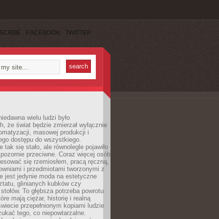
SCRIBE
FACEBOOK
TWITTER
iedawna wielu ludzi było
, że świat będzie zmierzał wyłącznie
omatyzacji, masowej produkcji i
ego dostępu do wszystkiego.
 tak się stało, ale równolegle pojawiło
 pozornie przeciwne. Coraz więcej osób
resować się rzemiosłem, pracą ręczną,
owniami i przedmiotami tworzonymi z
e jest jedynie moda na estetyczne
ztatu, glinianych kubków czy
stołów. To głębsza potrzeba powrotu
óre mają ciężar, historię i realną
wiecie przepełnionym kopiami ludzie
ukać tego, co niepowtarzalne.