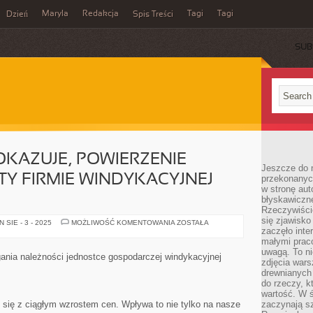
Maryla
Redakcja
Tagi
Tagi
Dzień
Spis Treści
SUB
OKAZUJE, POWIERZENIE
Jeszcze do n
TY FIRMIE WINDYKACYJNEJ
przekonanych
w stronę aut
błyskawiczn
Rzeczywiście
się zjawisko
JAK
SIE - 3 - 2025
MOŻLIWOŚĆ KOMENTOWANIA
ZOSTAŁA
SIĘ
zaczęło inte
CZĘSTO
małymi prac
OKAZUJE,
uwagą. To ni
POWIERZENIE
gania należności jednostce gospodarczej windykacyjnej
ŚCIĄGANIA
zdjęcia wars
OPŁATY
drewnianych 
FIRMIE
do rzeczy, kt
WINDYKACYJNEJ
WIELOKROTNIE
wartość. W ś
się z ciągłym wzrostem cen. Wpływa to nie tylko na nasze
zaczynają sz