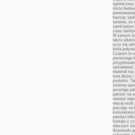
ograniczony 
może budowa
powstawania 
tworząc społ
sprawia, że r
zamkniętym 
coraz bardzi
W samym śro
także edukow
uczy się odr
która jedyni
Czasem to wł
pierwszego k
przygotowa
sprzedawać,
materiał ma
trwa dłużej 
produktu. Ta
zmienia spos
przestaje pa
patrzeć na w
również odpo
więcej osób 
pracując na 
komunikatory
pamięci kilk
kontakt z cz
obecnym staj
Rzemiosło pr
wyłącznie z 