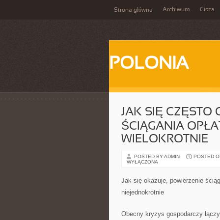
Archiwum
Cisza
Strona główna
POLONIA
JAK SIĘ CZĘSTO 
ŚCIĄGANIA OPŁA
WIELOKROTNIE
POSTED BY ADMIN
POSTED ON 
WYŁĄCZONA
Jak się okazuje, powierzenie ścią
niejednokrotnie
Obecny kryzys gospodarczy łączy 