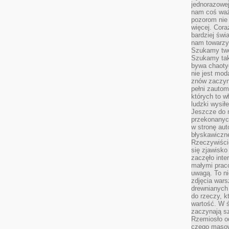
jednorazowej
nam coś wa
pozorom nie 
więcej. Cora
bardziej św
nam towarzys
Szukamy twó
Szukamy tak
bywa chaoty
nie jest mod
znów zaczyna
pełni zauto
których to w
ludzki wysił
Jeszcze do n
przekonanych
w stronę aut
błyskawiczn
Rzeczywiście
się zjawisko
zaczęło inte
małymi prac
uwagą. To ni
zdjęcia wars
drewnianych 
do rzeczy, kt
wartość. W ś
zaczynają sz
Rzemiosło o
czego masow