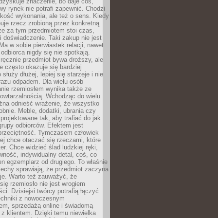
dzyskuje znaczenie, bo daje coś,
y rynek nie potrafi zapewnić. Chodzi
jakość wykonania, ale też o sens. Kiedy
uje rzecz zrobioną przez konkretną
że za tym przedmiotem stoi czas,
i doświadczenie. Taki zakup nie jest
a w sobie pierwiastek relacji, nawet
i odbiorca nigdy się nie spotkają.
ręcznie przedmiot bywa droższy, ale
e często okazuje się bardziej
 służy dłużej, lepiej się starzeje i nie
 razu odpadem. Dla wielu osób
anie rzemiosłem wynika także ze
owtarzalnością. Wchodząc do wielu
żna odnieść wrażenie, że wszystko
bnie. Meble, dodatki, ubrania czy
projektowane tak, aby trafiać do jak
grupy odbiorców. Efektem jest
przeciętność. Tymczasem człowiek
ej chce otaczać się rzeczami, które
er. Chce widzieć ślad ludzkiej ręki,
wność, indywidualny detal, coś, co
en egzemplarz od drugiego. To właśnie
cechy sprawiają, że przedmiot zaczyna
je. Warto też zauważyć, że
się rzemiosło nie jest wrogiem
i. Dzisiejsi twórcy potrafią łączyć
techniki z nowoczesnym
em, sprzedażą online i świadomą
z klientem. Dzięki temu niewielka