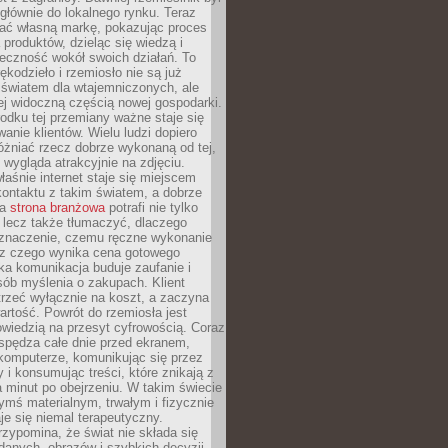
głównie do lokalnego rynku. Teraz
ć własną markę, pokazując proces
produktów, dzieląc się wiedzą i
eczność wokół swoich działań. To
ękodzieło i rzemiosło nie są już
światem dla wtajemniczonych, ale
ej widoczną częścią nowej gospodarki.
dku tej przemiany ważne staje się
anie klientów. Wielu ludzi dopiero
óżniać rzecz dobrze wykonaną od tej,
e wygląda atrakcyjnie na zdjęciu.
aśnie internet staje się miejscem
ontaktu z takim światem, a dobrze
na
strona branżowa
potrafi nie tylko
 lecz także tłumaczyć, dlaczego
 znaczenie, czemu ręczne wykonanie
i z czego wynika cena gotowego
ka komunikacja buduje zaufanie i
ób myślenia o zakupach. Klient
trzeć wyłącznie na koszt, a zaczyna
artość. Powrót do rzemiosła jest
wiedzią na przesyt cyfrowością. Coraz
spędza całe dnie przed ekranem,
komputerze, komunikując się przez
 i konsumując treści, które znikają z
a minut po obejrzeniu. W takim świecie
ymś materialnym, trwałym i fizycznie
e się niemal terapeutyczny.
zypomina, że świat nie składa się
danych, obrazów i szybkich decyzji.