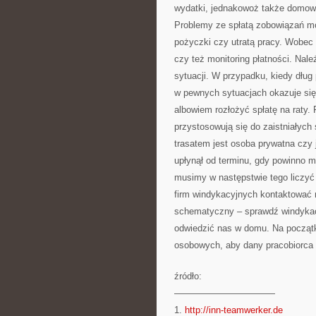
wydatki, jednakowoż także domow
Problemy ze spłatą zobowiązań mo
pożyczki czy utratą pracy. Wobec 
czy też monitoring płatności. Nal
sytuacji. W przypadku, kiedy dług
w pewnych sytuacjach okazuje się
albowiem rozłożyć spłatę na raty.
przystosowują się do zaistniałych 
trasatem jest osoba prywatna czy
upłynął od terminu, gdy powinno m
musimy w następstwie tego liczyć
firm windykacyjnych kontaktować mo
schematyczny – sprawdź windykacj
odwiedzić nas w domu. Na począt
osobowych, aby dany pracobiorca
źródło:
———————————
1.
http://inn-teamwerker.de