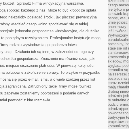
Rzemiosło o
y budżet. Sprawdź Firma windykacyjna warszawa.
czego masow
nie tylko o 
gą spotkać każdego z nas. Może to być kłopot ze spłatą
człowiek kup
tego należałoby posiadać środki, jak pieczęć prewencyjna
osobę, wie, 
umiejętność 
eżałoby wiedzieć czego wolno spodziewać się w takiej
anonimowy. M
 przejmie jednostka gospodarcza windykacyjna, dla dłużnika
jeśli twórca 
Wytworzony 
 to porządnym rozwiązaniem. Profesjonalne instytucje mogą
paradoksalni
opłacalny, bo
 Firmy rodzaju wywiadownia gospodarcza łatwo
staje się od
sytuacji. Działania ich są inne, w zależności od tego czy
zainteresow
zmęczenia p
 jednostka gospodarcza. Znaczenie ma również czas, jaki
sklepów, mo
ieć miejsce uiszczenie płatności. W pierwszej kolejności
wygląda podo
ceramika są 
 na polubowne zakończenie sprawy. To przykre w przypadku
najszerszej 
bezpieczna 
żna się przez e-mail, sms, a o wiele rzadziej przez list
coraz części
a zagraniczna. Zatrudniony takiej firmy może również
mają charakt
drobną nieró
ku zapewne zostaniemy poproszeni o podanie danych
odróżnia jed
 miał pewność z kim rozmawia.
te subtelne 
budzić emoc
odradzające 
nowoczesnośc
tradycyjne 
projektowani
komunikacją 