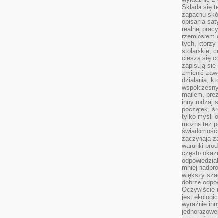
Składa się t
zapachu skóry
opisania sat
realnej prac
rzemiosłem d
tych, którzy
stolarskie, c
cieszą się c
zapisują się 
zmienić zawó
działania, k
współczesny
mailem, prez
inny rodzaj 
początek, śr
tylko myśli 
można też p
świadomość 
zaczynają z
warunki prod
często okazu
odpowiedzial
mniej nadpro
większy szac
dobrze odpo
Oczywiście 
jest ekologi
wyraźnie in
jednorazowej