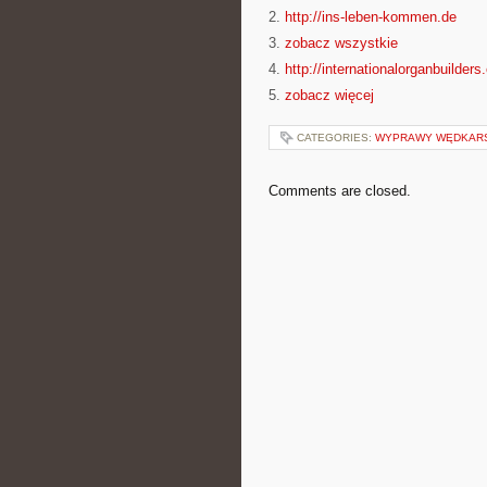
2.
http://ins-leben-kommen.de
3.
zobacz wszystkie
4.
http://internationalorganbuilders
5.
zobacz więcej
CATEGORIES:
WYPRAWY WĘDKAR
Comments are closed.