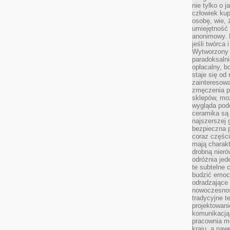
nie tylko o 
człowiek kup
osobę, wie, 
umiejętność 
anonimowy. M
jeśli twórca 
Wytworzony 
paradoksalni
opłacalny, bo
staje się od
zainteresow
zmęczenia p
sklepów, mo
wygląda podo
ceramika są 
najszerszej 
bezpieczna 
coraz części
mają charakt
drobną nieró
odróżnia jed
te subtelne 
budzić emoc
odradzające 
nowoczesnośc
tradycyjne 
projektowani
komunikacją 
pracownia m
kraju, a naw