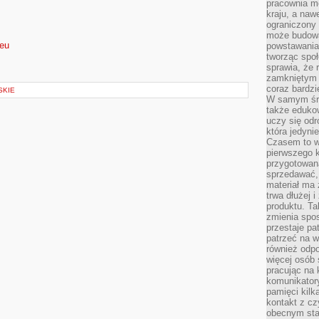
pracownia m
kraju, a naw
ograniczony 
może budowa
.eu
powstawania 
tworząc społ
sprawia, że r
zamkniętym 
coraz bardzi
SKIE
W samym śro
także edukow
uczy się odr
która jedyni
Czasem to wł
pierwszego k
przygotowa
sprzedawać,
materiał ma
trwa dłużej 
produktu. Ta
zmienia spos
przestaje pa
patrzeć na w
również odpo
więcej osób 
pracując na 
komunikatory
pamięci kilk
kontakt z cz
obecnym staj