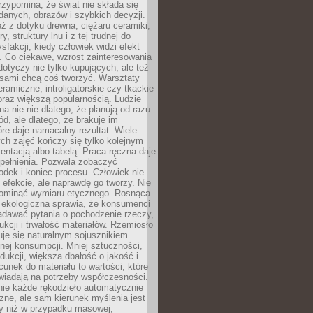
zypomina, że świat nie składa się
danych, obrazów i szybkich decyzji.
eż z dotyku drewna, ciężaru ceramiki,
, struktury lnu i z tej trudnej do
ysfakcji, kiedy człowiek widzi efekt
y. Co ciekawe, wzrost zainteresowania
otyczy nie tylko kupujących, ale też
 sami chcą coś tworzyć. Warsztaty
eramiczne, introligatorskie czy tkackie
oraz większą popularnością. Ludzie
na nie nie dlatego, że planują od razu
d, ale dlatego, że brakuje im
tóre daje namacalny rezultat. Wiele
ch zajęć kończy się tylko kolejnym
entacją albo tabelą. Praca ręczna daje
spełnienia. Pozwala zobaczyć
odek i koniec procesu. Człowiek nie
o efekcie, ale naprawdę go tworzy. Nie
ominąć wymiaru etycznego. Rosnąca
ekologiczna sprawia, że konsumenci
adawać pytania o pochodzenie rzeczy,
ukcji i trwałość materiałów. Rzemiosło
je się naturalnym sojusznikiem
nej konsumpcji. Mniej sztuczności,
dukcji, większa dbałość o jakość i
unek do materiału to wartości, które
wiadają na potrzeby współczesności.
nie każde rękodzieło automatycznie
czne, ale sam kierunek myślenia jest
ny niż w przypadku masowej,