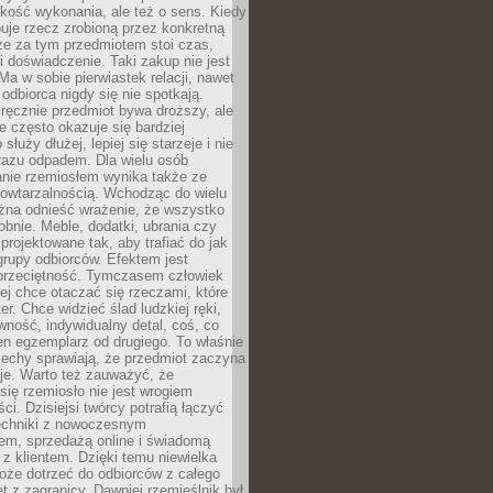
jakość wykonania, ale też o sens. Kiedy
uje rzecz zrobioną przez konkretną
że za tym przedmiotem stoi czas,
i doświadczenie. Taki zakup nie jest
a w sobie pierwiastek relacji, nawet
i odbiorca nigdy się nie spotkają.
ręcznie przedmiot bywa droższy, ale
e często okazuje się bardziej
 służy dłużej, lepiej się starzeje i nie
 razu odpadem. Dla wielu osób
anie rzemiosłem wynika także ze
owtarzalnością. Wchodząc do wielu
żna odnieść wrażenie, że wszystko
bnie. Meble, dodatki, ubrania czy
projektowane tak, aby trafiać do jak
grupy odbiorców. Efektem jest
przeciętność. Tymczasem człowiek
ej chce otaczać się rzeczami, które
er. Chce widzieć ślad ludzkiej ręki,
wność, indywidualny detal, coś, co
en egzemplarz od drugiego. To właśnie
cechy sprawiają, że przedmiot zaczyna
je. Warto też zauważyć, że
się rzemiosło nie jest wrogiem
i. Dzisiejsi twórcy potrafią łączyć
techniki z nowoczesnym
em, sprzedażą online i świadomą
z klientem. Dzięki temu niewielka
oże dotrzeć do odbiorców z całego
et z zagranicy. Dawniej rzemieślnik był