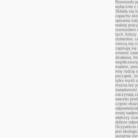
Rzemiosło pr
wyłącznie z 
Składa się t
zapachu skóry
opisania sat
realnej prac
rzemiosłem d
tych, którzy
stolarskie, c
cieszą się c
zapisują się 
zmienić zawó
działania, k
współczesny
mailem, prez
inny rodzaj 
początek, śr
tylko myśli 
można też p
świadomość 
zaczynają z
warunki prod
często okazu
odpowiedzial
mniej nadpro
większy szac
dobrze odpo
Oczywiście 
jest ekologi
wyraźnie in