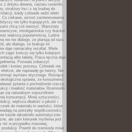
eż z dotyku drewna, ciężaru ceramiki,
, struktury lnu i z tej trudnej do
ysfakcji, kiedy człowiek widzi efekt
y. Co ciekawe, wzrost zainteresowania
otyczy nie tylko kupujących, ale też
 sami chcą coś tworzyć. Warsztaty
eramiczne, introligatorskie czy tkackie
oraz większą popularnością. Ludzie
na nie nie dlatego, że planują od razu
d, ale dlatego, że brakuje im
tóre daje namacalny rezultat. Wiele
ch zajęć kończy się tylko kolejnym
entacją albo tabelą. Praca ręczna daje
spełnienia. Pozwala zobaczyć
odek i koniec procesu. Człowiek nie
o efekcie, ale naprawdę go tworzy. Nie
ominąć wymiaru etycznego. Rosnąca
ekologiczna sprawia, że konsumenci
adawać pytania o pochodzenie rzeczy,
ukcji i trwałość materiałów. Rzemiosło
je się naturalnym sojusznikiem
nej konsumpcji. Mniej sztuczności,
dukcji, większa dbałość o jakość i
unek do materiału to wartości, które
wiadają na potrzeby współczesności.
nie każde rękodzieło automatycznie
czne, ale sam kierunek myślenia jest
ny niż w przypadku masowej,
 produkcji. Powrót do rzemiosła mówi