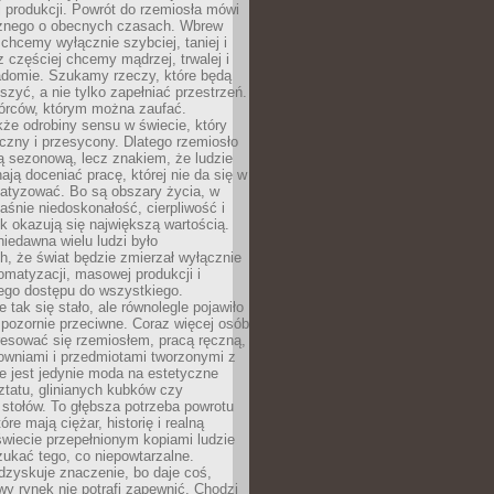
 produkcji. Powrót do rzemiosła mówi
żnego o obecnych czasach. Wbrew
chcemy wyłącznie szybciej, taniej i
z częściej chcemy mądrzej, trwalej i
iadomie. Szukamy rzeczy, które będą
zyć, a nie tylko zapełniać przestrzeń.
rców, którym można zaufać.
że odrobiny sensu w świecie, który
czny i przesycony. Dlatego rzemiosło
ą sezonową, lecz znakiem, że ludzie
ją doceniać pracę, której nie da się w
matyzować. Bo są obszary życia, w
łaśnie niedoskonałość, cierpliwość i
ek okazują się największą wartością.
iedawna wielu ludzi było
, że świat będzie zmierzał wyłącznie
omatyzacji, masowej produkcji i
ego dostępu do wszystkiego.
 tak się stało, ale równolegle pojawiło
 pozornie przeciwne. Coraz więcej osób
resować się rzemiosłem, pracą ręczną,
owniami i przedmiotami tworzonymi z
e jest jedynie moda na estetyczne
ztatu, glinianych kubków czy
stołów. To głębsza potrzeba powrotu
óre mają ciężar, historię i realną
wiecie przepełnionym kopiami ludzie
ukać tego, co niepowtarzalne.
dzyskuje znaczenie, bo daje coś,
y rynek nie potrafi zapewnić. Chodzi