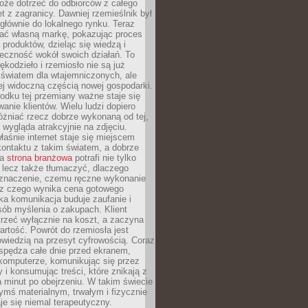
oże dotrzeć do odbiorców z całego
et z zagranicy. Dawniej rzemieślnik był
głównie do lokalnego rynku. Teraz
ć własną markę, pokazując proces
produktów, dzieląc się wiedzą i
eczność wokół swoich działań. To
ękodzieło i rzemiosło nie są już
światem dla wtajemniczonych, ale
ej widoczną częścią nowej gospodarki.
dku tej przemiany ważne staje się
anie klientów. Wielu ludzi dopiero
óżniać rzecz dobrze wykonaną od tej,
e wygląda atrakcyjnie na zdjęciu.
aśnie internet staje się miejscem
ontaktu z takim światem, a dobrze
na
strona branżowa
potrafi nie tylko
 lecz także tłumaczyć, dlaczego
 znaczenie, czemu ręczne wykonanie
i z czego wynika cena gotowego
ka komunikacja buduje zaufanie i
ób myślenia o zakupach. Klient
trzeć wyłącznie na koszt, a zaczyna
artość. Powrót do rzemiosła jest
wiedzią na przesyt cyfrowością. Coraz
spędza całe dnie przed ekranem,
komputerze, komunikując się przez
 i konsumując treści, które znikają z
a minut po obejrzeniu. W takim świecie
ymś materialnym, trwałym i fizycznie
e się niemal terapeutyczny.