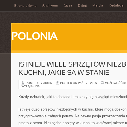
Archiwum
Cisza
Maryla
Redakcja
Strona główna
Dzień
POLONIA
ISTNIEJE WIELE SPRZĘTÓW NIE
KUCHNI, JAKIE SĄ W STANIE
POSTED BY ADMIN
POSTED ON PAŹ - 7 - 2025
MOŻLIWOŚĆ K
WYŁĄCZONA
Każdy człowiek, jaki to dogląda i troszczy się o wygląd mieszkan
Istnieje dużo sprzętów niezbędnych w kuchni, które mogą doskon
przygotowywania trafnych potraw. Na pewno pasja przyrządzania t
prosto z serca. Niezbędne sprzęty w kuchni to w głównej mierze u