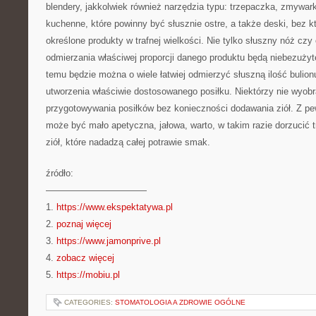
blendery, jakkolwiek również narzędzia typu: trzepaczka, zmywar
kuchenne, które powinny być słusznie ostre, a także deski, bez kt
określone produkty w trafnej wielkości. Nie tylko słuszny nóż czy 
odmierzania właściwej proporcji danego produktu będą niebezużyt
temu będzie można o wiele łatwiej odmierzyć słuszną ilość bulion
utworzenia właściwie dostosowanego posiłku. Niektórzy nie wyob
przygotowywania posiłków bez konieczności dodawania ziół. Z pe
może być mało apetyczna, jałowa, warto, w takim razie dorzucić tr
ziół, które nadadzą całej potrawie smak.
źródło:
———————————
1.
https://www.ekspektatywa.pl
2.
poznaj więcej
3.
https://www.jamonprive.pl
4.
zobacz więcej
5.
https://mobiu.pl
CATEGORIES:
STOMATOLOGIA A ZDROWIE OGÓLNE