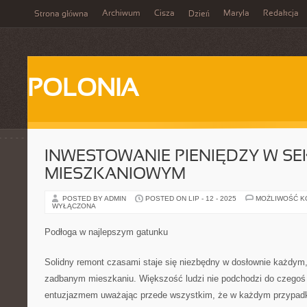
Archiwum
Cisza
Maryla
Redakcja
Strona główna
Dzień
POLONIA
INWESTOWANIE PIENIĘDZY W S
MIESZKANIOWYM
POSTED BY ADMIN
POSTED ON LIP - 12 - 2025
MOŻLIWOŚĆ 
WYŁĄCZONA
Podłoga w najlepszym gatunku
Solidny remont czasami staje się niezbędny w dosłownie każdym
zadbanym mieszkaniu. Większość ludzi nie podchodzi do czegoś 
entuzjazmem uważając przede wszystkim, że w każdym przypadku