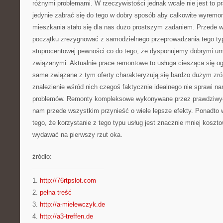
różnymi problemami. W rzeczywistości jednak wcale nie jest to p
jedynie zabrać się do tego w dobry sposób aby całkowite wyremo
mieszkania stało się dla nas dużo prostszym zadaniem. Przede 
początku zrezygnować z samodzielnego przeprowadzania tego typ
stuprocentowej pewności co do tego, że dysponujemy dobrymi um
związanymi. Aktualnie prace remontowe to usługa ciesząca się o
same związane z tym oferty charakteryzują się bardzo dużym zr
znalezienie wśród nich czegoś faktycznie idealnego nie sprawi 
problemów. Remonty kompleksowe wykonywane przez prawdziwyc
nam przede wszystkim przynieść o wiele lepsze efekty. Ponadto 
tego, że korzystanie z tego typu usług jest znacznie mniej koszt
wydawać na pierwszy rzut oka.
źródło:
———————————
1.
http://76rtpslot.com
2.
pełna treść
3.
http://a-mielewczyk.de
4.
http://a3-treffen.de