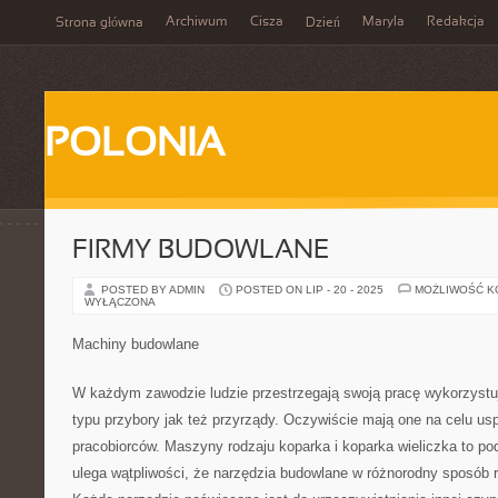
Archiwum
Cisza
Maryla
Redakcja
Strona główna
Dzień
POLONIA
FIRMY BUDOWLANE
POSTED BY ADMIN
POSTED ON LIP - 20 - 2025
MOŻLIWOŚĆ 
WYŁĄCZONA
Machiny budowlane
W każdym zawodzie ludzie przestrzegają swoją pracę wykorzystu
typu przybory jak też przyrządy. Oczywiście mają one na celu us
pracobiorców. Maszyny rodzaju koparka i koparka wieliczka to p
ulega wątpliwości, że narzędzia budowlane w różnorodny sposób 