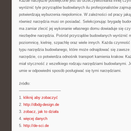
Każde narzędzie poświęcone jest do urzeczywistniania innej czy
wyróżnić tyle przyrządów budowlanych ilu profesjonalistów zajmuj
potwierdzają wyburzenia niepolomice. W zależności od pracy jaką
również narzędzia musi on posiadać. Selekcjonując brygadę budo
ma zamiar zlecić jej wykonanie własnego domu dowiaduje się czy
niezbędne narzędzia. Pośród przyrządów budowlanych wyróżnić m
poziomnicę, kielnię, szpachlę oraz wiele innych. Każda czynność
typu narzędzia budowlanego, które może odnajdować się zawsze p
narzędzie, co potwierdza odnośnik transport kamienia krakow. Ka
miał styczność z wszelkiego rodzaju narzędziami budowlanymi. 
umie w odpowiedni sposób posługiwać się tymi narzędziami.
źródło:
———————————
1.
kliknij aby zobaczyć
2.
http://dbdg-design.de
3.
zobacz, jak to działa
4.
więcej danych
5.
http://de-sci.de