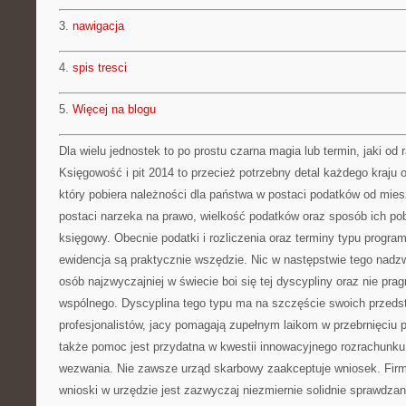
3.
nawigacja
4.
spis tresci
5.
Więcej na blogu
Dla wielu jednostek to po prostu czarna magia lub termin, jaki o
Księgowość i pit 2014 to przecież potrzebny detal każdego kraju o
który pobiera należności dla państwa w postaci podatków od mie
postaci narzeka na prawo, wielkość podatków oraz sposób ich pob
księgowy. Obecnie podatki i rozliczenia oraz terminy typu progra
ewidencja są praktycznie wszędzie. Nic w następstwie tego nadzw
osób najzwyczajniej w świecie boi się tej dyscypliny oraz nie pra
wspólnego. Dyscyplina tego typu ma na szczęście swoich przedst
profesjonalistów, jacy pomagają zupełnym laikom w przebrnięciu 
także pomoc jest przydatna w kwestii innowacyjnego rozrachunku
wezwania. Nie zawsze urząd skarbowy zaakceptuje wniosek. Firm
wnioski w urzędzie jest zazwyczaj niezmiernie solidnie sprawdzana