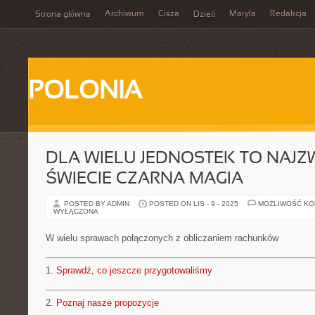
Archiwum
Cisza
Maryla
Redakcja
Strona główna
Dzień
POLONIA
DLA WIELU JEDNOSTEK TO NAJZ
ŚWIECIE CZARNA MAGIA
POSTED BY ADMIN
POSTED ON LIS - 9 - 2025
MOŻLIWOŚĆ K
WYŁĄCZONA
W wielu sprawach połączonych z obliczaniem rachunków
1.
Sprawdź, co jeszcze przygotowaliśmy
2.
Poznaj nasze propozycje