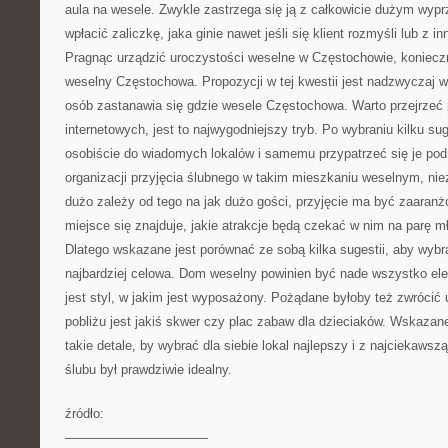
aula na wesele. Zwykle zastrzega się ją z całkowicie dużym wypr
wpłacić zaliczkę, jaka ginie nawet jeśli się klient rozmyśli lub z 
Pragnąc urządzić uroczystości weselne w Częstochowie, koniecz
weselny Częstochowa. Propozycji w tej kwestii jest nadzwyczaj wi
osób zastanawia się gdzie wesele Częstochowa. Warto przejrzeć 
internetowych, jest to najwygodniejszy tryb. Po wybraniu kilku sug
osobiście do wiadomych lokalów i samemu przypatrzeć się je p
organizacji przyjęcia ślubnego w takim mieszkaniu weselnym, niez
dużo zależy od tego na jak dużo gości, przyjęcie ma być zaaranżo
miejsce się znajduje, jakie atrakcje będą czekać w nim na parę mł
Dlatego wskazane jest porównać ze sobą kilka sugestii, aby wybra
najbardziej celowa. Dom weselny powinien być nade wszystko el
jest styl, w jakim jest wyposażony. Pożądane byłoby też zwrócić
pobliżu jest jakiś skwer czy plac zabaw dla dzieciaków. Wskazan
takie detale, by wybrać dla siebie lokal najlepszy i z najciekawsz
ślubu był prawdziwie idealny.
źródło:
———————————