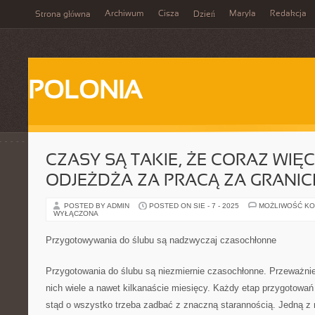
Archiwum
Cisza
Maryla
Redakcja
Strona główna
Dzień
POLONIA
CZASY SĄ TAKIE, ŻE CORAZ WIĘ
ODJEŻDŻA ZA PRACĄ ZA GRANIC
POSTED BY ADMIN
POSTED ON SIE - 7 - 2025
MOŻLIWOŚĆ K
WYŁĄCZONA
Przygotowywania do ślubu są nadzwyczaj czasochłonne
Przygotowania do ślubu są niezmiernie czasochłonne. Przeważnie
nich wiele a nawet kilkanaście miesięcy. Każdy etap przygotowań
stąd o wszystko trzeba zadbać z znaczną starannością. Jedną z na